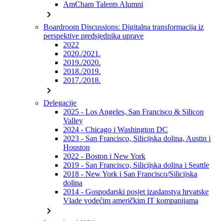
AmCham Talents Alumni
chevron_right
Boardroom Discussions: Digitalna transformacija iz
perspektive predsjednika uprave
2022
2020./2021.
2019./2020.
2018./2019.
2017./2018.
chevron_right
Delegacije
2025 - Los Angeles, San Francisco & Silicon
Valley
2024 - Chicago i Washington DC
2023 - San Francisco, Silicijska dolina, Austin i
Houston
2022 - Boston i New York
2019 - San Francisco, Silicijska dolina i Seattle
2018 - New York i San Francisco/Silicijska
dolina
2014 - Gospodarski posjet izaslanstva hrvatske
Vlade vodećim američkim IT kompanijama
chevron_right