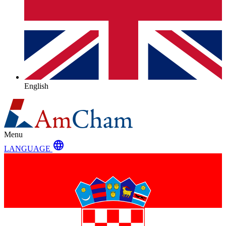
English
Menu
language
LANGUAGE