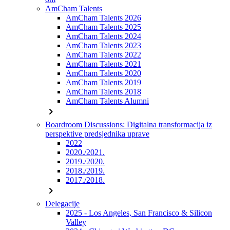
AmCham Talents
AmCham Talents 2026
AmCham Talents 2025
AmCham Talents 2024
AmCham Talents 2023
AmCham Talents 2022
AmCham Talents 2021
AmCham Talents 2020
AmCham Talents 2019
AmCham Talents 2018
AmCham Talents Alumni
chevron_right
Boardroom Discussions: Digitalna transformacija iz
perspektive predsjednika uprave
2022
2020./2021.
2019./2020.
2018./2019.
2017./2018.
chevron_right
Delegacije
2025 - Los Angeles, San Francisco & Silicon
Valley