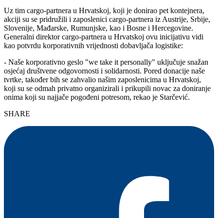
Uz tim cargo-partnera u Hrvatskoj, koji je donirao pet kontejnera,
akciji su se pridružili i zaposlenici cargo-partnera iz Austrije, Srbije,
Slovenije, Mađarske, Rumunjske, kao i Bosne i Hercegovine.
Generalni direktor cargo-partnera u Hrvatskoj ovu inicijativu vidi
kao potvrdu korporativnih vrijednosti dobavljača logistike:
- Naše korporativno geslo "we take it personally" uključuje snažan
osjećaj društvene odgovornosti i solidarnosti. Pored donacije naše
tvrtke, također bih se zahvalio našim zaposlenicima u Hrvatskoj,
koji su se odmah privatno organizirali i prikupili novac za doniranje
onima koji su najjače pogođeni potresom, rekao je Starčević.
SHARE