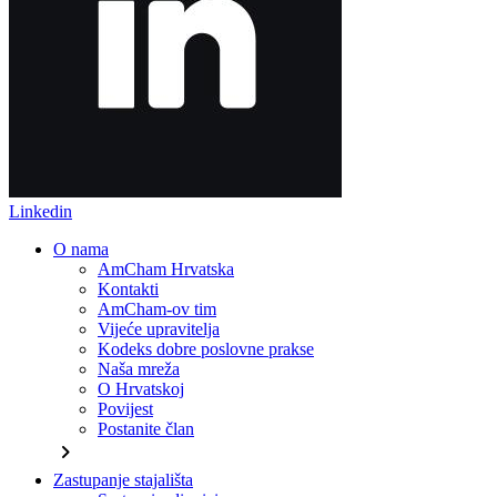
Linkedin
O nama
AmCham Hrvatska
Kontakti
AmCham-ov tim
Vijeće upravitelja
Kodeks dobre poslovne prakse
Naša mreža
O Hrvatskoj
Povijest
Postanite član
chevron_right
Zastupanje stajališta