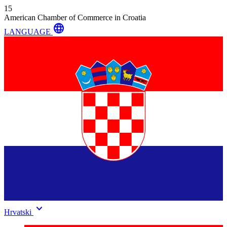
15
American Chamber of Commerce in Croatia
language
LANGUAGE
keyboard_arrow_down
Hrvatski