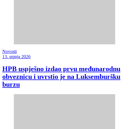
Novosti
13. srpnja 2026
HPB uspješno izdao prvu međunarodnu
obveznicu i uvrstio je na Luksemburšku
burzu