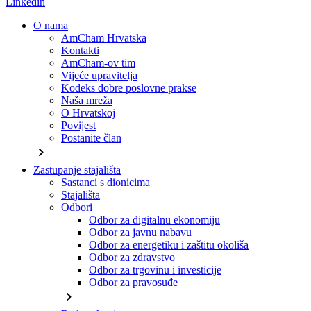
Linkedin
O nama
AmCham Hrvatska
Kontakti
AmCham-ov tim
Vijeće upravitelja
Kodeks dobre poslovne prakse
Naša mreža
O Hrvatskoj
Povijest
Postanite član
chevron_right
Zastupanje stajališta
Sastanci s dionicima
Stajališta
Odbori
Odbor za digitalnu ekonomiju
Odbor za javnu nabavu
Odbor za energetiku i zaštitu okoliša
Odbor za zdravstvo
Odbor za trgovinu i investicije
Odbor za pravosuđe
chevron_right