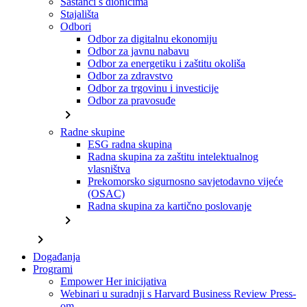
Sastanci s dionicima
Stajališta
Odbori
Odbor za digitalnu ekonomiju
Odbor za javnu nabavu
Odbor za energetiku i zaštitu okoliša
Odbor za zdravstvo
Odbor za trgovinu i investicije
Odbor za pravosuđe
chevron_right
Radne skupine
ESG radna skupina
Radna skupina za zaštitu intelektualnog
vlasništva
Prekomorsko sigurnosno savjetodavno vijeće
(OSAC)
Radna skupina za kartično poslovanje
chevron_right
chevron_right
Događanja
Programi
Empower Her inicijativa
Webinari u suradnji s Harvard Business Review Press-
om