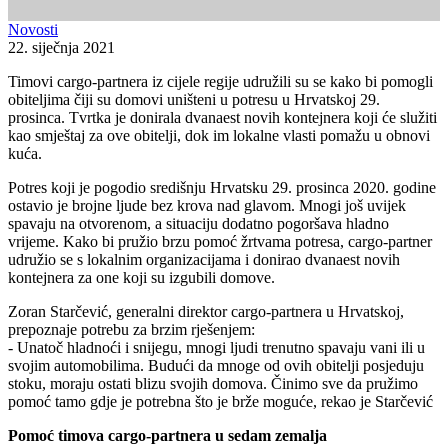
Novosti
22. siječnja 2021
Timovi cargo-partnera iz cijele regije udružili su se kako bi pomogli
obiteljima čiji su domovi uništeni u potresu u Hrvatskoj 29.
prosinca. Tvrtka je donirala dvanaest novih kontejnera koji će služiti
kao smještaj za ove obitelji, dok im lokalne vlasti pomažu u obnovi
kuća.
Potres koji je pogodio središnju Hrvatsku 29. prosinca 2020. godine
ostavio je brojne ljude bez krova nad glavom. Mnogi još uvijek
spavaju na otvorenom, a situaciju dodatno pogoršava hladno
vrijeme. Kako bi pružio brzu pomoć žrtvama potresa, cargo-partner
udružio se s lokalnim organizacijama i donirao dvanaest novih
kontejnera za one koji su izgubili domove.
Zoran Starčević, generalni direktor cargo-partnera u Hrvatskoj,
prepoznaje potrebu za brzim rješenjem:
- Unatoč hladnoći i snijegu, mnogi ljudi trenutno spavaju vani ili u
svojim automobilima. Budući da mnoge od ovih obitelji posjeduju
stoku, moraju ostati blizu svojih domova. Činimo sve da pružimo
pomoć tamo gdje je potrebna što je brže moguće, rekao je Starčević
Pomoć timova cargo-partnera u sedam zemalja