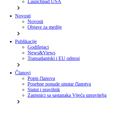
Launchpad USA
chevron_right
Novosti
Novosti
Objave za medije
chevron_right
Publikacije
Godišnjaci
News&Views
Transatlantski i EU odnosi
chevron_right
Članovi
Popis članova
Posebne ponude unutar članstva
Statut i pravilnik
Zapisnici sa sastanaka Vijeća upravitelja
chevron_right