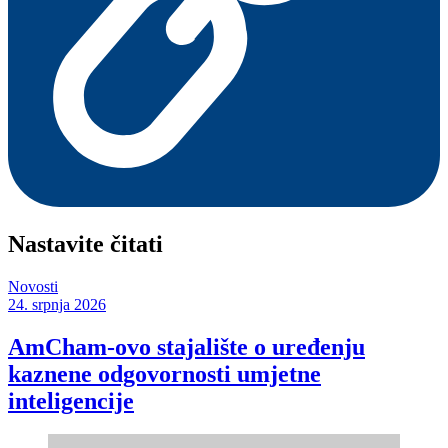
Nastavite čitati
Novosti
24. srpnja 2026
AmCham-ovo stajalište o uređenju
kaznene odgovornosti umjetne
inteligencije