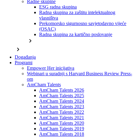
Radne skupine
ESG radna skupina
Radna skupina za zaštitu intelektualnog
vlasništva
Prekomorsko sigurnosno savjetodavno vijeće
(OSAC)
Radna skupina za kartično poslovanje
chevron_right
chevron_right
Događanja
Programi
Empower Her inicijativa
Webinari u suradnji s Harvard Business Review Press-
om
AmCham Talents
AmCham Talents 2026
AmCham Talents 2025
AmCham Talents 2024
AmCham Talents 2023
AmCham Talents 2022
AmCham Talents 2021
AmCham Talents 2020
AmCham Talents 2019
AmCham Talents 2018