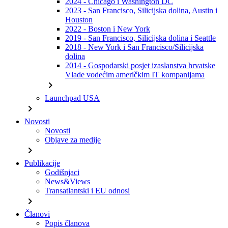
2024 - Chicago i Washington DC
2023 - San Francisco, Silicijska dolina, Austin i
Houston
2022 - Boston i New York
2019 - San Francisco, Silicijska dolina i Seattle
2018 - New York i San Francisco/Silicijska
dolina
2014 - Gospodarski posjet izaslanstva hrvatske
Vlade vodećim američkim IT kompanijama
chevron_right
Launchpad USA
chevron_right
Novosti
Novosti
Objave za medije
chevron_right
Publikacije
Godišnjaci
News&Views
Transatlantski i EU odnosi
chevron_right
Članovi
Popis članova