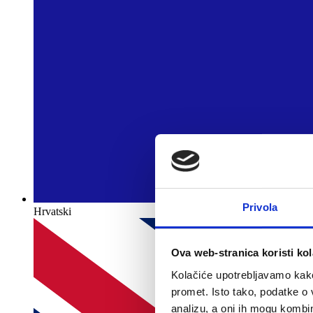
Privola
Hrvatski
Ova web-stranica koristi kol
Kolačiće upotrebljavamo kako 
promet. Isto tako, podatke o 
analizu, a oni ih mogu kombini