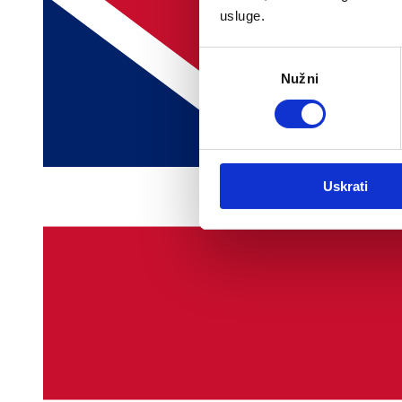
usluge.
Odabir
Nužni
pristanka
Uskrati