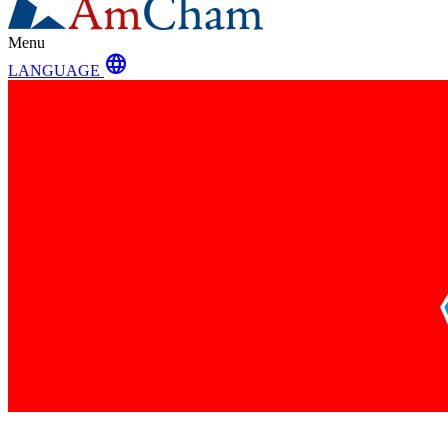
Menu
language
LANGUAGE