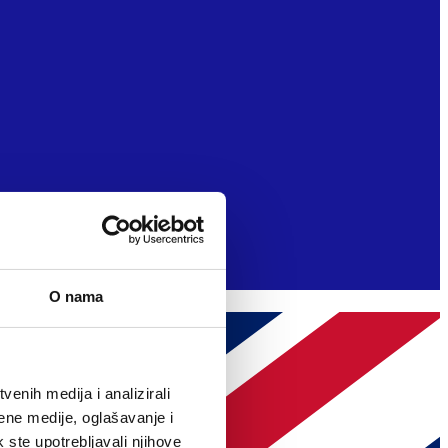
O nama
enih medija i analizirali
ene medije, oglašavanje i
k ste upotrebljavali njihove