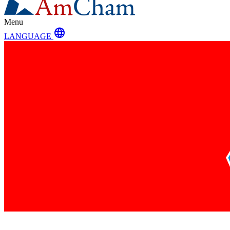
Menu
language
LANGUAGE