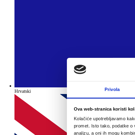
Privola
Hrvatski
Ova web-stranica koristi kol
Kolačiće upotrebljavamo kako 
promet. Isto tako, podatke o 
analizu, a oni ih mogu kombini