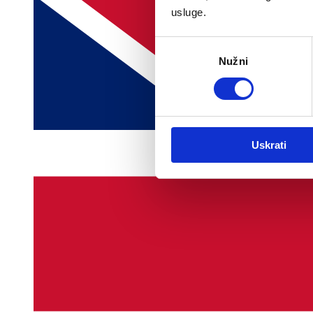
usluge.
Odabir
Nužni
pristanka
Uskrati