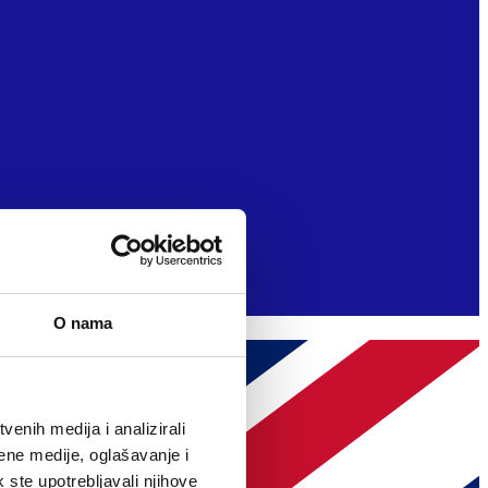
O nama
enih medija i analizirali
ene medije, oglašavanje i
k ste upotrebljavali njihove