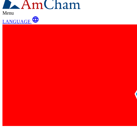
Menu
language
LANGUAGE