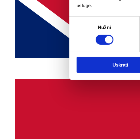
usluge.
Odabir
Nužni
pristanka
Uskrati