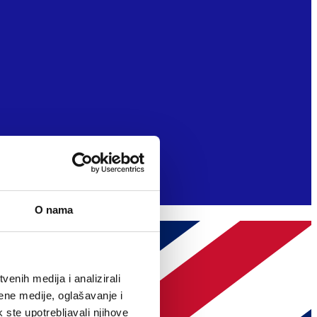
O nama
enih medija i analizirali
ene medije, oglašavanje i
k ste upotrebljavali njihove