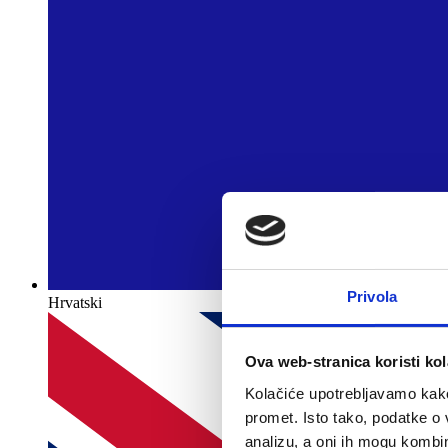
Privola
Hrvatski
Ova web-stranica koristi kol
Kolačiće upotrebljavamo kako 
promet. Isto tako, podatke o 
analizu, a oni ih mogu kombini