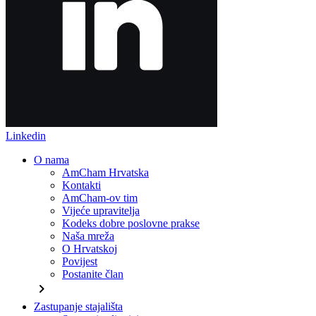
Linkedin
O nama
AmCham Hrvatska
Kontakti
AmCham-ov tim
Vijeće upravitelja
Kodeks dobre poslovne prakse
Naša mreža
O Hrvatskoj
Povijest
Postanite član
chevron_right
Zastupanje stajališta