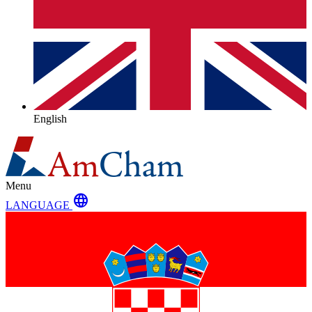
English
Menu
language
LANGUAGE