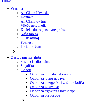
Linkedin
O nama
AmCham Hrvatska
Kontakti
AmCham-ov tim
Vijeće upravitelja
Kodeks dobre poslovne prakse
Naša mreža
O Hrvatskoj
Povijest
Postanite član
chevron_right
Zastupanje stajališta
Sastanci s dionicima
Stajališta
Odbori
Odbor za digitalnu ekonomiju
Odbor za javnu nabavu
Odbor za energetiku i zaštitu okoliša
Odbor za zdravstvo
Odbor za trgovinu i investicije
Odbor za pravosuđe
chevron_right