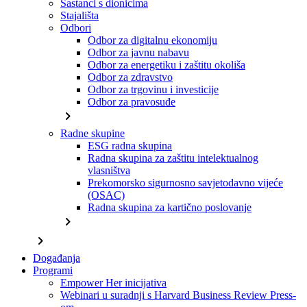
Sastanci s dionicima
Stajališta
Odbori
Odbor za digitalnu ekonomiju
Odbor za javnu nabavu
Odbor za energetiku i zaštitu okoliša
Odbor za zdravstvo
Odbor za trgovinu i investicije
Odbor za pravosuđe
chevron_right
Radne skupine
ESG radna skupina
Radna skupina za zaštitu intelektualnog
vlasništva
Prekomorsko sigurnosno savjetodavno vijeće
(OSAC)
Radna skupina za kartično poslovanje
chevron_right
chevron_right
Događanja
Programi
Empower Her inicijativa
Webinari u suradnji s Harvard Business Review Press-