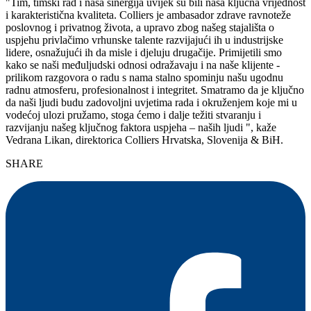
"Tim, timski rad i naša sinergija uvijek su bili naša ključna vrijednost
i karakteristična kvaliteta. Colliers je ambasador zdrave ravnoteže
poslovnog i privatnog života, a upravo zbog našeg stajališta o
uspjehu privlačimo vrhunske talente razvijajući ih u industrijske
lidere, osnažujući ih da misle i djeluju drugačije. Primijetili smo
kako se naši međuljudski odnosi odražavaju i na naše klijente -
prilikom razgovora o radu s nama stalno spominju našu ugodnu
radnu atmosferu, profesionalnost i integritet. Smatramo da je ključno
da naši ljudi budu zadovoljni uvjetima rada i okruženjem koje mi u
vodećoj ulozi pružamo, stoga ćemo i dalje težiti stvaranju i
razvijanju našeg ključnog faktora uspjeha – naših ljudi ", kaže
Vedrana Likan, direktorica Colliers Hrvatska, Slovenija & BiH.
SHARE