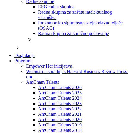
Radne skupine
ESG radna skupina
Radna skupina za zaštitu intelektualnog
vlasništva
Prekomorsko sigurnosno savjetodavno vijeće
(OSAC)
Radna skupina za kartično poslovanje
chevron_right
chevron_right
Događanja
Programi
Empower Her inicijativa
Webinari u suradnji s Harvard Business Review Press-
om
AmCham Talents
AmCham Talents 2026
AmCham Talents 2025
AmCham Talents 2024
AmCham Talents 2023
AmCham Talents 2022
AmCham Talents 2021
AmCham Talents 2020
AmCham Talents 2019
AmCham Talents 2018