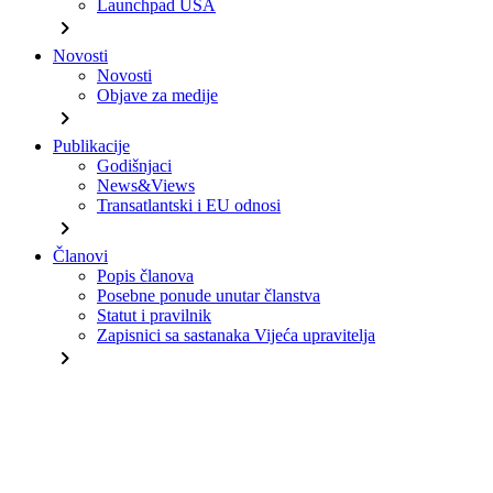
Launchpad USA
chevron_right
Novosti
Novosti
Objave za medije
chevron_right
Publikacije
Godišnjaci
News&Views
Transatlantski i EU odnosi
chevron_right
Članovi
Popis članova
Posebne ponude unutar članstva
Statut i pravilnik
Zapisnici sa sastanaka Vijeća upravitelja
chevron_right