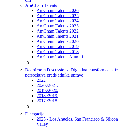
om
AmCham Talents
AmCham Talents 2026
AmCham Talents 2025
AmCham Talents 2024
AmCham Talents 2023
AmCham Talents 2022
AmCham Talents 2021
AmCham Talents 2020
AmCham Talents 2019
AmCham Talents 2018
AmCham Talents Alumni
chevron_right
Boardroom Discussions: Digitalna transformacija iz
perspektive predsjednika uprave
2022
2020./2021.
2019./2020.
2018./2019.
2017./2018.
chevron_right
Delegacije
2025 - Los Angeles, San Francisco & Silicon
Valley