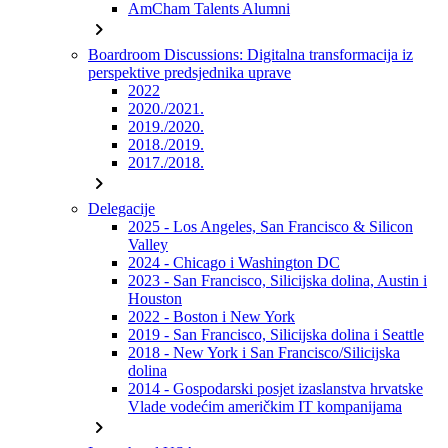
AmCham Talents Alumni
chevron_right
Boardroom Discussions: Digitalna transformacija iz
perspektive predsjednika uprave
2022
2020./2021.
2019./2020.
2018./2019.
2017./2018.
chevron_right
Delegacije
2025 - Los Angeles, San Francisco & Silicon
Valley
2024 - Chicago i Washington DC
2023 - San Francisco, Silicijska dolina, Austin i
Houston
2022 - Boston i New York
2019 - San Francisco, Silicijska dolina i Seattle
2018 - New York i San Francisco/Silicijska
dolina
2014 - Gospodarski posjet izaslanstva hrvatske
Vlade vodećim američkim IT kompanijama
chevron_right