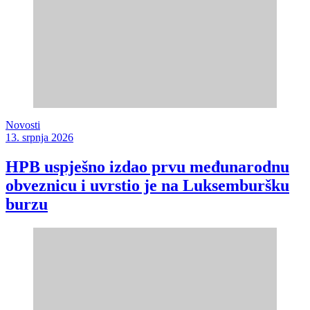
Novosti
13. srpnja 2026
HPB uspješno izdao prvu međunarodnu
obveznicu i uvrstio je na Luksemburšku
burzu