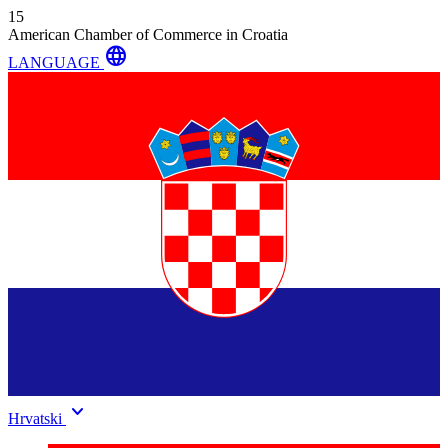
15
American Chamber of Commerce in Croatia
language
LANGUAGE
keyboard_arrow_down
Hrvatski