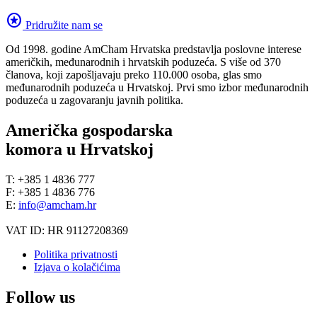
stars
Pridružite nam se
Od 1998. godine AmCham Hrvatska predstavlja poslovne interese
američkih, međunarodnih i hrvatskih poduzeća. S više od 370
članova, koji zapošljavaju preko 110.000 osoba, glas smo
međunarodnih poduzeća u Hrvatskoj. Prvi smo izbor međunarodnih
poduzeća u zagovaranju javnih politika.
Američka gospodarska
komora u Hrvatskoj
T: +385 1 4836 777
F: +385 1 4836 776
E:
info@amcham.hr
VAT ID: HR 91127208369
Politika privatnosti
Izjava o kolačićima
Follow us