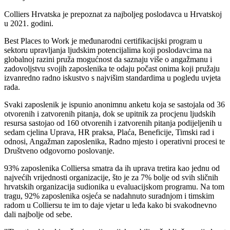
Colliers Hrvatska je prepoznat za najboljeg poslodavca u Hrvatskoj
u 2021. godini.
Best Places to Work je međunarodni certifikacijski program u
sektoru upravljanja ljudskim potencijalima koji poslodavcima na
globalnoj razini pruža mogućnost da saznaju više o angažmanu i
zadovoljstvu svojih zaposlenika te odaju počast onima koji pružaju
izvanredno radno iskustvo s najvišim standardima u pogledu uvjeta
rada.
Svaki zaposlenik je ispunio anonimnu anketu koja se sastojala od 36
otvorenih i zatvorenih pitanja, dok se upitnik za procjenu ljudskih
resursa sastojao od 160 otvorenih i zatvorenih pitanja podijeljenih u
sedam cjelina Uprava, HR praksa, Plaća, Beneficije, Timski rad i
odnosi, Angažman zaposlenika, Radno mjesto i operativni procesi te
Društveno odgovorno poslovanje.
93% zaposlenika Colliersa smatra da ih uprava tretira kao jednu od
najvećih vrijednosti organizacije, što je za 7% bolje od svih sličnih
hrvatskih organizacija sudionika u evaluacijskom programu. Na tom
tragu, 92% zaposlenika osjeća se nadahnuto suradnjom i timskim
radom u Colliersu te im to daje vjetar u leđa kako bi svakodnevno
dali najbolje od sebe.