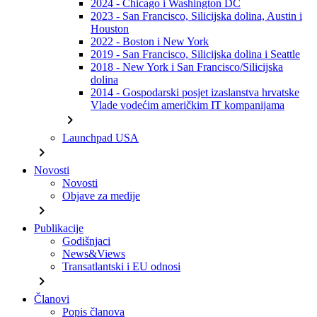
2024 - Chicago i Washington DC
2023 - San Francisco, Silicijska dolina, Austin i
Houston
2022 - Boston i New York
2019 - San Francisco, Silicijska dolina i Seattle
2018 - New York i San Francisco/Silicijska
dolina
2014 - Gospodarski posjet izaslanstva hrvatske
Vlade vodećim američkim IT kompanijama
chevron_right
Launchpad USA
chevron_right
Novosti
Novosti
Objave za medije
chevron_right
Publikacije
Godišnjaci
News&Views
Transatlantski i EU odnosi
chevron_right
Članovi
Popis članova