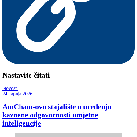
Nastavite čitati
Novosti
24. srpnja 2026
AmCham-ovo stajalište o uređenju
kaznene odgovornosti umjetne
inteligencije