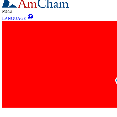
Menu
language
LANGUAGE