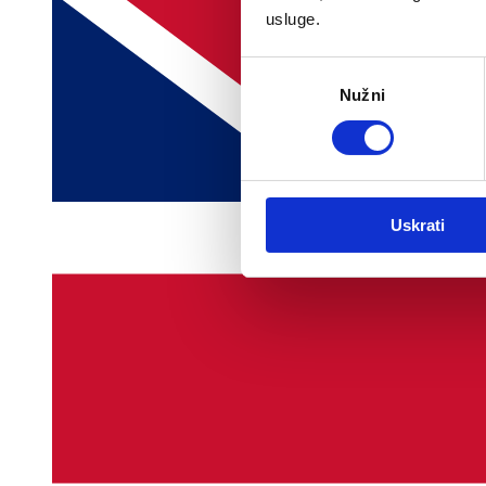
usluge.
Odabir
Nužni
pristanka
Uskrati