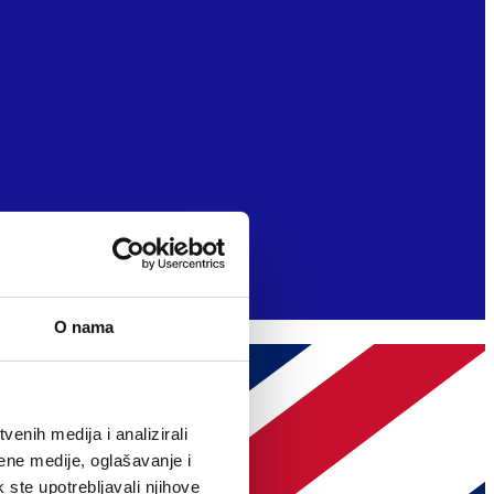
O nama
enih medija i analizirali
ene medije, oglašavanje i
k ste upotrebljavali njihove