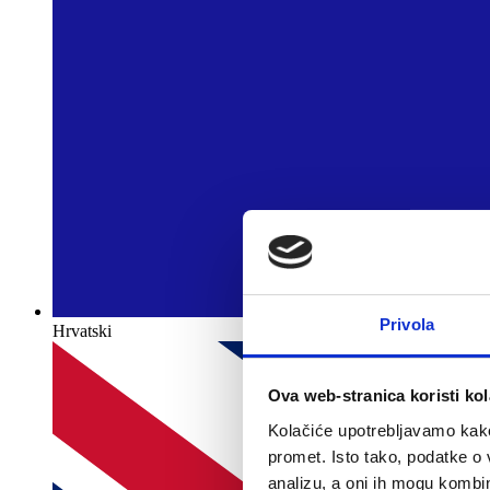
Privola
Hrvatski
Ova web-stranica koristi kol
Kolačiće upotrebljavamo kako 
promet. Isto tako, podatke o 
analizu, a oni ih mogu kombini