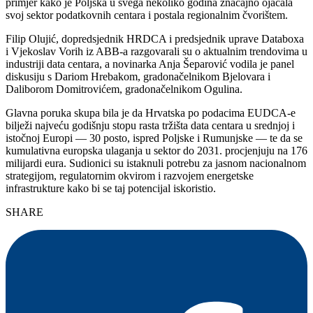
primjer kako je Poljska u svega nekoliko godina značajno ojačala
svoj sektor podatkovnih centara i postala regionalnim čvorištem.
Filip Olujić, dopredsjednik HRDCA i predsjednik uprave Databoxa
i Vjekoslav Vorih iz ABB-a razgovarali su o aktualnim trendovima u
industriji data centara, a novinarka Anja Šeparović vodila je panel
diskusiju s Dariom Hrebakom, gradonačelnikom Bjelovara i
Daliborom Domitrovićem, gradonačelnikom Ogulina.
Glavna poruka skupa bila je da Hrvatska po podacima EUDCA-e
bilježi najveću godišnju stopu rasta tržišta data centara u srednjoj i
istočnoj Europi — 30 posto, ispred Poljske i Rumunjske — te da se
kumulativna europska ulaganja u sektor do 2031. procjenjuju na 176
milijardi eura. Sudionici su istaknuli potrebu za jasnom nacionalnom
strategijom, regulatornim okvirom i razvojem energetske
infrastrukture kako bi se taj potencijal iskoristio.
SHARE