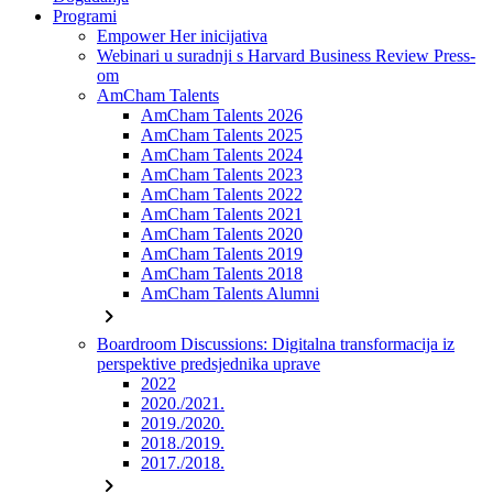
Programi
Empower Her inicijativa
Webinari u suradnji s Harvard Business Review Press-
om
AmCham Talents
AmCham Talents 2026
AmCham Talents 2025
AmCham Talents 2024
AmCham Talents 2023
AmCham Talents 2022
AmCham Talents 2021
AmCham Talents 2020
AmCham Talents 2019
AmCham Talents 2018
AmCham Talents Alumni
chevron_right
Boardroom Discussions: Digitalna transformacija iz
perspektive predsjednika uprave
2022
2020./2021.
2019./2020.
2018./2019.
2017./2018.
chevron_right