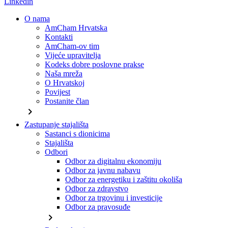
Linkedin
O nama
AmCham Hrvatska
Kontakti
AmCham-ov tim
Vijeće upravitelja
Kodeks dobre poslovne prakse
Naša mreža
O Hrvatskoj
Povijest
Postanite član
chevron_right
Zastupanje stajališta
Sastanci s dionicima
Stajališta
Odbori
Odbor za digitalnu ekonomiju
Odbor za javnu nabavu
Odbor za energetiku i zaštitu okoliša
Odbor za zdravstvo
Odbor za trgovinu i investicije
Odbor za pravosuđe
chevron_right