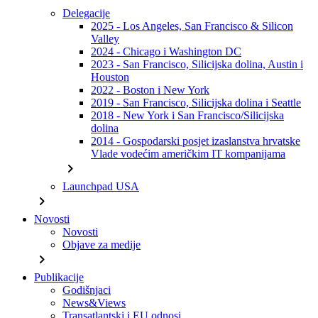
Delegacije
2025 - Los Angeles, San Francisco & Silicon
Valley
2024 - Chicago i Washington DC
2023 - San Francisco, Silicijska dolina, Austin i
Houston
2022 - Boston i New York
2019 - San Francisco, Silicijska dolina i Seattle
2018 - New York i San Francisco/Silicijska
dolina
2014 - Gospodarski posjet izaslanstva hrvatske
Vlade vodećim američkim IT kompanijama
chevron_right
Launchpad USA
chevron_right
Novosti
Novosti
Objave za medije
chevron_right
Publikacije
Godišnjaci
News&Views
Transatlantski i EU odnosi