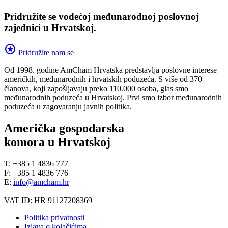
Pridružite se vodećoj međunarodnoj poslovnoj
zajednici u Hrvatskoj.
stars
Pridružite nam se
Od 1998. godine AmCham Hrvatska predstavlja poslovne interese
američkih, međunarodnih i hrvatskih poduzeća. S više od 370
članova, koji zapošljavaju preko 110.000 osoba, glas smo
međunarodnih poduzeća u Hrvatskoj. Prvi smo izbor međunarodnih
poduzeća u zagovaranju javnih politika.
Američka gospodarska
komora u Hrvatskoj
T: +385 1 4836 777
F: +385 1 4836 776
E:
info@amcham.hr
VAT ID: HR 91127208369
Politika privatnosti
Izjava o kolačićima