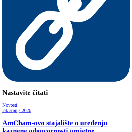
Nastavite čitati
Novosti
24. srpnja 2026
AmCham-ovo stajalište o uređenju
kaznene odgovornosti umjetne