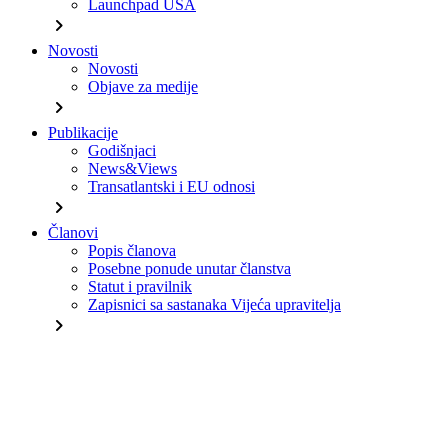
Launchpad USA
chevron_right
Novosti
Novosti
Objave za medije
chevron_right
Publikacije
Godišnjaci
News&Views
Transatlantski i EU odnosi
chevron_right
Članovi
Popis članova
Posebne ponude unutar članstva
Statut i pravilnik
Zapisnici sa sastanaka Vijeća upravitelja
chevron_right