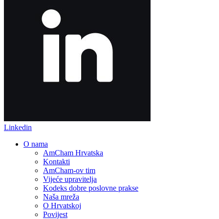
Linkedin
O nama
AmCham Hrvatska
Kontakti
AmCham-ov tim
Vijeće upravitelja
Kodeks dobre poslovne prakse
Naša mreža
O Hrvatskoj
Povijest