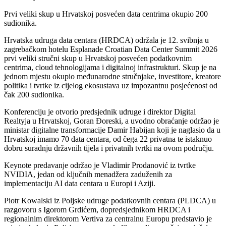
Prvi veliki skup u Hrvatskoj posvećen data centrima okupio 200
sudionika.
Hrvatska udruga data centara (HRDCA) održala je 12. svibnja u
zagrebačkom hotelu Esplanade Croatian Data Center Summit 2026
prvi veliki stručni skup u Hrvatskoj posvećen podatkovnim
centrima, cloud tehnologijama i digitalnoj infrastrukturi. Skup je na
jednom mjestu okupio međunarodne stručnjake, investitore, kreatore
politika i tvrtke iz cijelog ekosustava uz impozantnu posjećenost od
čak 200 sudionika.
Konferenciju je otvorio predsjednik udruge i direktor Digital
Realtyja u Hrvatskoj, Goran Đoreski, a uvodno obraćanje održao je
ministar digitalne transformacije Damir Habijan koji je naglasio da u
Hrvatskoj imamo 70 data centara, od čega 22 privatna te istaknuo
dobru suradnju državnih tijela i privatnih tvrtki na ovom području.
Keynote predavanje održao je Vladimir Prodanović iz tvrtke
NVIDIA, jedan od ključnih menadžera zaduženih za
implementaciju AI data centara u Europi i Aziji.
Piotr Kowalski iz Poljske udruge podatkovnih centara (PLDCA) u
razgovoru s Igorom Grdićem, dopredsjednikom HRDCA i
regionalnim direktorom Vertiva za centralnu Europu predstavio je