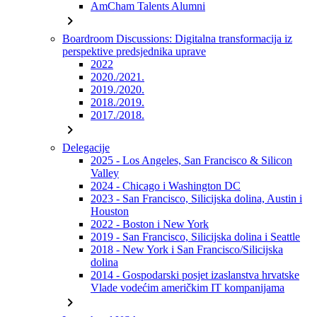
AmCham Talents Alumni
chevron_right
Boardroom Discussions: Digitalna transformacija iz
perspektive predsjednika uprave
2022
2020./2021.
2019./2020.
2018./2019.
2017./2018.
chevron_right
Delegacije
2025 - Los Angeles, San Francisco & Silicon
Valley
2024 - Chicago i Washington DC
2023 - San Francisco, Silicijska dolina, Austin i
Houston
2022 - Boston i New York
2019 - San Francisco, Silicijska dolina i Seattle
2018 - New York i San Francisco/Silicijska
dolina
2014 - Gospodarski posjet izaslanstva hrvatske
Vlade vodećim američkim IT kompanijama
chevron_right