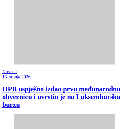
Novosti
13. srpnja 2026
HPB uspješno izdao prvu međunarodnu
obveznicu i uvrstio je na Luksemburšku
burzu