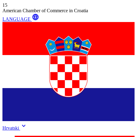
15
American Chamber of Commerce in Croatia
language
LANGUAGE
keyboard_arrow_down
Hrvatski