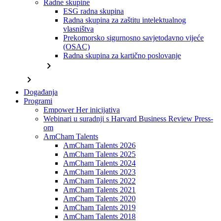
Radne skupine
ESG radna skupina
Radna skupina za zaštitu intelektualnog
vlasništva
Prekomorsko sigurnosno savjetodavno vijeće
(OSAC)
Radna skupina za kartično poslovanje
chevron_right
chevron_right
Događanja
Programi
Empower Her inicijativa
Webinari u suradnji s Harvard Business Review Press-
om
AmCham Talents
AmCham Talents 2026
AmCham Talents 2025
AmCham Talents 2024
AmCham Talents 2023
AmCham Talents 2022
AmCham Talents 2021
AmCham Talents 2020
AmCham Talents 2019
AmCham Talents 2018