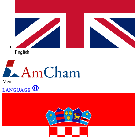
English
Menu
language
LANGUAGE