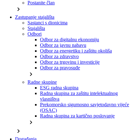
Postanite član
chevron_right
Zastupanje stajališta
Sastanci s dionicima
Stajališta
Odbori
Odbor za digitalnu ekonomiju
Odbor za javnu nabavu
Odbor za energetiku i zaštitu okoliša
Odbor za zdravstvo
Odbor za trgovinu i investicije
Odbor za pravosuđe
chevron_right
Radne skupine
ESG radna skupina
Radna skupina za zaštitu intelektualnog
vlasništva
Prekomorsko sigurnosno savjetodavno vijeće
(OSAC)
Radna skupina za kartično poslovanje
chevron_right
chevron_right
Događanja