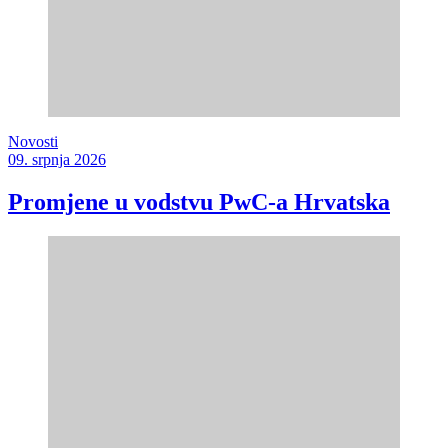
Novosti
09. srpnja 2026
Promjene u vodstvu PwC-a Hrvatska