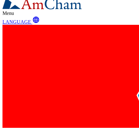
Menu
language
LANGUAGE