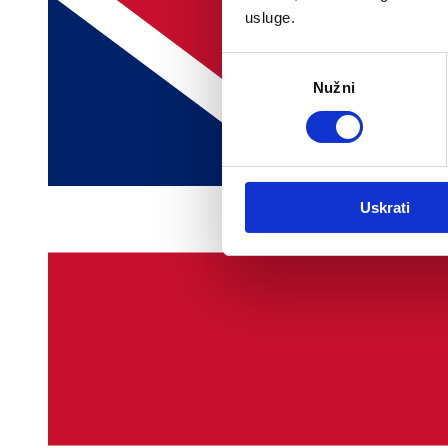
usluge.
Odabir
Nužni
pristanka
Uskrati