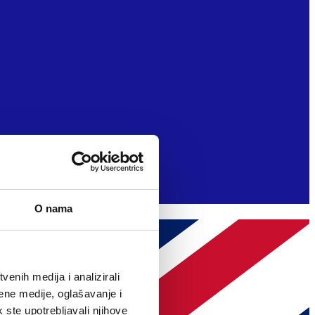
O nama
enih medija i analizirali
ene medije, oglašavanje i
k ste upotrebljavali njihove