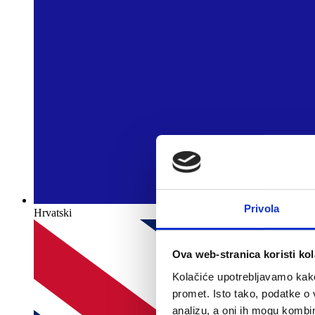
Privola
Hrvatski
Ova web-stranica koristi kol
Kolačiće upotrebljavamo kako 
promet. Isto tako, podatke o 
analizu, a oni ih mogu kombini