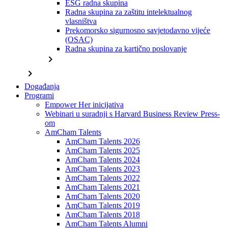
ESG radna skupina
Radna skupina za zaštitu intelektualnog
vlasništva
Prekomorsko sigurnosno savjetodavno vijeće
(OSAC)
Radna skupina za kartično poslovanje
chevron_right
chevron_right
Događanja
Programi
Empower Her inicijativa
Webinari u suradnji s Harvard Business Review Press-
om
AmCham Talents
AmCham Talents 2026
AmCham Talents 2025
AmCham Talents 2024
AmCham Talents 2023
AmCham Talents 2022
AmCham Talents 2021
AmCham Talents 2020
AmCham Talents 2019
AmCham Talents 2018
AmCham Talents Alumni