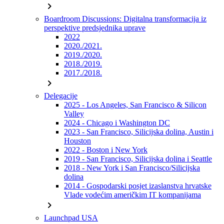
chevron_right
Boardroom Discussions: Digitalna transformacija iz
perspektive predsjednika uprave
2022
2020./2021.
2019./2020.
2018./2019.
2017./2018.
chevron_right
Delegacije
2025 - Los Angeles, San Francisco & Silicon
Valley
2024 - Chicago i Washington DC
2023 - San Francisco, Silicijska dolina, Austin i
Houston
2022 - Boston i New York
2019 - San Francisco, Silicijska dolina i Seattle
2018 - New York i San Francisco/Silicijska
dolina
2014 - Gospodarski posjet izaslanstva hrvatske
Vlade vodećim američkim IT kompanijama
chevron_right
Launchpad USA