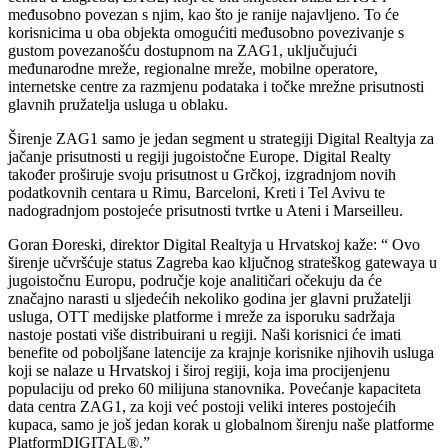
međusobno povezan s njim, kao što je ranije najavljeno. To će
korisnicima u oba objekta omogućiti međusobno povezivanje s
gustom povezanošću dostupnom na ZAG1, uključujući
međunarodne mreže, regionalne mreže, mobilne operatore,
internetske centre za razmjenu podataka i točke mrežne prisutnosti
glavnih pružatelja usluga u oblaku.
Širenje ZAG1 samo je jedan segment u strategiji Digital Realtyja za
jačanje prisutnosti u regiji jugoistočne Europe. Digital Realty
također proširuje svoju prisutnost u Grčkoj, izgradnjom novih
podatkovnih centara u Rimu, Barceloni, Kreti i Tel Avivu te
nadogradnjom postojeće prisutnosti tvrtke u Ateni i Marseilleu.
Goran Đoreski, direktor Digital Realtyja u Hrvatskoj kaže: “ Ovo
širenje učvršćuje status Zagreba kao ključnog strateškog gatewaya u
jugoistočnu Europu, područje koje analitičari očekuju da će
značajno narasti u sljedećih nekoliko godina jer glavni pružatelji
usluga, OTT medijske platforme i mreže za isporuku sadržaja
nastoje postati više distribuirani u regiji. Naši korisnici će imati
benefite od poboljšane latencije za krajnje korisnike njihovih usluga
koji se nalaze u Hrvatskoj i široj regiji, koja ima procijenjenu
populaciju od preko 60 milijuna stanovnika. Povećanje kapaciteta
data centra ZAG1, za koji već postoji veliki interes postojećih
kupaca, samo je još jedan korak u globalnom širenju naše platforme
PlatformDIGITAL®.”