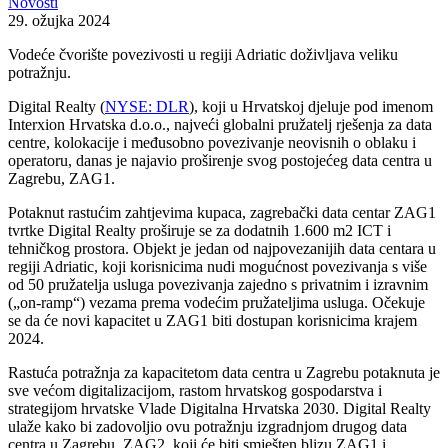
Novosti
29. ožujka 2024
Vodeće čvorište povezivosti u regiji Adriatic doživljava veliku
potražnju.
Digital Realty (
NYSE: DLR
), koji u Hrvatskoj djeluje pod imenom
Interxion Hrvatska d.o.o., najveći globalni pružatelj rješenja za data
centre, kolokacije i međusobno povezivanje neovisnih o oblaku i
operatoru, danas je najavio proširenje svog postojećeg data centra u
Zagrebu, ZAG1.
Potaknut rastućim zahtjevima kupaca, zagrebački data centar ZAG1
tvrtke Digital Realty proširuje se za dodatnih 1.600 m2 ICT i
tehničkog prostora. Objekt je jedan od najpovezanijih data centara u
regiji Adriatic, koji korisnicima nudi mogućnost povezivanja s više
od 50 pružatelja usluga povezivanja zajedno s privatnim i izravnim
(„on-ramp“) vezama prema vodećim pružateljima usluga. Očekuje
se da će novi kapacitet u ZAG1 biti dostupan korisnicima krajem
2024.
Rastuća potražnja za kapacitetom data centra u Zagrebu potaknuta je
sve većom digitalizacijom, rastom hrvatskog gospodarstva i
strategijom hrvatske Vlade Digitalna Hrvatska 2030. Digital Realty
ulaže kako bi zadovoljio ovu potražnju izgradnjom drugog data
centra u Zagrebu, ZAG2, koji će biti smješten blizu ZAG1 i