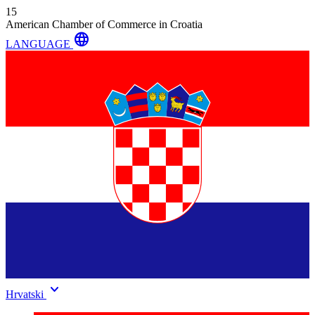
15
American Chamber of Commerce in Croatia
language
LANGUAGE
keyboard_arrow_down
Hrvatski