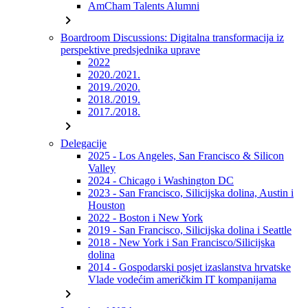
AmCham Talents Alumni
chevron_right
Boardroom Discussions: Digitalna transformacija iz
perspektive predsjednika uprave
2022
2020./2021.
2019./2020.
2018./2019.
2017./2018.
chevron_right
Delegacije
2025 - Los Angeles, San Francisco & Silicon
Valley
2024 - Chicago i Washington DC
2023 - San Francisco, Silicijska dolina, Austin i
Houston
2022 - Boston i New York
2019 - San Francisco, Silicijska dolina i Seattle
2018 - New York i San Francisco/Silicijska
dolina
2014 - Gospodarski posjet izaslanstva hrvatske
Vlade vodećim američkim IT kompanijama
chevron_right