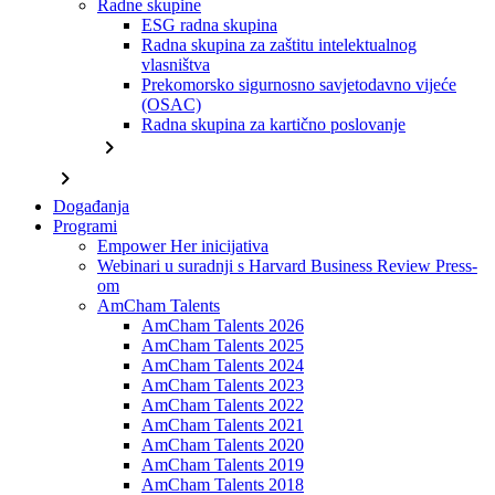
Radne skupine
ESG radna skupina
Radna skupina za zaštitu intelektualnog
vlasništva
Prekomorsko sigurnosno savjetodavno vijeće
(OSAC)
Radna skupina za kartično poslovanje
chevron_right
chevron_right
Događanja
Programi
Empower Her inicijativa
Webinari u suradnji s Harvard Business Review Press-
om
AmCham Talents
AmCham Talents 2026
AmCham Talents 2025
AmCham Talents 2024
AmCham Talents 2023
AmCham Talents 2022
AmCham Talents 2021
AmCham Talents 2020
AmCham Talents 2019
AmCham Talents 2018