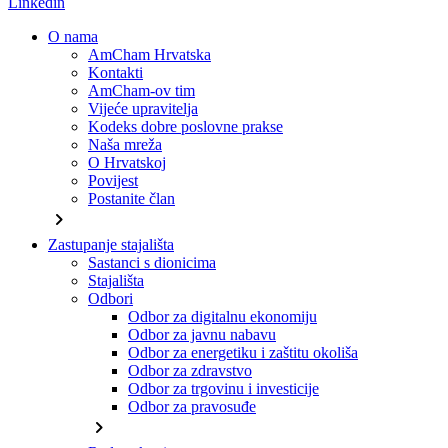
Linkedin
O nama
AmCham Hrvatska
Kontakti
AmCham-ov tim
Vijeće upravitelja
Kodeks dobre poslovne prakse
Naša mreža
O Hrvatskoj
Povijest
Postanite član
chevron_right
Zastupanje stajališta
Sastanci s dionicima
Stajališta
Odbori
Odbor za digitalnu ekonomiju
Odbor za javnu nabavu
Odbor za energetiku i zaštitu okoliša
Odbor za zdravstvo
Odbor za trgovinu i investicije
Odbor za pravosuđe
chevron_right