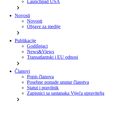
Launchpad USA
chevron_right
Novosti
Novosti
Objave za medije
chevron_right
Publikacije
Godišnjaci
News&Views
Transatlantski i EU odnosi
chevron_right
Članovi
Popis članova
Posebne ponude unutar članstva
Statut i pravilnik
Zapisnici sa sastanaka Vijeća upravitelja
chevron_right