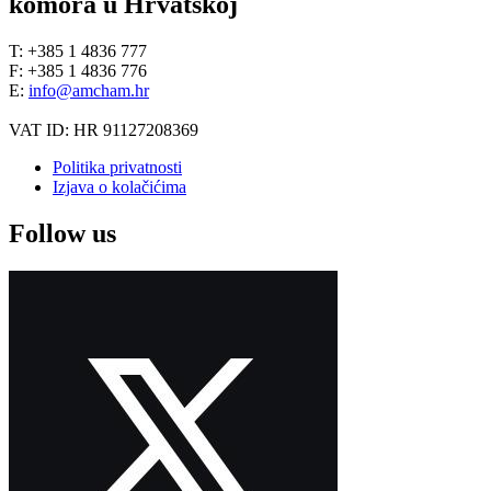
komora u Hrvatskoj
T: +385 1 4836 777
F: +385 1 4836 776
E:
info@amcham.hr
VAT ID: HR 91127208369
Politika privatnosti
Izjava o kolačićima
Follow us