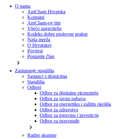
O nama
AmCham Hrvatska
Kontakti
AmCham-ov tim
Vijeće upravitelja
Kodeks dobre poslovne prakse
Naša mreža
O Hrvatskoj
Povijest
Postanite član
chevron_right
Zastupanje stajališta
Sastanci s dionicima
Stajališta
Odbori
Odbor za digitalnu ekonomiju
Odbor za javnu nabavu
Odbor za energetiku i zaštitu okoliša
Odbor za zdravstvo
Odbor za trgovinu i investicije
Odbor za pravosuđe
chevron_right
Radne skupine