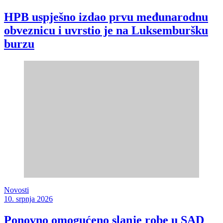
HPB uspješno izdao prvu međunarodnu
obveznicu i uvrstio je na Luksemburšku
burzu
Novosti
10. srpnja 2026
Ponovno omogućeno slanje robe u SAD