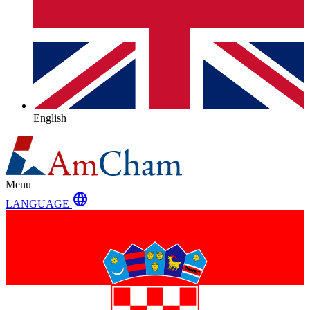
English
Menu
language
LANGUAGE