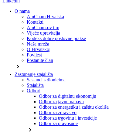
Linkedin
O nama
AmCham Hrvatska
Kontakti
AmCham-ov tim
Vijeće upravitelja
Kodeks dobre poslovne prakse
Naša mreža
O Hrvatskoj
Povijest
Postanite član
chevron_right
Zastupanje stajališta
Sastanci s dionicima
Stajališta
Odbori
Odbor za digitalnu ekonomiju
Odbor za javnu nabavu
Odbor za energetiku i zaštitu okoliša
Odbor za zdravstvo
Odbor za trgovinu i investicije
Odbor za pravosuđe
chevron_right