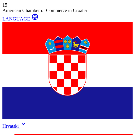
15
American Chamber of Commerce in Croatia
language
LANGUAGE
keyboard_arrow_down
Hrvatski