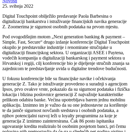
Novosti
25. svibnja 2022
Digital Touchpoint obilježilo predavanje Paola Barbesina o
digitalizaciji bankarstva i istraživanje financijskih navika generacije
Z. Zoomerima je sigurnost osobnih podataka na prvom mjestu.
Pod ovogodišnjim motom „Next generation banking & payment –
Simple, Fast, Secure“ drugo izdanje konferencije Digital Touchpoint
okupilo je predstavnike industrije i renomirane stručnjake u
digitalizaciji financijskog sektora. U organizaciji ASEE i Paytena,
vodećih kompanija u digitalizaciji bankarskog i payment sektora u
Hrvatskoj i regiji, cilj konferencije bio je dijeljenje stručnih znanja sa
zajednicom te predstavljanje uvida u digitalne trendove budućnosti.
U fokusu konferencije bile su financijske navike i očekivanja
generacije Z. Tako je istraživanje provedeno u suradnji s agencijom
Ipsos, prvo ovakve vrste, pokazalo da su sigurnost podataka i fizička
lokacija i blizina poslovnice generaciji Z najvažnije karakteristike
prilikom odabira banke. Većina upotrebljava barem jednu mobilnu
aplikaciju. Iznimno im je važno da su one jednostavne za korištenje
te da jamče sigurnost novčanih sredstava i osobnih podataka, a
njihov potencijalni razvoj leži u loyalty programima za koje je
generacija Z iznimno zainteresirana. Čak 86 posto ispitanika
ugovaranje kredita realiziralo bi osobnim posjetom banci, pri čemu
polovina njih pretpostavlja da će ga u sljedećih pet godina uistinu i