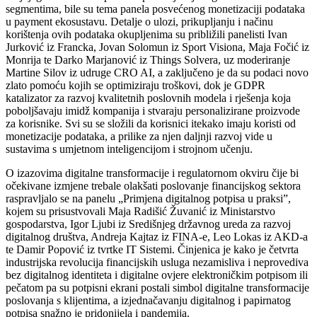
segmentima, bile su tema panela posvećenog monetizaciji podataka
u payment ekosustavu. Detalje o ulozi, prikupljanju i načinu
korištenja ovih podataka okupljenima su približili panelisti Ivan
Jurković iz Francka, Jovan Solomun iz Sport Visiona, Maja Fočić iz
Monrija te Darko Marjanović iz Things Solvera, uz moderiranje
Martine Silov iz udruge CRO AI, a zaključeno je da su podaci novo
zlato pomoću kojih se optimiziraju troškovi, dok je GDPR
katalizator za razvoj kvalitetnih poslovnih modela i rješenja koja
poboljšavaju imidž kompanija i stvaraju personalizirane proizvode
za korisnike. Svi su se složili da korisnici itekako imaju koristi od
monetizacije podataka, a prilike za njen daljnji razvoj vide u
sustavima s umjetnom inteligencijom i strojnom učenju.
O izazovima digitalne transformacije i regulatornom okviru čije bi
očekivane izmjene trebale olakšati poslovanje financijskog sektora
raspravljalo se na panelu „Primjena digitalnog potpisa u praksi”,
kojem su prisustvovali Maja Radišić Žuvanić iz Ministarstvo
gospodarstva, Igor Ljubi iz Središnjeg državnog ureda za razvoj
digitalnog društva, Andreja Kajtaz iz FINA-e, Leo Lokas iz AKD-a
te Damir Popović iz tvrtke IT Sistemi. Činjenica je kako je četvrta
industrijska revolucija financijskih usluga nezamisliva i neprovediva
bez digitalnog identiteta i digitalne ovjere elektroničkim potpisom ili
pečatom pa su potpisni ekrani postali simbol digitalne transformacije
poslovanja s klijentima, a izjednačavanju digitalnog i papirnatog
potpisa snažno je pridonijela i pandemija.