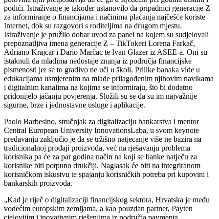
podići. Istraživanje je također ustanovilo da pripadnici generacije Z
za informiranje o financijama i načinima plaćanja najčešće koriste
Internet, dok su razgovori s roditeljima na drugom mjestu.
Istraživanje je pružilo dobar uvod za panel na kojem su sudjelovali
prepoznatljiva imena generacije Z – TikTokeri Lorena Farkač,
Adriano Krajcar i Dario Marčac te Ivan Glazer iz ASEE-a. Oni su
istaknuli da mladima nedostaje znanja iz područja financijske
pismenosti jer se to gradivo ne uči u školi. Prilike banaka vide u
edukacijama usmjerenim na mlade prilagođenim njihovim navikama
i digitalnim kanalima na kojima se informiraju, što bi dodatno
pridonijelo jačanju povjerenja. Složili su se da su im najvažnije
sigurne, brze i jednostavne usluge i aplikacije.
Paolo Barbesino, stručnjak za digitalizaciju bankarstva i mentor
Central European University InnovationsLaba, u svom keynote
predavanju zaključio je da se tržišno natjecanje više ne bazira na
tradicionalnoj prodaji proizvoda, već na rješavanju problema
korisnika pa će za par godina način na koji se banke natječu za
korisnike biti potpuno drukčiji. Naglasak će biti na integriranom
korisničkom iskustvu te spajanju korisničkih potreba pri kupovini i
bankarskih proizvoda.
„Kad je riječ o digitalizaciji financijskog sektora, Hrvatska je među
vodećim europskim zemljama, a kao pouzdan partner, Payten
cjelovitim i inovativnim rješenjima iz područja paymenta,