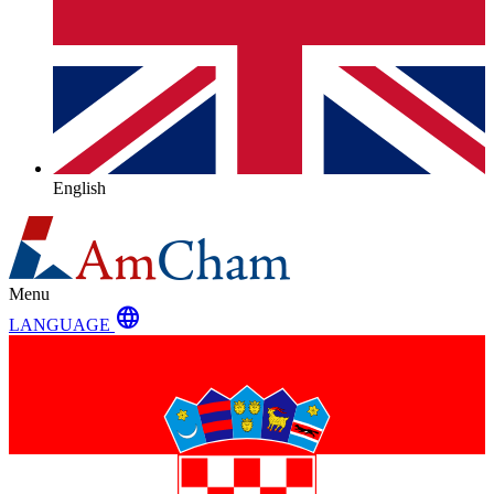
English
Menu
language
LANGUAGE