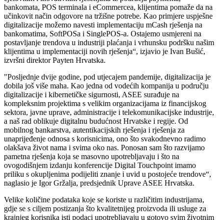
bankomata, POS terminala i eCommercea, klijentima pomaže da na
učinkovit način odgovore na tržišne potrebe. Kao primjere uspješne
digitalizacije možemo navesti implementaciju mCash rješenja na
bankomatima, SoftPOSa i SinglePOS-a. Ostajemo usmjereni na
postavljanje trendova u industriji plaćanja i vrhunsku podršku našim
klijentima u implementaciji novih rješenja“, izjavio je Ivan Bušić,
izvršni direktor Payten Hrvatska.
"Posljednje dvije godine, pod utjecajem pandemije, digitalizacija je
dobila još više maha. Kao jedna od vodećih kompanija u području
digitalizacije i kibernetičke sigurnosti, ASEE surađuje na
kompleksnim projektima s velikim organizacijama iz financijskog
sektora, javne uprave, administracije i telekomunikacijske industrije,
a naš rad oblikuje digitalnu budućnost Hrvatske i regije. Od
mobilnog bankarstva, autentikacijskih rješenja i rješenja za
unaprijeđenje odnosa s korisnicima, ono što svakodnevno radimo
olakšava život nama i svima oko nas. Ponosan sam što razvijamo
pametna rješenja koja se masovno upotrebljavaju i što na
ovogodišnjem izdanju konferencije Digital Touchpoint imamo
priliku s okupljenima podijeliti znanje i uvid u postojeće trendove“,
naglasio je Igor Gržalja, predsjednik Uprave ASEE Hrvatska.
Velike količine podataka koje se koriste u različitim industrijama,
gdje se s ciljem postizanja što kvalitetnijeg proizvoda ili usluge za
krajnjeg korisnika isti podaci upotrebljavaju u gotovo svim životnim