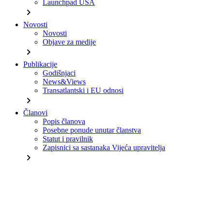
Launchpad USA
chevron_right
Novosti
Novosti
Objave za medije
chevron_right
Publikacije
Godišnjaci
News&Views
Transatlantski i EU odnosi
chevron_right
Članovi
Popis članova
Posebne ponude unutar članstva
Statut i pravilnik
Zapisnici sa sastanaka Vijeća upravitelja
chevron_right