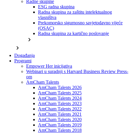
Radne skupine
ESG radna skupina
Radna skupina za zaštitu intelektualnog
vlasništva
Prekomorsko sigurnosno savjetodavno vijeće
(OSAC)
Radna skupina za kartično poslovanje
chevron_right
chevron_right
Događanja
Programi
Empower Her inicijativa
Webinari u suradnji s Harvard Business Review Press-
om
AmCham Talents
AmCham Talents 2026
AmCham Talents 2025
AmCham Talents 2024
AmCham Talents 2023
AmCham Talents 2022
AmCham Talents 2021
AmCham Talents 2020
AmCham Talents 2019
AmCham Talents 2018