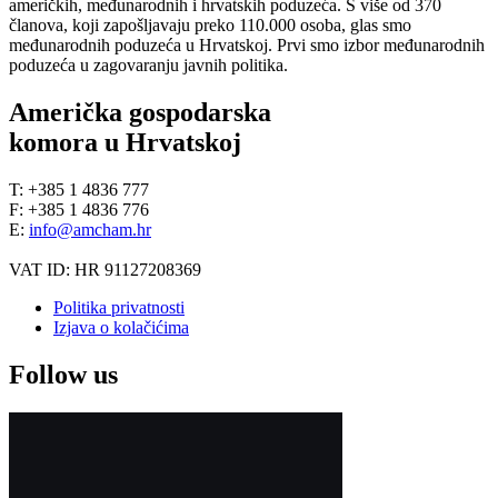
američkih, međunarodnih i hrvatskih poduzeća. S više od 370
članova, koji zapošljavaju preko 110.000 osoba, glas smo
međunarodnih poduzeća u Hrvatskoj. Prvi smo izbor međunarodnih
poduzeća u zagovaranju javnih politika.
Američka gospodarska
komora u Hrvatskoj
T: +385 1 4836 777
F: +385 1 4836 776
E:
info@amcham.hr
VAT ID: HR 91127208369
Politika privatnosti
Izjava o kolačićima
Follow us