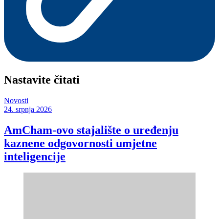
Nastavite čitati
Novosti
24. srpnja 2026
AmCham-ovo stajalište o uređenju
kaznene odgovornosti umjetne
inteligencije