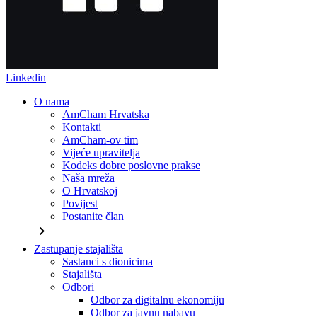
Linkedin
O nama
AmCham Hrvatska
Kontakti
AmCham-ov tim
Vijeće upravitelja
Kodeks dobre poslovne prakse
Naša mreža
O Hrvatskoj
Povijest
Postanite član
chevron_right
Zastupanje stajališta
Sastanci s dionicima
Stajališta
Odbori
Odbor za digitalnu ekonomiju
Odbor za javnu nabavu