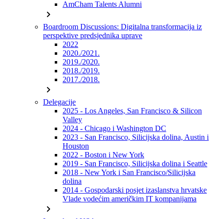
AmCham Talents Alumni
chevron_right
Boardroom Discussions: Digitalna transformacija iz
perspektive predsjednika uprave
2022
2020./2021.
2019./2020.
2018./2019.
2017./2018.
chevron_right
Delegacije
2025 - Los Angeles, San Francisco & Silicon
Valley
2024 - Chicago i Washington DC
2023 - San Francisco, Silicijska dolina, Austin i
Houston
2022 - Boston i New York
2019 - San Francisco, Silicijska dolina i Seattle
2018 - New York i San Francisco/Silicijska
dolina
2014 - Gospodarski posjet izaslanstva hrvatske
Vlade vodećim američkim IT kompanijama
chevron_right