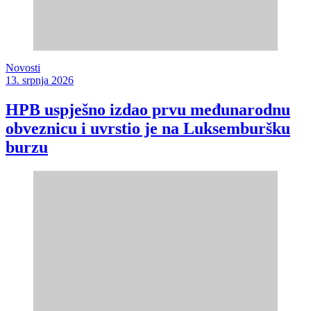
Novosti
13. srpnja 2026
HPB uspješno izdao prvu međunarodnu
obveznicu i uvrstio je na Luksemburšku
burzu