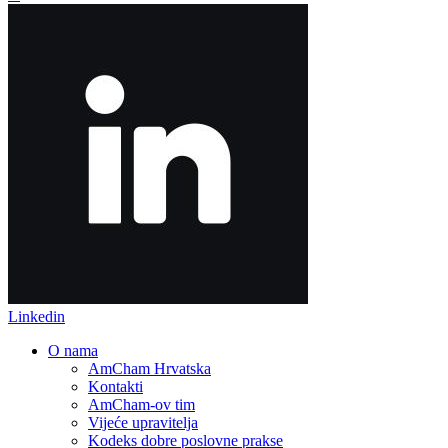
Linkedin
O nama
AmCham Hrvatska
Kontakti
AmCham-ov tim
Vijeće upravitelja
Kodeks dobre poslovne prakse