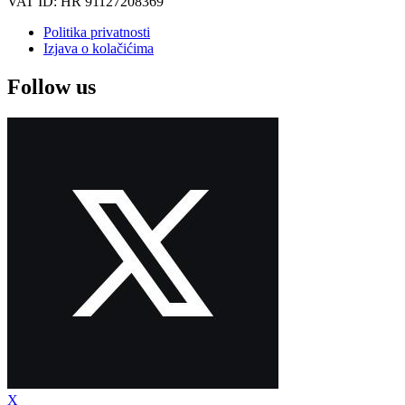
VAT ID: HR 91127208369
Politika privatnosti
Izjava o kolačićima
Follow us
X