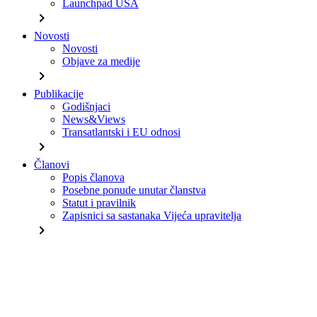
Launchpad USA
chevron_right
Novosti
Novosti
Objave za medije
chevron_right
Publikacije
Godišnjaci
News&Views
Transatlantski i EU odnosi
chevron_right
Članovi
Popis članova
Posebne ponude unutar članstva
Statut i pravilnik
Zapisnici sa sastanaka Vijeća upravitelja
chevron_right