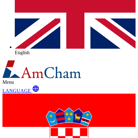
English
Menu
language
LANGUAGE