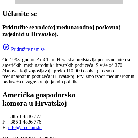
Učlanite se
Pridružite se vodećoj međunarodnoj poslovnoj
zajednici u Hrvatskoj.
stars
Pridružite nam se
Od 1998. godine AmCham Hrvatska predstavlja poslovne interese
američkih, međunarodnih i hrvatskih poduzeća. S više od 370
članova, koji zapošljavaju preko 110.000 osoba, glas smo
međunarodnih poduzeća u Hrvatskoj. Prvi smo izbor međunarodnih
poduzeća u zagovaranju javnih politika.
Američka gospodarska
komora u Hrvatskoj
T: +385 1 4836 777
F: +385 1 4836 776
E:
info@amcham.hr