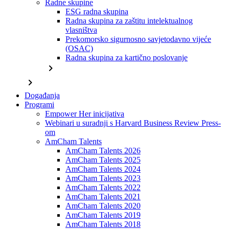
Radne skupine
ESG radna skupina
Radna skupina za zaštitu intelektualnog
vlasništva
Prekomorsko sigurnosno savjetodavno vijeće
(OSAC)
Radna skupina za kartično poslovanje
chevron_right
chevron_right
Događanja
Programi
Empower Her inicijativa
Webinari u suradnji s Harvard Business Review Press-
om
AmCham Talents
AmCham Talents 2026
AmCham Talents 2025
AmCham Talents 2024
AmCham Talents 2023
AmCham Talents 2022
AmCham Talents 2021
AmCham Talents 2020
AmCham Talents 2019
AmCham Talents 2018