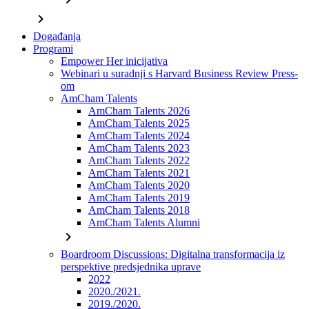
chevron_right
Događanja
Programi
Empower Her inicijativa
Webinari u suradnji s Harvard Business Review Press-
om
AmCham Talents
AmCham Talents 2026
AmCham Talents 2025
AmCham Talents 2024
AmCham Talents 2023
AmCham Talents 2022
AmCham Talents 2021
AmCham Talents 2020
AmCham Talents 2019
AmCham Talents 2018
AmCham Talents Alumni
chevron_right
Boardroom Discussions: Digitalna transformacija iz
perspektive predsjednika uprave
2022
2020./2021.
2019./2020.