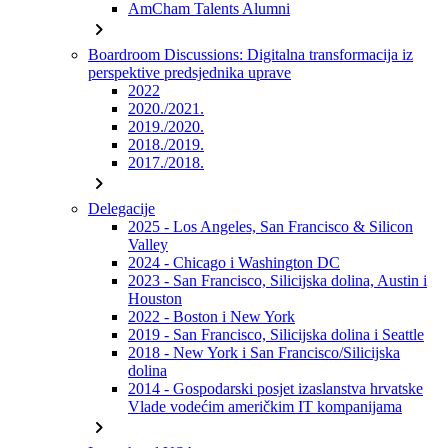
AmCham Talents Alumni
chevron_right
Boardroom Discussions: Digitalna transformacija iz
perspektive predsjednika uprave
2022
2020./2021.
2019./2020.
2018./2019.
2017./2018.
chevron_right
Delegacije
2025 - Los Angeles, San Francisco & Silicon
Valley
2024 - Chicago i Washington DC
2023 - San Francisco, Silicijska dolina, Austin i
Houston
2022 - Boston i New York
2019 - San Francisco, Silicijska dolina i Seattle
2018 - New York i San Francisco/Silicijska
dolina
2014 - Gospodarski posjet izaslanstva hrvatske
Vlade vodećim američkim IT kompanijama
chevron_right