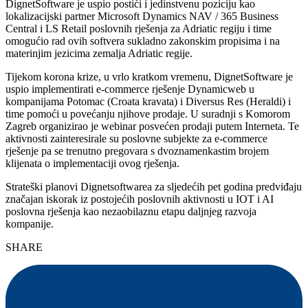
DignetSoftware je uspio postići i jedinstvenu poziciju kao
lokalizacijski partner Microsoft Dynamics NAV / 365 Business
Central i LS Retail poslovnih rješenja za Adriatic regiju i time
omogućio rad ovih softvera sukladno zakonskim propisima i na
materinjim jezicima zemalja Adriatic regije.
Tijekom korona krize, u vrlo kratkom vremenu, DignetSoftware je
uspio implementirati e-commerce rješenje Dynamicweb u
kompanijama Potomac (Croata kravata) i Diversus Res (Heraldi) i
time pomoći u povećanju njihove prodaje. U suradnji s Komorom
Zagreb organizirao je webinar posvećen prodaji putem Interneta. Te
aktivnosti zainteresirale su poslovne subjekte za e-commerce
rješenje pa se trenutno pregovara s dvoznamenkastim brojem
klijenata o implementaciji ovog rješenja.
Strateški planovi Dignetsoftwarea za sljedećih pet godina predviđaju
značajan iskorak iz postojećih poslovnih aktivnosti u IOT i AI
poslovna rješenja kao nezaobilaznu etapu daljnjeg razvoja
kompanije.
SHARE