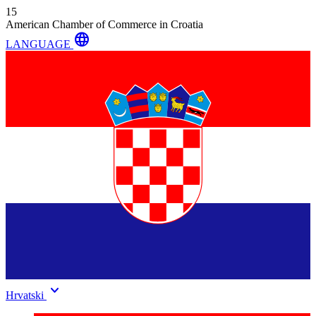
15
American Chamber of Commerce in Croatia
language
LANGUAGE
keyboard_arrow_down
Hrvatski