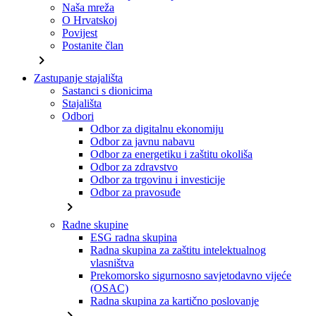
Naša mreža
O Hrvatskoj
Povijest
Postanite član
chevron_right
Zastupanje stajališta
Sastanci s dionicima
Stajališta
Odbori
Odbor za digitalnu ekonomiju
Odbor za javnu nabavu
Odbor za energetiku i zaštitu okoliša
Odbor za zdravstvo
Odbor za trgovinu i investicije
Odbor za pravosuđe
chevron_right
Radne skupine
ESG radna skupina
Radna skupina za zaštitu intelektualnog
vlasništva
Prekomorsko sigurnosno savjetodavno vijeće
(OSAC)
Radna skupina za kartično poslovanje
chevron_right