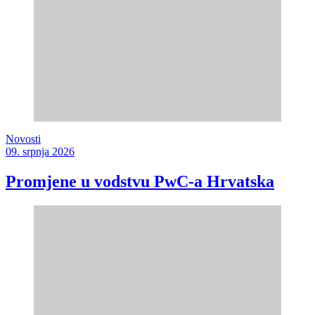
Novosti
09. srpnja 2026
Promjene u vodstvu PwC-a Hrvatska