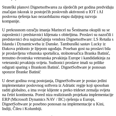
Strateški planovi Dignetsoftwarea za sljedećih pet godina predviđaju
značajan iskorak iz postojećih poslovnih aktivnosti u IOT i AI
poslovna rješenja kao nezaobilaznu etapu daljnjeg razvoja
kompanije.
U prekrasnom ozračju imanja Marincel na Šestinama okupili su se
zaposlenici i predstavnici klijenata s obiteljima. Proslavi su nazočili i
predstavnici dva najznačajnija vendora Dignetsoftware: LS Retaila s
Islanda i Dynamicweba iz Danske. Tamburaški sastav Lucky iz
Đakova pridonio je lijepom ugođaju. Poseban gost na proslavi bila
je proslavljena vrhunska sportašica, stolnotesačica Branka Batinić,
trenutno dvostruka veteranska prvakinja Europe i kandidatkinja za
veteranski prvakinju svijeta. Sudionici proslave imali su prilike
odigrati sparing s Brankom Batinić. DignetSoftware je ponosan
sponzor Branke Batinić
U deset godina svog postojanja, DignetSoftware je postao jedini
implementator poslovnog softvera iz Adriatic regije koji sposoban
raditi globalno, a ima svoje klijente u preko trideset zemalja svijeta
na četiri kontinenta. Pored niza realiziranih projekata implementacije
ERP (Microsoft Dynamics NAV / BC) rješenja u Europi,
DignetSoftware je posebno ponosan na implementacije u Kini,
Indiji, Čileu i Kolumbiji.