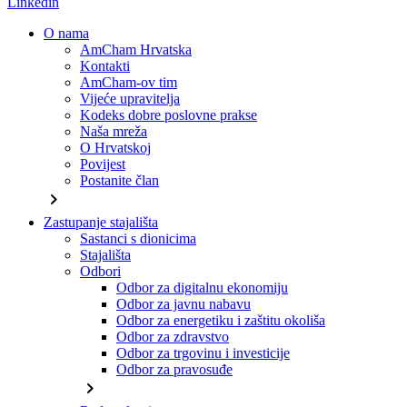
Linkedin
O nama
AmCham Hrvatska
Kontakti
AmCham-ov tim
Vijeće upravitelja
Kodeks dobre poslovne prakse
Naša mreža
O Hrvatskoj
Povijest
Postanite član
chevron_right
Zastupanje stajališta
Sastanci s dionicima
Stajališta
Odbori
Odbor za digitalnu ekonomiju
Odbor za javnu nabavu
Odbor za energetiku i zaštitu okoliša
Odbor za zdravstvo
Odbor za trgovinu i investicije
Odbor za pravosuđe
chevron_right