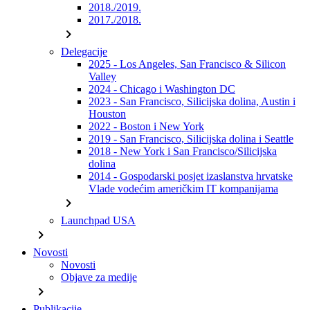
2018./2019.
2017./2018.
chevron_right
Delegacije
2025 - Los Angeles, San Francisco & Silicon
Valley
2024 - Chicago i Washington DC
2023 - San Francisco, Silicijska dolina, Austin i
Houston
2022 - Boston i New York
2019 - San Francisco, Silicijska dolina i Seattle
2018 - New York i San Francisco/Silicijska
dolina
2014 - Gospodarski posjet izaslanstva hrvatske
Vlade vodećim američkim IT kompanijama
chevron_right
Launchpad USA
chevron_right
Novosti
Novosti
Objave za medije
chevron_right
Publikacije