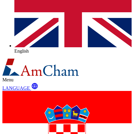
English
Menu
language
LANGUAGE