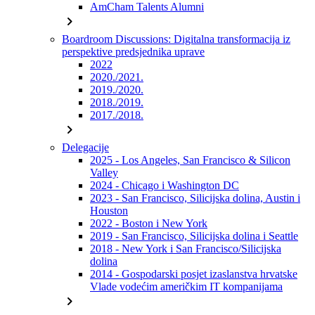
AmCham Talents Alumni
chevron_right
Boardroom Discussions: Digitalna transformacija iz
perspektive predsjednika uprave
2022
2020./2021.
2019./2020.
2018./2019.
2017./2018.
chevron_right
Delegacije
2025 - Los Angeles, San Francisco & Silicon
Valley
2024 - Chicago i Washington DC
2023 - San Francisco, Silicijska dolina, Austin i
Houston
2022 - Boston i New York
2019 - San Francisco, Silicijska dolina i Seattle
2018 - New York i San Francisco/Silicijska
dolina
2014 - Gospodarski posjet izaslanstva hrvatske
Vlade vodećim američkim IT kompanijama
chevron_right