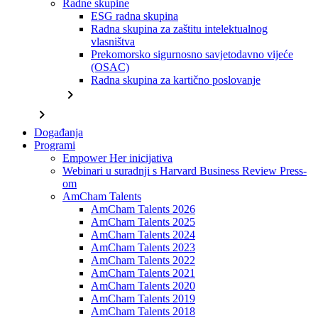
Radne skupine
ESG radna skupina
Radna skupina za zaštitu intelektualnog
vlasništva
Prekomorsko sigurnosno savjetodavno vijeće
(OSAC)
Radna skupina za kartično poslovanje
chevron_right
chevron_right
Događanja
Programi
Empower Her inicijativa
Webinari u suradnji s Harvard Business Review Press-
om
AmCham Talents
AmCham Talents 2026
AmCham Talents 2025
AmCham Talents 2024
AmCham Talents 2023
AmCham Talents 2022
AmCham Talents 2021
AmCham Talents 2020
AmCham Talents 2019
AmCham Talents 2018