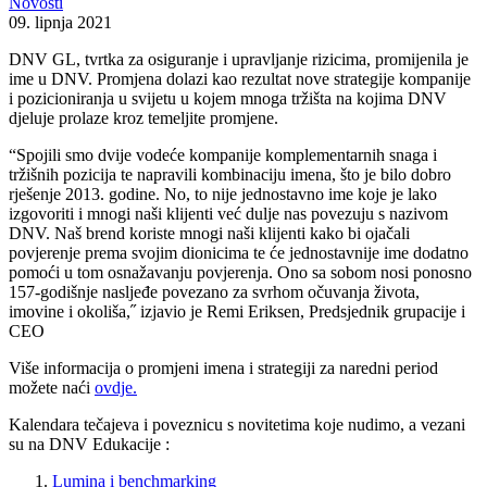
Novosti
09. lipnja 2021
DNV GL, tvrtka za osiguranje i upravljanje rizicima, promijenila je
ime u DNV. Promjena dolazi kao rezultat nove strategije kompanije
i pozicioniranja u svijetu u kojem mnoga tržišta na kojima DNV
djeluje prolaze kroz temeljite promjene.
“Spojili smo dvije vodeće kompanije komplementarnih snaga i
tržišnih pozicija te napravili kombinaciju imena, što je bilo dobro
rješenje 2013. godine. No, to nije jednostavno ime koje je lako
izgovoriti i mnogi naši klijenti već dulje nas povezuju s nazivom
DNV. Naš brend koriste mnogi naši klijenti kako bi ojačali
povjerenje prema svojim dionicima te će jednostavnije ime dodatno
pomoći u tom osnažavanju povjerenja. Ono sa sobom nosi ponosno
157-godišnje nasljeđe povezano za svrhom očuvanja života,
imovine i okoliša,˝ izjavio je Remi Eriksen, Predsjednik grupacije i
CEO
Više informacija o promjeni imena i strategiji za naredni period
možete naći
ovdje.
Kalendara tečajeva i poveznicu s novitetima koje nudimo, a vezani
su na DNV Edukacije :
Lumina i benchmarking