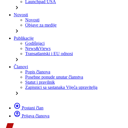
Launchpad USA
chevron_right
Novosti
Novosti
Objave za medije
chevron_right
Publikacije
Godišnjaci
News&Views
Transatlantski i EU odnosi
chevron_right
Članovi
Popis članova
Posebne ponude unutar članstva
Statut i pravilnik
Zapisnici sa sastanaka Vijeća upravitelja
chevron_right
stars
Postani član
account_circle
Prijava članova