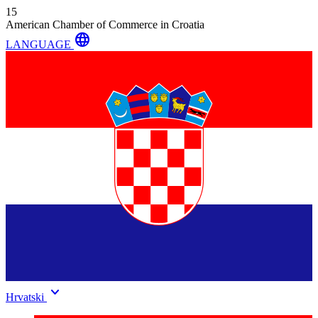
15
American Chamber of Commerce in Croatia
language
LANGUAGE
keyboard_arrow_down
Hrvatski