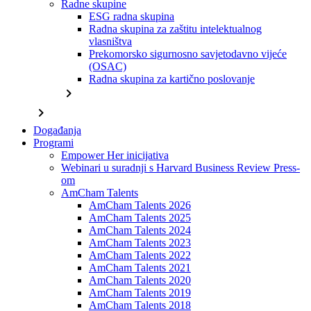
Radne skupine
ESG radna skupina
Radna skupina za zaštitu intelektualnog
vlasništva
Prekomorsko sigurnosno savjetodavno vijeće
(OSAC)
Radna skupina za kartično poslovanje
chevron_right
chevron_right
Događanja
Programi
Empower Her inicijativa
Webinari u suradnji s Harvard Business Review Press-
om
AmCham Talents
AmCham Talents 2026
AmCham Talents 2025
AmCham Talents 2024
AmCham Talents 2023
AmCham Talents 2022
AmCham Talents 2021
AmCham Talents 2020
AmCham Talents 2019
AmCham Talents 2018