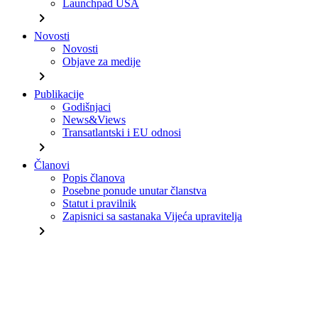
Launchpad USA
chevron_right
Novosti
Novosti
Objave za medije
chevron_right
Publikacije
Godišnjaci
News&Views
Transatlantski i EU odnosi
chevron_right
Članovi
Popis članova
Posebne ponude unutar članstva
Statut i pravilnik
Zapisnici sa sastanaka Vijeća upravitelja
chevron_right