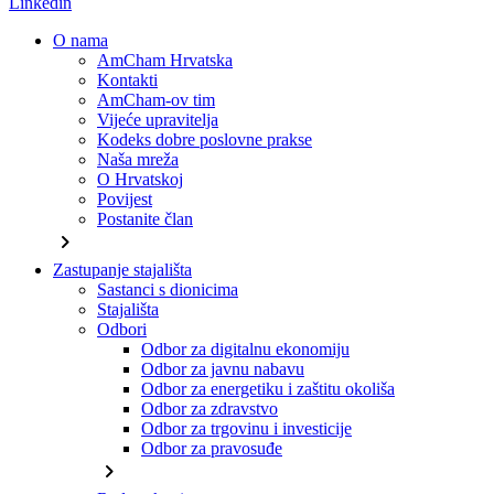
Linkedin
O nama
AmCham Hrvatska
Kontakti
AmCham-ov tim
Vijeće upravitelja
Kodeks dobre poslovne prakse
Naša mreža
O Hrvatskoj
Povijest
Postanite član
chevron_right
Zastupanje stajališta
Sastanci s dionicima
Stajališta
Odbori
Odbor za digitalnu ekonomiju
Odbor za javnu nabavu
Odbor za energetiku i zaštitu okoliša
Odbor za zdravstvo
Odbor za trgovinu i investicije
Odbor za pravosuđe
chevron_right