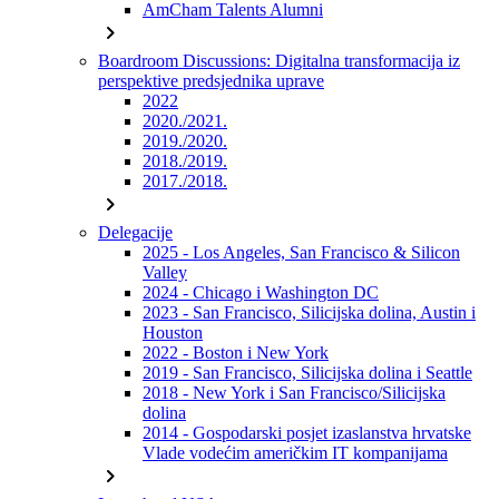
AmCham Talents Alumni
chevron_right
Boardroom Discussions: Digitalna transformacija iz
perspektive predsjednika uprave
2022
2020./2021.
2019./2020.
2018./2019.
2017./2018.
chevron_right
Delegacije
2025 - Los Angeles, San Francisco & Silicon
Valley
2024 - Chicago i Washington DC
2023 - San Francisco, Silicijska dolina, Austin i
Houston
2022 - Boston i New York
2019 - San Francisco, Silicijska dolina i Seattle
2018 - New York i San Francisco/Silicijska
dolina
2014 - Gospodarski posjet izaslanstva hrvatske
Vlade vodećim američkim IT kompanijama
chevron_right