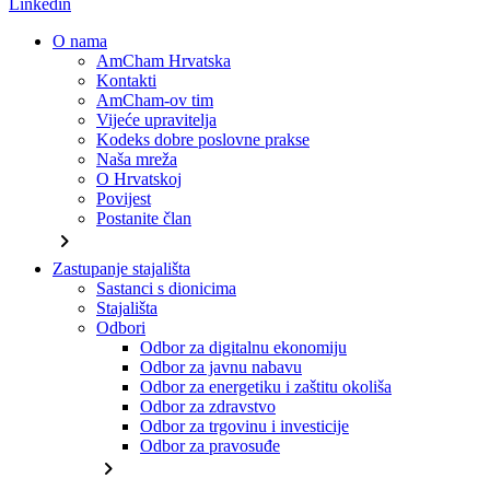
Linkedin
O nama
AmCham Hrvatska
Kontakti
AmCham-ov tim
Vijeće upravitelja
Kodeks dobre poslovne prakse
Naša mreža
O Hrvatskoj
Povijest
Postanite član
chevron_right
Zastupanje stajališta
Sastanci s dionicima
Stajališta
Odbori
Odbor za digitalnu ekonomiju
Odbor za javnu nabavu
Odbor za energetiku i zaštitu okoliša
Odbor za zdravstvo
Odbor za trgovinu i investicije
Odbor za pravosuđe
chevron_right