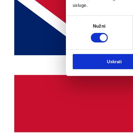
usluge.
Odabir
Nužni
pristanka
Uskrati