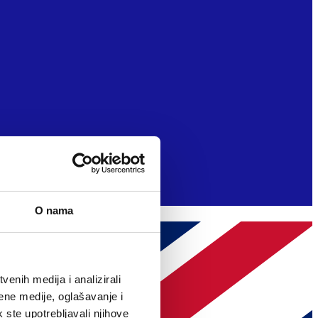
O nama
enih medija i analizirali
ene medije, oglašavanje i
k ste upotrebljavali njihove