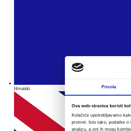
Privola
Hrvatski
Ova web-stranica koristi kol
Kolačiće upotrebljavamo kako 
promet. Isto tako, podatke o 
analizu, a oni ih mogu kombini