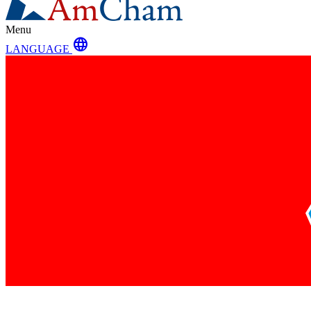
Menu
language
LANGUAGE