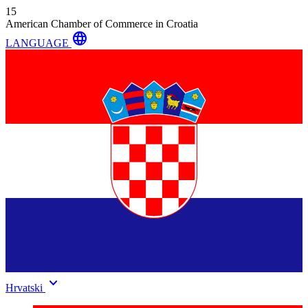
15
American Chamber of Commerce in Croatia
language
LANGUAGE
keyboard_arrow_down
Hrvatski