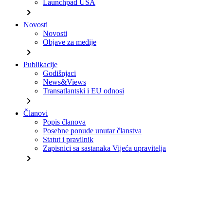
Launchpad USA
chevron_right
Novosti
Novosti
Objave za medije
chevron_right
Publikacije
Godišnjaci
News&Views
Transatlantski i EU odnosi
chevron_right
Članovi
Popis članova
Posebne ponude unutar članstva
Statut i pravilnik
Zapisnici sa sastanaka Vijeća upravitelja
chevron_right