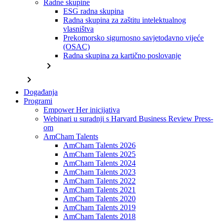
Radne skupine
ESG radna skupina
Radna skupina za zaštitu intelektualnog
vlasništva
Prekomorsko sigurnosno savjetodavno vijeće
(OSAC)
Radna skupina za kartično poslovanje
chevron_right
chevron_right
Događanja
Programi
Empower Her inicijativa
Webinari u suradnji s Harvard Business Review Press-
om
AmCham Talents
AmCham Talents 2026
AmCham Talents 2025
AmCham Talents 2024
AmCham Talents 2023
AmCham Talents 2022
AmCham Talents 2021
AmCham Talents 2020
AmCham Talents 2019
AmCham Talents 2018