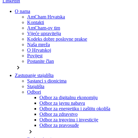
Linkedin
O nama
AmCham Hrvatska
Kontakti
AmCham-ov tim
Vijeće upravitelja
Kodeks dobre poslovne prakse
Naša mreža
O Hrvatskoj
Povijest
Postanite član
chevron_right
Zastupanje stajališta
Sastanci s dionicima
Stajališta
Odbori
Odbor za digitalnu ekonomiju
Odbor za javnu nabavu
Odbor za energetiku i zaštitu okoliša
Odbor za zdravstvo
Odbor za trgovinu i investicije
Odbor za pravosuđe
chevron_right