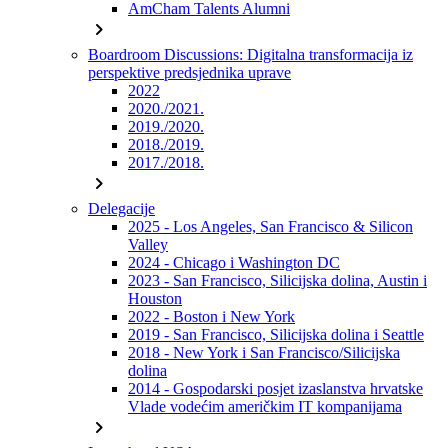
AmCham Talents Alumni
chevron_right
Boardroom Discussions: Digitalna transformacija iz
perspektive predsjednika uprave
2022
2020./2021.
2019./2020.
2018./2019.
2017./2018.
chevron_right
Delegacije
2025 - Los Angeles, San Francisco & Silicon
Valley
2024 - Chicago i Washington DC
2023 - San Francisco, Silicijska dolina, Austin i
Houston
2022 - Boston i New York
2019 - San Francisco, Silicijska dolina i Seattle
2018 - New York i San Francisco/Silicijska
dolina
2014 - Gospodarski posjet izaslanstva hrvatske
Vlade vodećim američkim IT kompanijama
chevron_right