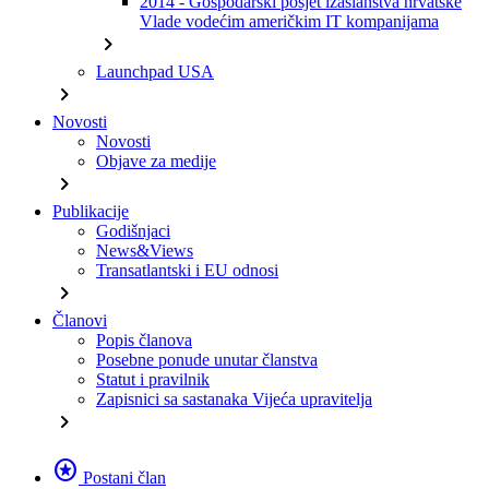
2014 - Gospodarski posjet izaslanstva hrvatske
Vlade vodećim američkim IT kompanijama
chevron_right
Launchpad USA
chevron_right
Novosti
Novosti
Objave za medije
chevron_right
Publikacije
Godišnjaci
News&Views
Transatlantski i EU odnosi
chevron_right
Članovi
Popis članova
Posebne ponude unutar članstva
Statut i pravilnik
Zapisnici sa sastanaka Vijeća upravitelja
chevron_right
stars
Postani član