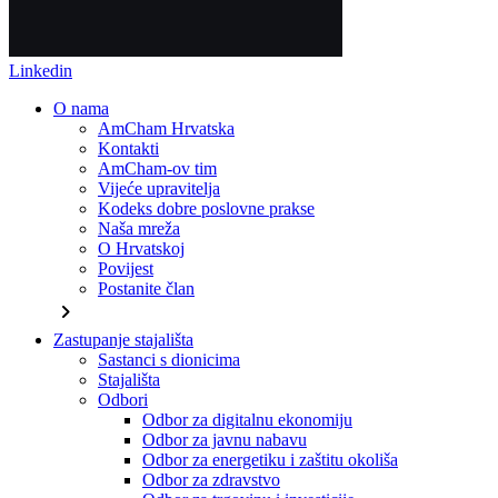
Linkedin
O nama
AmCham Hrvatska
Kontakti
AmCham-ov tim
Vijeće upravitelja
Kodeks dobre poslovne prakse
Naša mreža
O Hrvatskoj
Povijest
Postanite član
chevron_right
Zastupanje stajališta
Sastanci s dionicima
Stajališta
Odbori
Odbor za digitalnu ekonomiju
Odbor za javnu nabavu
Odbor za energetiku i zaštitu okoliša
Odbor za zdravstvo