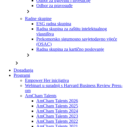
Odbor za trgovinu i investicije
Odbor za pravosuđe
chevron_right
Radne skupine
ESG radna skupina
Radna skupina za zaštitu intelektualnog
vlasništva
Prekomorsko sigurnosno savjetodavno vijeće
(OSAC)
Radna skupina za kartično poslovanje
chevron_right
chevron_right
Događanja
Programi
Empower Her inicijativa
Webinari u suradnji s Harvard Business Review Press-
om
AmCham Talents
AmCham Talents 2026
AmCham Talents 2025
AmCham Talents 2024
AmCham Talents 2023
AmCham Talents 2022
AmCham Talents 2021