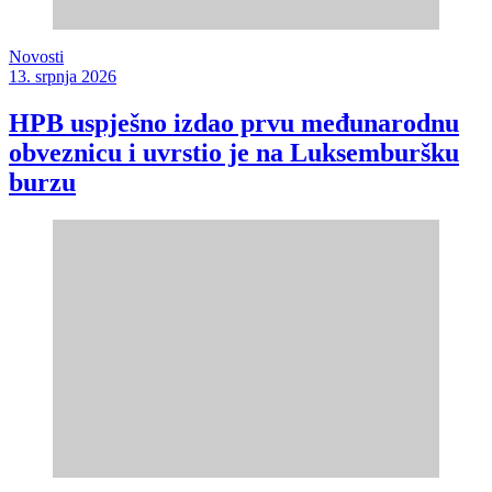
Novosti
13. srpnja 2026
HPB uspješno izdao prvu međunarodnu
obveznicu i uvrstio je na Luksemburšku
burzu