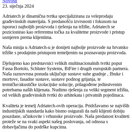
Novosti
23. siječnja 2024
Adriatech je dinamična tvrtka specijalizirana za veleprodaju
građevinskih materijala. S predanošću izvrsnosti i fokusom na
isporuci najboljih proizvoda i rješenja na tržište, Adriatech se
pozicionirao kao referentna točka za kvalitetne proizvode i pristup
usmjeren prema klijentima.
Naša misija u Adriatech-u je donijeti najbolje proizvode na hrvatsko
tržište s prodajnim pristupom temeljenim na poznavanju proizvoda.
Djelujemo kao predstavnici velikih multinacionalnih tvrtki poput
Fassa Bortolo, Schluter Systems, BiFire i drugih europskih partnera.
Naša raznovrsna ponuda uključuje sustave suhe gradnje , žbuke i
mortove, fasadne sustave, sustave podnog grijanja, te
termičke/akustičke izolacijske solucije, prilagođene jedinstvenim
potrebama naših klijenata. Nudimo rješenja za veliki segment tržišta,
od velikih građevinskih tvrtki do arhitekata i privatnih pojedinaca.
Kvaliteta je temelj Adriatech-ovih operacija. Pridržavamo se najviših
industrijskih standarda kako bismo osigurali da naši klijenti dobiju
pouzdane, učinkovite i vrhunske proizvode. Naša predanost kvaliteti
proteže se na svaki aspekt našeg poslovanja, od odnosa s
dobavljačima do podrške kupcima.