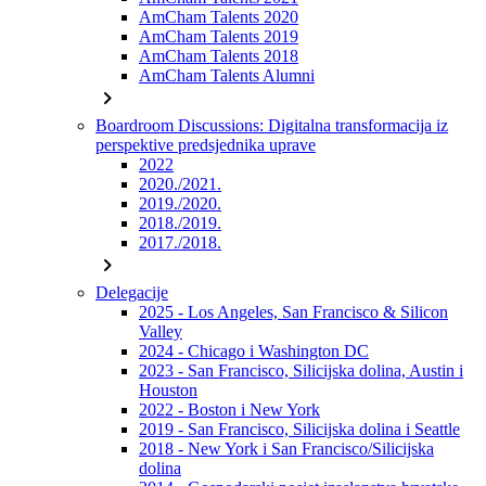
AmCham Talents 2020
AmCham Talents 2019
AmCham Talents 2018
AmCham Talents Alumni
chevron_right
Boardroom Discussions: Digitalna transformacija iz
perspektive predsjednika uprave
2022
2020./2021.
2019./2020.
2018./2019.
2017./2018.
chevron_right
Delegacije
2025 - Los Angeles, San Francisco & Silicon
Valley
2024 - Chicago i Washington DC
2023 - San Francisco, Silicijska dolina, Austin i
Houston
2022 - Boston i New York
2019 - San Francisco, Silicijska dolina i Seattle
2018 - New York i San Francisco/Silicijska
dolina