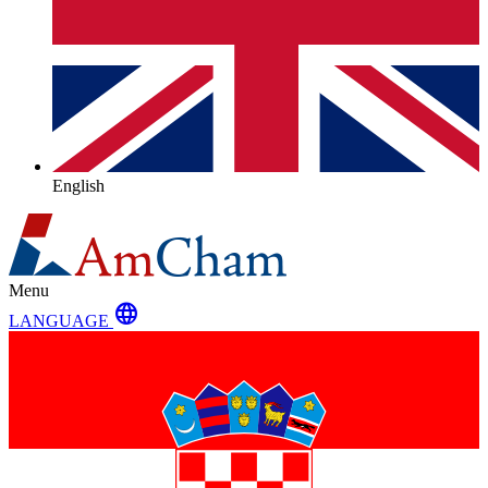
English
Menu
language
LANGUAGE