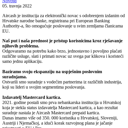
Novosti
05. travnja 2022
Aircash je institucija za elektronički novac s odobrenjem izdanim od
Hrvatske narodne banke, registrirana pri European Banking
Authority-a, što omogućuje poslovanje u svim zemljama članicama
EU.
Naš put i naša prednost je pristup korisnicima kroz rješavanje
njihovih problema.
Odgovaramo na potrebu kako brzo, jednostavno i povoljno plaćati
različite usluge, slati i primati novac uz svega par klikova i koristeći
samo jednu aplikaciju.
Baziramo svoju ekspanziju na uspješnim poslovnim
suradnjama.
Ostvarili smo suradnje s vodećim partnerima iz različitih industrija,
koji su lideri u svojim segmentima poslovanja.
Izdavatelj Mastercard kartica.
2021. godine postali smo prva nebankarska institucija u Hrvatskoj
koja je stekla status izdavatelja Mastercard kartica, a kao rezultat
suradnje nastala je Aircash Mastercard prepaid kartica.
Danas imamo više od 350. 000 korisnika u Hrvatskoj, Sloveniji,
Austriji i Njemačkoj, a idući korak razvojnog plana je jačanje