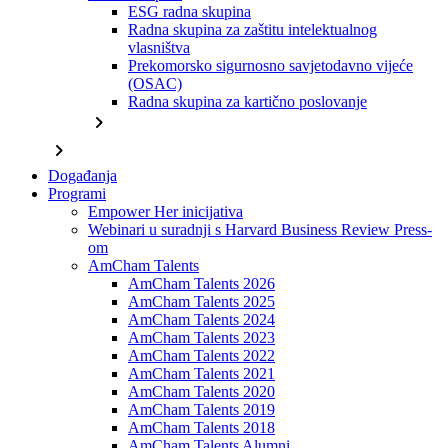
ESG radna skupina
Radna skupina za zaštitu intelektualnog
vlasništva
Prekomorsko sigurnosno savjetodavno vijeće
(OSAC)
Radna skupina za kartično poslovanje
chevron_right
chevron_right
Događanja
Programi
Empower Her inicijativa
Webinari u suradnji s Harvard Business Review Press-
om
AmCham Talents
AmCham Talents 2026
AmCham Talents 2025
AmCham Talents 2024
AmCham Talents 2023
AmCham Talents 2022
AmCham Talents 2021
AmCham Talents 2020
AmCham Talents 2019
AmCham Talents 2018
AmCham Talents Alumni