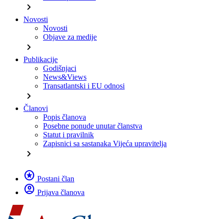
chevron_right
Novosti
Novosti
Objave za medije
chevron_right
Publikacije
Godišnjaci
News&Views
Transatlantski i EU odnosi
chevron_right
Članovi
Popis članova
Posebne ponude unutar članstva
Statut i pravilnik
Zapisnici sa sastanaka Vijeća upravitelja
chevron_right
stars
Postani član
account_circle
Prijava članova