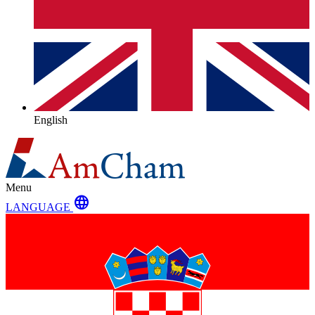
English
Menu
language
LANGUAGE