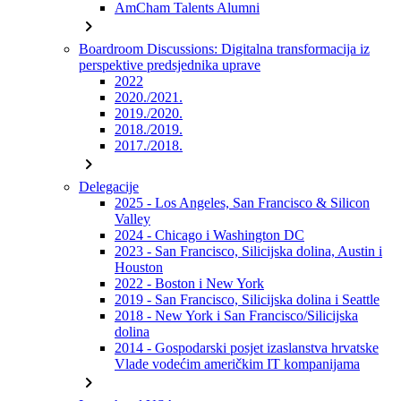
AmCham Talents Alumni
chevron_right
Boardroom Discussions: Digitalna transformacija iz
perspektive predsjednika uprave
2022
2020./2021.
2019./2020.
2018./2019.
2017./2018.
chevron_right
Delegacije
2025 - Los Angeles, San Francisco & Silicon
Valley
2024 - Chicago i Washington DC
2023 - San Francisco, Silicijska dolina, Austin i
Houston
2022 - Boston i New York
2019 - San Francisco, Silicijska dolina i Seattle
2018 - New York i San Francisco/Silicijska
dolina
2014 - Gospodarski posjet izaslanstva hrvatske
Vlade vodećim američkim IT kompanijama
chevron_right