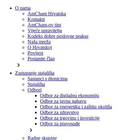
O nama
AmCham Hrvatska
Kontakti
AmCham-ov tim
Vijeće upravitelja
Kodeks dobre poslovne prakse
Naša mreža
O Hrvatskoj
Povijest
Postanite član
chevron_right
Zastupanje stajališta
Sastanci s dionicima
Stajališta
Odbori
Odbor za digitalnu ekonomiju
Odbor za javnu nabavu
Odbor za energetiku i zaštitu okoliša
Odbor za zdravstvo
Odbor za trgovinu i investicije
Odbor za pravosuđe
chevron_right
Radne skupine