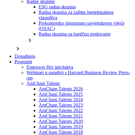
Radne skupine
ESG radna skupina
Radna skupina za zaštitu intelektualnog
vlasništva
Prekomorsko sigurnosno savjetodavno vijeće
(OSAC)
Radna skupina za kartično poslovanje
chevron_right
chevron_right
Događanja
Programi
Empower Her inicijativa
Webinari u suradnji s Harvard Business Review Press-
om
AmCham Talents
AmCham Talents 2026
AmCham Talents 2025
AmCham Talents 2024
AmCham Talents 2023
AmCham Talents 2022
AmCham Talents 2021
AmCham Talents 2020
AmCham Talents 2019
AmCham Talents 2018