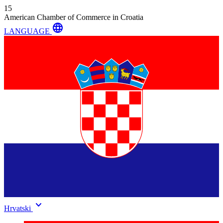
15
American Chamber of Commerce in Croatia
language
LANGUAGE
keyboard_arrow_down
Hrvatski