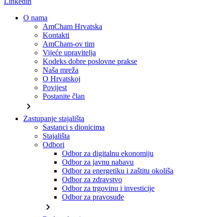
Linkedin
O nama
AmCham Hrvatska
Kontakti
AmCham-ov tim
Vijeće upravitelja
Kodeks dobre poslovne prakse
Naša mreža
O Hrvatskoj
Povijest
Postanite član
chevron_right
Zastupanje stajališta
Sastanci s dionicima
Stajališta
Odbori
Odbor za digitalnu ekonomiju
Odbor za javnu nabavu
Odbor za energetiku i zaštitu okoliša
Odbor za zdravstvo
Odbor za trgovinu i investicije
Odbor za pravosuđe
chevron_right