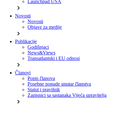
Launchpad USA
chevron_right
Novosti
Novosti
Objave za medije
chevron_right
Publikacije
Godišnjaci
News&Views
Transatlantski i EU odnosi
chevron_right
Članovi
Popis članova
Posebne ponude unutar članstva
Statut i pravilnik
Zapisnici sa sastanaka Vijeća upravitelja
chevron_right