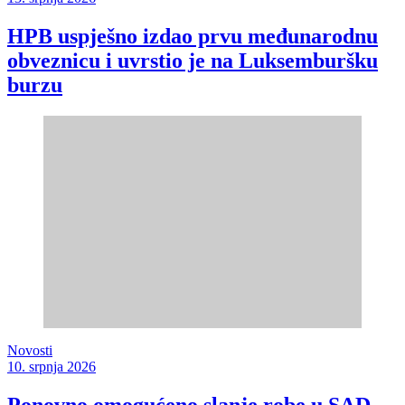
HPB uspješno izdao prvu međunarodnu
obveznicu i uvrstio je na Luksemburšku
burzu
Novosti
10. srpnja 2026
Ponovno omogućeno slanje robe u SAD