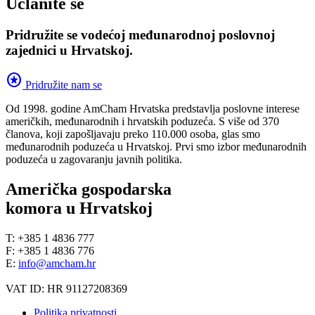
Učlanite se
Pridružite se vodećoj međunarodnoj poslovnoj
zajednici u Hrvatskoj.
stars
Pridružite nam se
Od 1998. godine AmCham Hrvatska predstavlja poslovne interese
američkih, međunarodnih i hrvatskih poduzeća. S više od 370
članova, koji zapošljavaju preko 110.000 osoba, glas smo
međunarodnih poduzeća u Hrvatskoj. Prvi smo izbor međunarodnih
poduzeća u zagovaranju javnih politika.
Američka gospodarska
komora u Hrvatskoj
T: +385 1 4836 777
F: +385 1 4836 776
E:
info@amcham.hr
VAT ID: HR 91127208369
Politika privatnosti