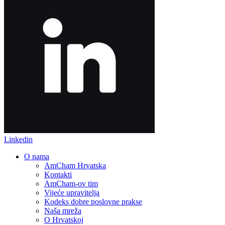
Linkedin
O nama
AmCham Hrvatska
Kontakti
AmCham-ov tim
Vijeće upravitelja
Kodeks dobre poslovne prakse
Naša mreža
O Hrvatskoj