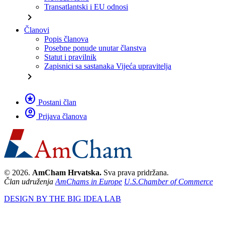
Transatlantski i EU odnosi
chevron_right
Članovi
Popis članova
Posebne ponude unutar članstva
Statut i pravilnik
Zapisnici sa sastanaka Vijeća upravitelja
chevron_right
stars
Postani član
account_circle
Prijava članova
© 2026.
AmCham Hrvatska.
Sva prava pridržana.
Član udruženja
AmChams in Europe
U.S.Chamber of Commerce
DESIGN BY THE BIG IDEA LAB