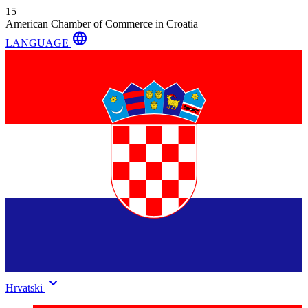
15
American Chamber of Commerce in Croatia
language
LANGUAGE
keyboard_arrow_down
Hrvatski