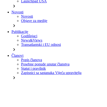
Launchpad USA
chevron_right
Novosti
Novosti
Objave za medije
chevron_right
Publikacije
Godišnjaci
News&Views
Transatlantski i EU odnosi
chevron_right
Članovi
Popis članova
Posebne ponude unutar članstva
Statut i pravilnik
Zapisnici sa sastanaka Vijeća upravitelja
chevron_right