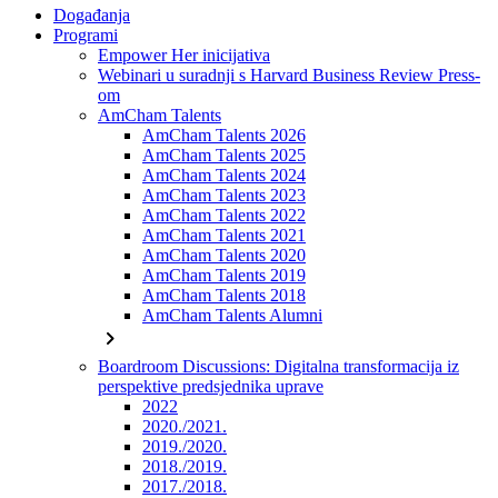
Događanja
Programi
Empower Her inicijativa
Webinari u suradnji s Harvard Business Review Press-
om
AmCham Talents
AmCham Talents 2026
AmCham Talents 2025
AmCham Talents 2024
AmCham Talents 2023
AmCham Talents 2022
AmCham Talents 2021
AmCham Talents 2020
AmCham Talents 2019
AmCham Talents 2018
AmCham Talents Alumni
chevron_right
Boardroom Discussions: Digitalna transformacija iz
perspektive predsjednika uprave
2022
2020./2021.
2019./2020.
2018./2019.
2017./2018.