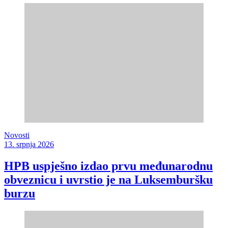
Novosti
13. srpnja 2026
HPB uspješno izdao prvu međunarodnu
obveznicu i uvrstio je na Luksemburšku
burzu