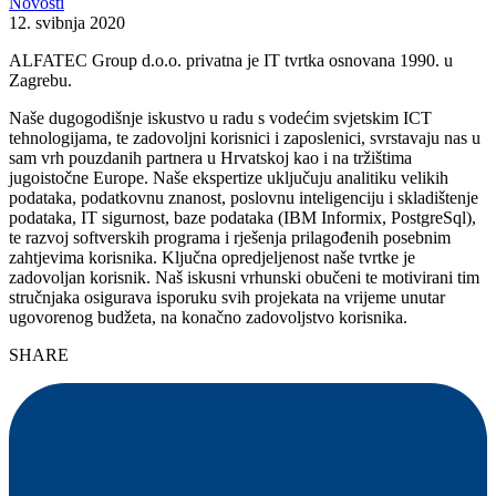
Novosti
12. svibnja 2020
ALFATEC Group d.o.o. privatna je IT tvrtka osnovana 1990. u
Zagrebu.
Naše dugogodišnje iskustvo u radu s vodećim svjetskim ICT
tehnologijama, te zadovoljni korisnici i zaposlenici, svrstavaju nas u
sam vrh pouzdanih partnera u Hrvatskoj kao i na tržištima
jugoistočne Europe. Naše ekspertize uključuju analitiku velikih
podataka, podatkovnu znanost, poslovnu inteligenciju i skladištenje
podataka, IT sigurnost, baze podataka (IBM Informix, PostgreSql),
te razvoj softverskih programa i rješenja prilagođenih posebnim
zahtjevima korisnika. Ključna opredjeljenost naše tvrtke je
zadovoljan korisnik. Naš iskusni vrhunski obučeni te motivirani tim
stručnjaka osigurava isporuku svih projekata na vrijeme unutar
ugovorenog budžeta, na konačno zadovoljstvo korisnika.
SHARE