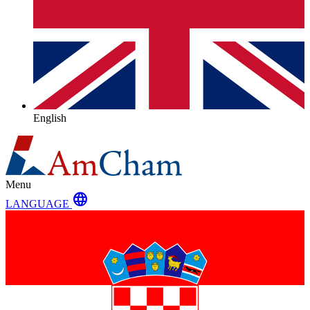
English
Menu
language
LANGUAGE