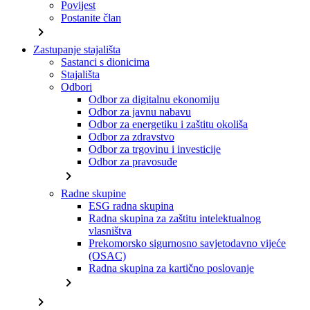
Povijest
Postanite član
chevron_right
Zastupanje stajališta
Sastanci s dionicima
Stajališta
Odbori
Odbor za digitalnu ekonomiju
Odbor za javnu nabavu
Odbor za energetiku i zaštitu okoliša
Odbor za zdravstvo
Odbor za trgovinu i investicije
Odbor za pravosuđe
chevron_right
Radne skupine
ESG radna skupina
Radna skupina za zaštitu intelektualnog
vlasništva
Prekomorsko sigurnosno savjetodavno vijeće
(OSAC)
Radna skupina za kartično poslovanje
chevron_right
chevron_right