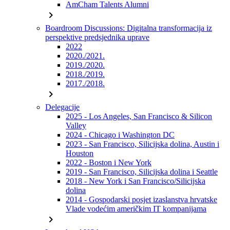
AmCham Talents Alumni
chevron_right
Boardroom Discussions: Digitalna transformacija iz
perspektive predsjednika uprave
2022
2020./2021.
2019./2020.
2018./2019.
2017./2018.
chevron_right
Delegacije
2025 - Los Angeles, San Francisco & Silicon
Valley
2024 - Chicago i Washington DC
2023 - San Francisco, Silicijska dolina, Austin i
Houston
2022 - Boston i New York
2019 - San Francisco, Silicijska dolina i Seattle
2018 - New York i San Francisco/Silicijska
dolina
2014 - Gospodarski posjet izaslanstva hrvatske
Vlade vodećim američkim IT kompanijama
chevron_right