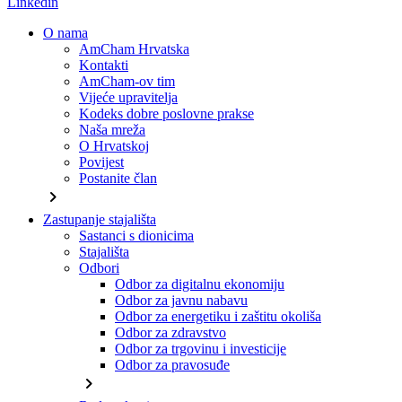
Linkedin
O nama
AmCham Hrvatska
Kontakti
AmCham-ov tim
Vijeće upravitelja
Kodeks dobre poslovne prakse
Naša mreža
O Hrvatskoj
Povijest
Postanite član
chevron_right
Zastupanje stajališta
Sastanci s dionicima
Stajališta
Odbori
Odbor za digitalnu ekonomiju
Odbor za javnu nabavu
Odbor za energetiku i zaštitu okoliša
Odbor za zdravstvo
Odbor za trgovinu i investicije
Odbor za pravosuđe
chevron_right