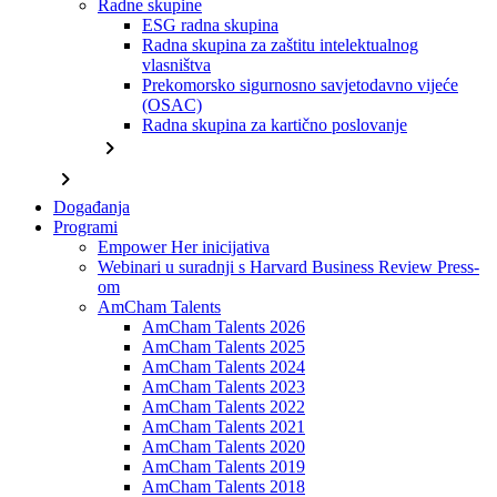
Radne skupine
ESG radna skupina
Radna skupina za zaštitu intelektualnog
vlasništva
Prekomorsko sigurnosno savjetodavno vijeće
(OSAC)
Radna skupina za kartično poslovanje
chevron_right
chevron_right
Događanja
Programi
Empower Her inicijativa
Webinari u suradnji s Harvard Business Review Press-
om
AmCham Talents
AmCham Talents 2026
AmCham Talents 2025
AmCham Talents 2024
AmCham Talents 2023
AmCham Talents 2022
AmCham Talents 2021
AmCham Talents 2020
AmCham Talents 2019
AmCham Talents 2018