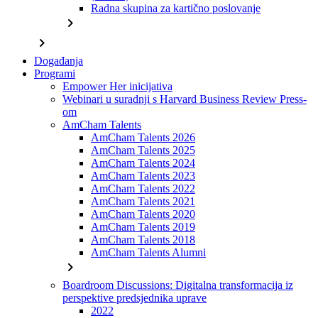
Radna skupina za kartično poslovanje
chevron_right
chevron_right
Događanja
Programi
Empower Her inicijativa
Webinari u suradnji s Harvard Business Review Press-
om
AmCham Talents
AmCham Talents 2026
AmCham Talents 2025
AmCham Talents 2024
AmCham Talents 2023
AmCham Talents 2022
AmCham Talents 2021
AmCham Talents 2020
AmCham Talents 2019
AmCham Talents 2018
AmCham Talents Alumni
chevron_right
Boardroom Discussions: Digitalna transformacija iz
perspektive predsjednika uprave
2022