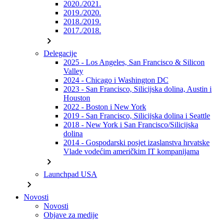
2020./2021.
2019./2020.
2018./2019.
2017./2018.
chevron_right
Delegacije
2025 - Los Angeles, San Francisco & Silicon
Valley
2024 - Chicago i Washington DC
2023 - San Francisco, Silicijska dolina, Austin i
Houston
2022 - Boston i New York
2019 - San Francisco, Silicijska dolina i Seattle
2018 - New York i San Francisco/Silicijska
dolina
2014 - Gospodarski posjet izaslanstva hrvatske
Vlade vodećim američkim IT kompanijama
chevron_right
Launchpad USA
chevron_right
Novosti
Novosti
Objave za medije