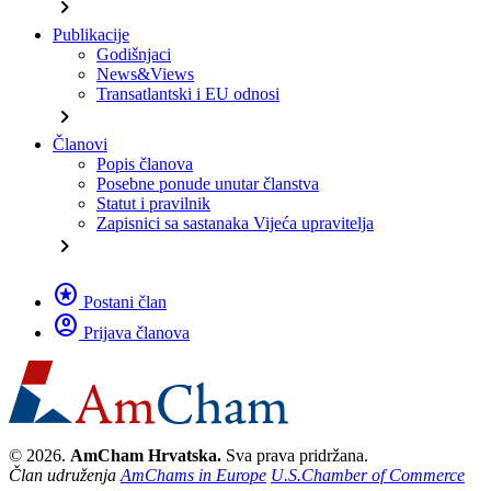
chevron_right
Publikacije
Godišnjaci
News&Views
Transatlantski i EU odnosi
chevron_right
Članovi
Popis članova
Posebne ponude unutar članstva
Statut i pravilnik
Zapisnici sa sastanaka Vijeća upravitelja
chevron_right
stars
Postani član
account_circle
Prijava članova
© 2026.
AmCham Hrvatska.
Sva prava pridržana.
Član udruženja
AmChams in Europe
U.S.Chamber of Commerce