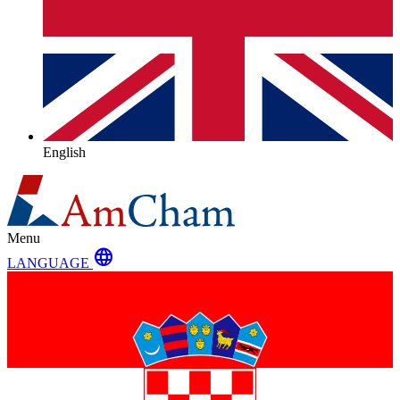
English
Menu
language
LANGUAGE