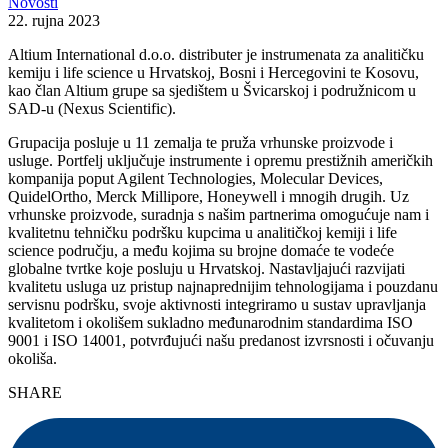
Novosti
22. rujna 2023
Altium International d.o.o. distributer je instrumenata za analitičku
kemiju i life science u Hrvatskoj, Bosni i Hercegovini te Kosovu,
kao član Altium grupe sa sjedištem u Švicarskoj i podružnicom u
SAD-u (Nexus Scientific).
Grupacija posluje u 11 zemalja te pruža vrhunske proizvode i
usluge. Portfelj uključuje instrumente i opremu prestižnih američkih
kompanija poput Agilent Technologies, Molecular Devices,
QuidelOrtho, Merck Millipore, Honeywell i mnogih drugih. Uz
vrhunske proizvode, suradnja s našim partnerima omogućuje nam i
kvalitetnu tehničku podršku kupcima u analitičkoj kemiji i life
science području, a među kojima su brojne domaće te vodeće
globalne tvrtke koje posluju u Hrvatskoj. Nastavljajući razvijati
kvalitetu usluga uz pristup najnaprednijim tehnologijama i pouzdanu
servisnu podršku, svoje aktivnosti integriramo u sustav upravljanja
kvalitetom i okolišem sukladno međunarodnim standardima ISO
9001 i ISO 14001, potvrđujući našu predanost izvrsnosti i očuvanju
okoliša.
SHARE