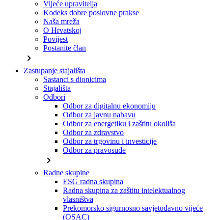
Vijeće upravitelja
Kodeks dobre poslovne prakse
Naša mreža
O Hrvatskoj
Povijest
Postanite član
chevron_right
Zastupanje stajališta
Sastanci s dionicima
Stajališta
Odbori
Odbor za digitalnu ekonomiju
Odbor za javnu nabavu
Odbor za energetiku i zaštitu okoliša
Odbor za zdravstvo
Odbor za trgovinu i investicije
Odbor za pravosuđe
chevron_right
Radne skupine
ESG radna skupina
Radna skupina za zaštitu intelektualnog
vlasništva
Prekomorsko sigurnosno savjetodavno vijeće
(OSAC)