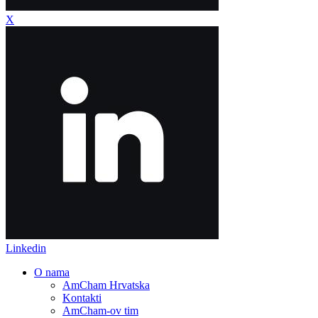
X
Linkedin
O nama
AmCham Hrvatska
Kontakti
AmCham-ov tim