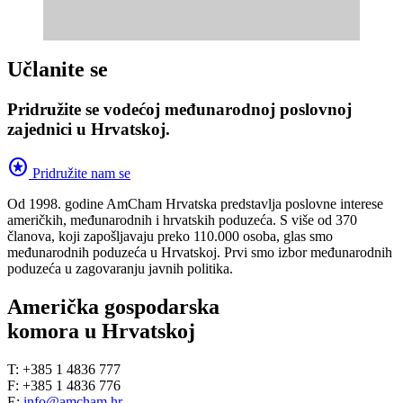
Učlanite se
Pridružite se vodećoj međunarodnoj poslovnoj
zajednici u Hrvatskoj.
stars
Pridružite nam se
Od 1998. godine AmCham Hrvatska predstavlja poslovne interese
američkih, međunarodnih i hrvatskih poduzeća. S više od 370
članova, koji zapošljavaju preko 110.000 osoba, glas smo
međunarodnih poduzeća u Hrvatskoj. Prvi smo izbor međunarodnih
poduzeća u zagovaranju javnih politika.
Američka gospodarska
komora u Hrvatskoj
T: +385 1 4836 777
F: +385 1 4836 776
E:
info@amcham.hr