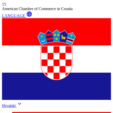
15
American Chamber of Commerce in Croatia
language
LANGUAGE
keyboard_arrow_down
Hrvatski