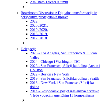
AmCham Talents Alumni
chevron_right
Boardroom Discussions: Digitalna transformacija iz
perspektive predsjednika uprave
2022
2020./2021.
2019./2020.
2018./2019.
2017./2018.
chevron_right
Delegacije
2025 - Los Angeles, San Francisco & Silicon
Valley
2024 - Chicago i Washington DC
2023 - San Francisco, Silicijska dolina, Austin i
Houston
2022 - Boston i New York
2019 - San Francisco, Silicijska dolina i Seattle
2018 - New York i San Francisco/Silicijska
dolina
2014 - Gospodarski posjet izaslanstva hrvatske
Vlade vodećim američkim IT kompanijama
chevron_right