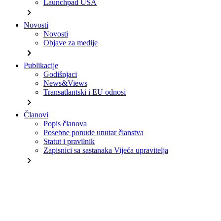
Launchpad USA
chevron_right
Novosti
Novosti
Objave za medije
chevron_right
Publikacije
Godišnjaci
News&Views
Transatlantski i EU odnosi
chevron_right
Članovi
Popis članova
Posebne ponude unutar članstva
Statut i pravilnik
Zapisnici sa sastanaka Vijeća upravitelja
chevron_right