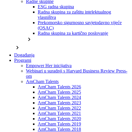
Radne skupine
ESG radna skupina
Radna skupina za zaštitu intelektualnog
vlasništva
Prekomorsko sigurnosno savjetodavno vijeće
(OSAC)
Radna skupina za kartično poslovanje
chevron_right
chevron_right
Događanja
Programi
Empower Her inicijativa
Webinari u suradnji s Harvard Business Review Press-
om
AmCham Talents
AmCham Talents 2026
AmCham Talents 2025
AmCham Talents 2024
AmCham Talents 2023
AmCham Talents 2022
AmCham Talents 2021
AmCham Talents 2020
AmCham Talents 2019
AmCham Talents 2018