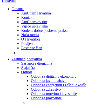
Linkedin
O nama
AmCham Hrvatska
Kontakti
AmCham-ov tim
Vijeće upravitelja
Kodeks dobre poslovne prakse
Naša mreža
O Hrvatskoj
Povijest
Postanite član
chevron_right
Zastupanje stajališta
Sastanci s dionicima
Stajališta
Odbori
Odbor za digitalnu ekonomiju
Odbor za javnu nabavu
Odbor za energetiku i zaštitu okoliša
Odbor za zdravstvo
Odbor za trgovinu i investicije
Odbor za pravosuđe
chevron_right