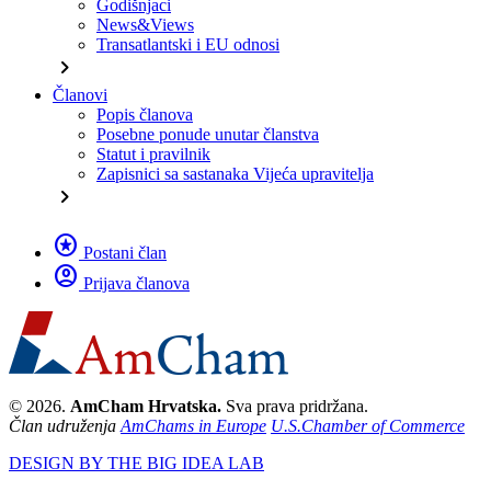
Godišnjaci
News&Views
Transatlantski i EU odnosi
chevron_right
Članovi
Popis članova
Posebne ponude unutar članstva
Statut i pravilnik
Zapisnici sa sastanaka Vijeća upravitelja
chevron_right
stars
Postani član
account_circle
Prijava članova
© 2026.
AmCham Hrvatska.
Sva prava pridržana.
Član udruženja
AmChams in Europe
U.S.Chamber of Commerce
DESIGN BY THE BIG IDEA LAB