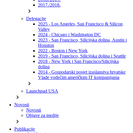
2017./2018.
chevron_right
Delegacije
2025 - Los Angeles, San Francisco & Silicon
Valley
2024 - Chicago i Washington DC
2023 - San Francisco, Silicijska dolina, Austin i
Houston
2022 - Boston i New York
2019 - San Francisco, Silicijska dolina i Seattle
2018 - New York i San Francisco/Silicijska
dolina
2014 - Gospodarski posjet izaslanstva hrvatske
Vlade vodećim američkim IT kompanijama
chevron_right
Launchpad USA
chevron_right
Novosti
Novosti
Objave za medije
chevron_right
Publikacije