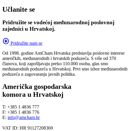
Učlanite se
Pridružite se vodećoj međunarodnoj poslovnoj
zajednici u Hrvatskoj.
stars
Pridružite nam se
Od 1998. godine AmCham Hrvatska predstavlja poslovne interese
američkih, međunarodnih i hrvatskih poduzeća. S više od 370
članova, koji zapošljavaju preko 110.000 osoba, glas smo
međunarodnih poduzeća u Hrvatskoj. Prvi smo izbor međunarodnih
poduzeća u zagovaranju javnih politika.
Američka gospodarska
komora u Hrvatskoj
T: +385 1 4836 777
F: +385 1 4836 776
E:
info@amcham.hr
VAT ID: HR 91127208369