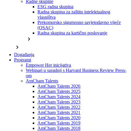
Radne skupine
ESG radna skupina
Radna skupina za zaštitu intelektualnog
vlasništva
Prekomorsko sigurnosno savjetodavno vijeće
(OSAC)
Radna skupina za kartično poslovanje
chevron_right
chevron_right
Događanja
Programi
Empower Her inicijativa
Webinari u suradnji s Harvard Business Review Press-
om
AmCham Talents
AmCham Talents 2026
AmCham Talents 2025
AmCham Talents 2024
AmCham Talents 2023
AmCham Talents 2022
AmCham Talents 2021
AmCham Talents 2020
AmCham Talents 2019
AmCham Talents 2018