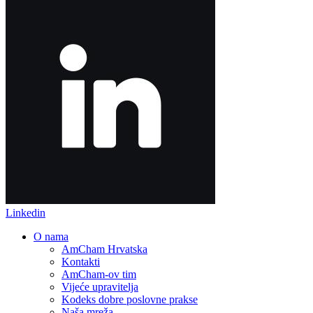
Linkedin
O nama
AmCham Hrvatska
Kontakti
AmCham-ov tim
Vijeće upravitelja
Kodeks dobre poslovne prakse
Naša mreža