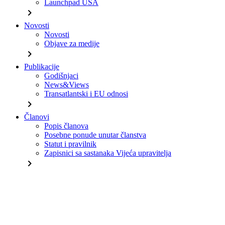
Launchpad USA
chevron_right
Novosti
Novosti
Objave za medije
chevron_right
Publikacije
Godišnjaci
News&Views
Transatlantski i EU odnosi
chevron_right
Članovi
Popis članova
Posebne ponude unutar članstva
Statut i pravilnik
Zapisnici sa sastanaka Vijeća upravitelja
chevron_right