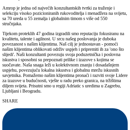
Amrop je jedna od najvećih konzultantskih tvrtki za traženje i
selekciju visoko pozicioniranih rukovoditelja i menadžera na svijetu,
sa 70 ureda u 55 zemalja i globalnim timom s više od 550
stručnjaka.
Tijekom proteklih 47 godina izgradili smo reputaciju fokusiranu na
kvalitetu, talente i agilnost. U srcu našeg poslovanja je duboka
povezanost s našim klijentima. Naš cilj je jednostavan - pomoći
našim klijentima oblikovati održiv uspjeh i pripremiti ih za 'ono što
slijedi'. Naši konzultanti povezuju svoja poduzetnička i poslovna
iskustva i sposobni su prepoznati prilike i izazove s kojima se
suočavate. Naša snaga leži u kolektivnom znanju i dosadašnjem
uspjehu, povezujuću lokalna iskustva i globalnu mrežu iskusnih
savjetnika. Pomažemo našim klijentima pronaći i razviti svoje Lidere
za izazove u budućnosti, vješte u radu preko granica, na tržištima
diljem svijeta. Prisutni smo u regiji Adriatic s uredima u Zagrebu,
Ljubljani i Beogradu.
SHARE