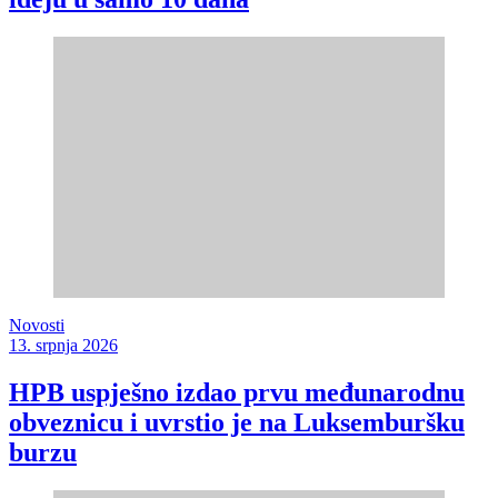
Novosti
13. srpnja 2026
HPB uspješno izdao prvu međunarodnu
obveznicu i uvrstio je na Luksemburšku
burzu