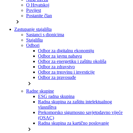
O Hrvatskoj
Povijest
Postanite član
chevron_right
Zastupanje stajališta
Sastanci s dionicima
Stajališta
Odbori
Odbor za digitalnu ekonomiju
Odbor za javnu nabavu
Odbor za energetiku i zaštitu okoliša
Odbor za zdravstvo
Odbor za trgovinu i investicije
Odbor za pravosuđe
chevron_right
Radne skupine
ESG radna skupina
Radna skupina za zaštitu intelektualnog
vlasništva
Prekomorsko sigurnosno savjetodavno vijeće
(OSAC)
Radna skupina za kartično poslovanje
chevron_right