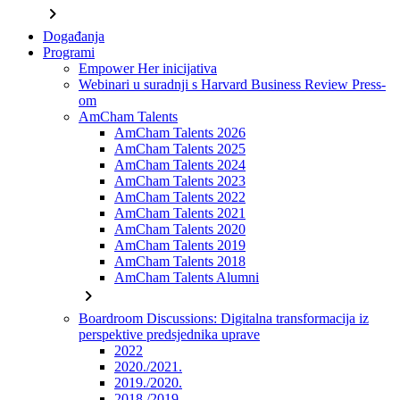
chevron_right
Događanja
Programi
Empower Her inicijativa
Webinari u suradnji s Harvard Business Review Press-
om
AmCham Talents
AmCham Talents 2026
AmCham Talents 2025
AmCham Talents 2024
AmCham Talents 2023
AmCham Talents 2022
AmCham Talents 2021
AmCham Talents 2020
AmCham Talents 2019
AmCham Talents 2018
AmCham Talents Alumni
chevron_right
Boardroom Discussions: Digitalna transformacija iz
perspektive predsjednika uprave
2022
2020./2021.
2019./2020.
2018./2019.