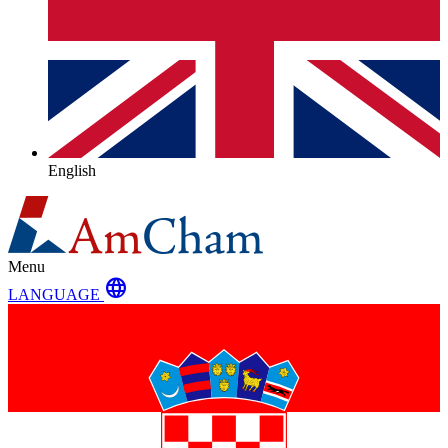
English
Menu
language
LANGUAGE