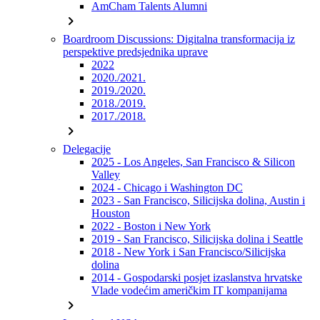
AmCham Talents Alumni
chevron_right
Boardroom Discussions: Digitalna transformacija iz
perspektive predsjednika uprave
2022
2020./2021.
2019./2020.
2018./2019.
2017./2018.
chevron_right
Delegacije
2025 - Los Angeles, San Francisco & Silicon
Valley
2024 - Chicago i Washington DC
2023 - San Francisco, Silicijska dolina, Austin i
Houston
2022 - Boston i New York
2019 - San Francisco, Silicijska dolina i Seattle
2018 - New York i San Francisco/Silicijska
dolina
2014 - Gospodarski posjet izaslanstva hrvatske
Vlade vodećim američkim IT kompanijama
chevron_right