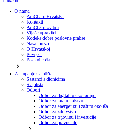
Linkedin
O nama
AmCham Hrvatska
Kontakti
AmCham-ov tim
Vijeće upravitelja
Kodeks dobre poslovne prakse
Naša mreža
O Hrvatskoj
Povijest
Postanite član
chevron_right
Zastupanje stajališta
Sastanci s dionicima
Stajališta
Odbori
Odbor za digitalnu ekonomiju
Odbor za javnu nabavu
Odbor za energetiku i zaštitu okoliša
Odbor za zdravstvo
Odbor za trgovinu i investicije
Odbor za pravosuđe
chevron_right