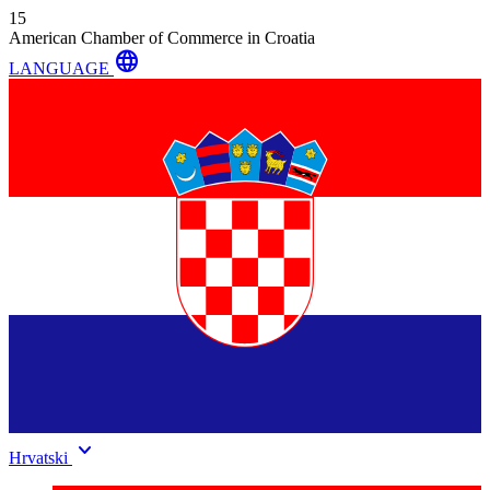
15
American Chamber of Commerce in Croatia
language
LANGUAGE
keyboard_arrow_down
Hrvatski