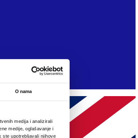
O nama
enih medija i analizirali
ene medije, oglašavanje i
k ste upotrebljavali njihove