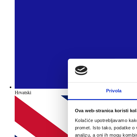
Privola
Hrvatski
Ova web-stranica koristi kol
Kolačiće upotrebljavamo kako 
promet. Isto tako, podatke o 
analizu, a oni ih mogu kombini