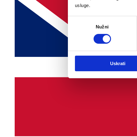
usluge.
Odabir
Nužni
pristanka
Uskrati