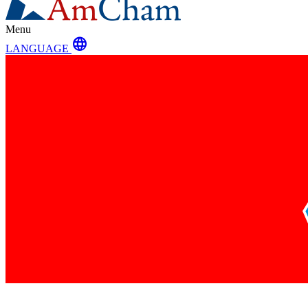
Menu
language
LANGUAGE