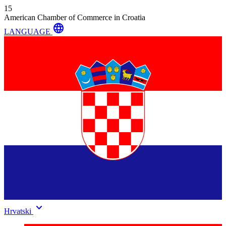
15
American Chamber of Commerce in Croatia
language
LANGUAGE
keyboard_arrow_down
Hrvatski