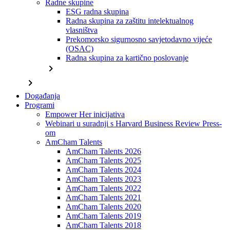
Radne skupine
ESG radna skupina
Radna skupina za zaštitu intelektualnog
vlasništva
Prekomorsko sigurnosno savjetodavno vijeće
(OSAC)
Radna skupina za kartično poslovanje
chevron_right
chevron_right
Događanja
Programi
Empower Her inicijativa
Webinari u suradnji s Harvard Business Review Press-
om
AmCham Talents
AmCham Talents 2026
AmCham Talents 2025
AmCham Talents 2024
AmCham Talents 2023
AmCham Talents 2022
AmCham Talents 2021
AmCham Talents 2020
AmCham Talents 2019
AmCham Talents 2018