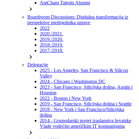
AmCham Talents Alumni
chevron_right
Boardroom Discussions: Digitalna transformacija iz
perspektive predsjednika uprave
2022
2020./2021.
2019./2020.
2018./2019.
2017./2018.
chevron_right
Delegacije
2025 - Los Angeles, San Francisco & Silicon
Valley
2024 - Chicago i Washington DC
2023 - San Francisco, Silicijska dolina, Austin i
Houston
2022 - Boston i New York
2019 - San Francisco, Silicijska dolina i Seattle
2018 - New York i San Francisco/Silicijska
dolina
2014 - Gospodarski posjet izaslanstva hrvatske
Vlade vodećim američkim IT kompanijama
chevron_right