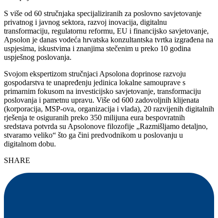
S više od 60 stručnjaka specijaliziranih za poslovno savjetovanje
privatnog i javnog sektora, razvoj inovacija, digitalnu
transformaciju, regulatornu reformu, EU i financijsko savjetovanje,
Apsolon je danas vodeća hrvatska konzultantska tvrtka izgrađena na
uspjesima, iskustvima i znanjima stečenim u preko 10 godina
uspješnog poslovanja.
Svojom ekspertizom stručnjaci Apsolona doprinose razvoju
gospodarstva te unapređenju jedinica lokalne samouprave s
primarnim fokusom na investicijsko savjetovanje, transformaciju
poslovanja i pametnu upravu. Više od 600 zadovoljnih klijenata
(korporacija, MSP-ova, organizacija i vlada), 20 razvijenih digitalnih
rješenja te osiguranih preko 350 milijuna eura bespovratnih
sredstava potvrda su Apsolonove filozofije „Razmišljamo detaljno,
stvaramo veliko“ što ga čini predvodnikom u poslovanju u
digitalnom dobu.
SHARE