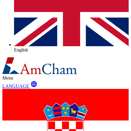
English
Menu
language
LANGUAGE