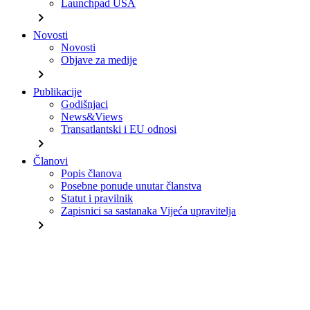
Launchpad USA
chevron_right
Novosti
Novosti
Objave za medije
chevron_right
Publikacije
Godišnjaci
News&Views
Transatlantski i EU odnosi
chevron_right
Članovi
Popis članova
Posebne ponude unutar članstva
Statut i pravilnik
Zapisnici sa sastanaka Vijeća upravitelja
chevron_right