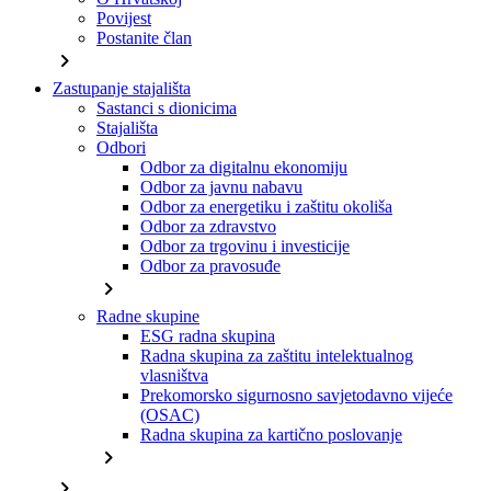
Povijest
Postanite član
chevron_right
Zastupanje stajališta
Sastanci s dionicima
Stajališta
Odbori
Odbor za digitalnu ekonomiju
Odbor za javnu nabavu
Odbor za energetiku i zaštitu okoliša
Odbor za zdravstvo
Odbor za trgovinu i investicije
Odbor za pravosuđe
chevron_right
Radne skupine
ESG radna skupina
Radna skupina za zaštitu intelektualnog
vlasništva
Prekomorsko sigurnosno savjetodavno vijeće
(OSAC)
Radna skupina za kartično poslovanje
chevron_right
chevron_right