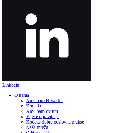
Linkedin
O nama
AmCham Hrvatska
Kontakti
AmCham-ov tim
Vijeće upravitelja
Kodeks dobre poslovne prakse
Naša mreža
O Hrvatskoj