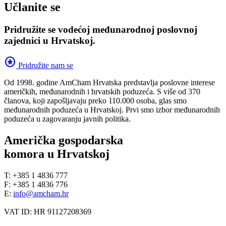
Učlanite se
Pridružite se vodećoj međunarodnoj poslovnoj
zajednici u Hrvatskoj.
stars
Pridružite nam se
Od 1998. godine AmCham Hrvatska predstavlja poslovne interese
američkih, međunarodnih i hrvatskih poduzeća. S više od 370
članova, koji zapošljavaju preko 110.000 osoba, glas smo
međunarodnih poduzeća u Hrvatskoj. Prvi smo izbor međunarodnih
poduzeća u zagovaranju javnih politika.
Američka gospodarska
komora u Hrvatskoj
T: +385 1 4836 777
F: +385 1 4836 776
E:
info@amcham.hr
VAT ID: HR 91127208369