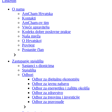
Linkedin
O nama
AmCham Hrvatska
Kontakti
AmCham-ov tim
Vijeće upravitelja
Kodeks dobre poslovne prakse
Naša mreža
O Hrvatskoj
Povijest
Postanite član
chevron_right
Zastupanje stajališta
Sastanci s dionicima
Stajališta
Odbori
Odbor za digitalnu ekonomiju
Odbor za javnu nabavu
Odbor za energetiku i zaštitu okoliša
Odbor za zdravstvo
Odbor za trgovinu i investicije
Odbor za pravosuđe
chevron_right