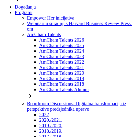
Događanja
Programi
Empower Her inicijativa
Webinari u suradnji s Harvard Business Review Press-
om
AmCham Talents
AmCham Talents 2026
AmCham Talents 2025
AmCham Talents 2024
AmCham Talents 2023
AmCham Talents 2022
AmCham Talents 2021
AmCham Talents 2020
AmCham Talents 2019
AmCham Talents 2018
AmCham Talents Alumni
chevron_right
Boardroom Discussions: Digitalna transformacija iz
perspektive predsjednika uprave
2022
2020./2021.
2019./2020.
2018./2019.
2017./2018.