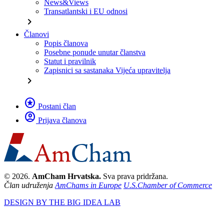
News&Views
Transatlantski i EU odnosi
chevron_right
Članovi
Popis članova
Posebne ponude unutar članstva
Statut i pravilnik
Zapisnici sa sastanaka Vijeća upravitelja
chevron_right
stars
Postani član
account_circle
Prijava članova
© 2026.
AmCham Hrvatska.
Sva prava pridržana.
Član udruženja
AmChams in Europe
U.S.Chamber of Commerce
DESIGN BY THE BIG IDEA LAB