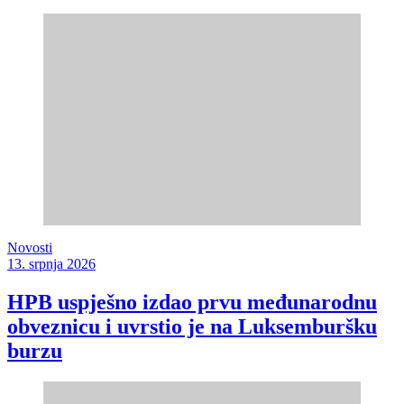
Novosti
13. srpnja 2026
HPB uspješno izdao prvu međunarodnu
obveznicu i uvrstio je na Luksemburšku
burzu