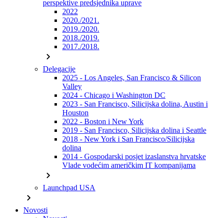
perspektive predsjednika uprave
2022
2020./2021.
2019./2020.
2018./2019.
2017./2018.
chevron_right
Delegacije
2025 - Los Angeles, San Francisco & Silicon
Valley
2024 - Chicago i Washington DC
2023 - San Francisco, Silicijska dolina, Austin i
Houston
2022 - Boston i New York
2019 - San Francisco, Silicijska dolina i Seattle
2018 - New York i San Francisco/Silicijska
dolina
2014 - Gospodarski posjet izaslanstva hrvatske
Vlade vodećim američkim IT kompanijama
chevron_right
Launchpad USA
chevron_right
Novosti