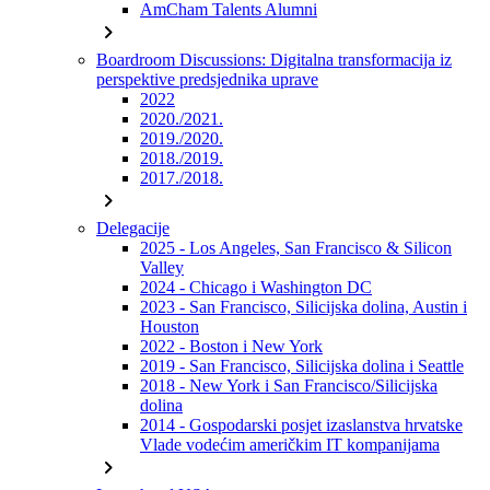
AmCham Talents Alumni
chevron_right
Boardroom Discussions: Digitalna transformacija iz
perspektive predsjednika uprave
2022
2020./2021.
2019./2020.
2018./2019.
2017./2018.
chevron_right
Delegacije
2025 - Los Angeles, San Francisco & Silicon
Valley
2024 - Chicago i Washington DC
2023 - San Francisco, Silicijska dolina, Austin i
Houston
2022 - Boston i New York
2019 - San Francisco, Silicijska dolina i Seattle
2018 - New York i San Francisco/Silicijska
dolina
2014 - Gospodarski posjet izaslanstva hrvatske
Vlade vodećim američkim IT kompanijama
chevron_right