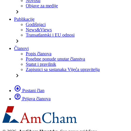
Novosti
Objave za medije
chevron_right
Publikacije
Godišnjaci
News&Views
Transatlantski i EU odnosi
chevron_right
Članovi
Popis članova
Posebne ponude unutar članstva
Statut i pravilnik
Zapisnici sa sastanaka Vijeća upravitelja
chevron_right
stars
Postani član
account_circle
Prijava članova