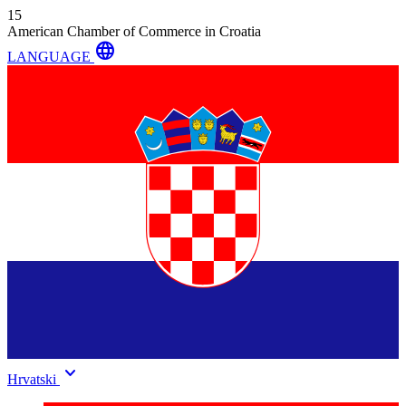
15
American Chamber of Commerce in Croatia
language
LANGUAGE
keyboard_arrow_down
Hrvatski