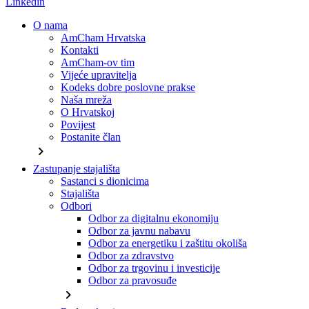
Linkedin
O nama
AmCham Hrvatska
Kontakti
AmCham-ov tim
Vijeće upravitelja
Kodeks dobre poslovne prakse
Naša mreža
O Hrvatskoj
Povijest
Postanite član
chevron_right
Zastupanje stajališta
Sastanci s dionicima
Stajališta
Odbori
Odbor za digitalnu ekonomiju
Odbor za javnu nabavu
Odbor za energetiku i zaštitu okoliša
Odbor za zdravstvo
Odbor za trgovinu i investicije
Odbor za pravosuđe
chevron_right