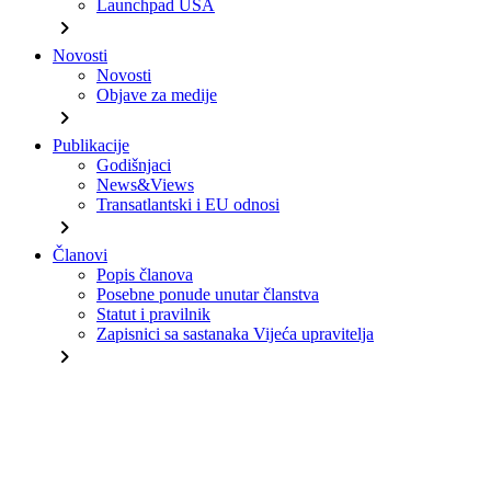
Launchpad USA
chevron_right
Novosti
Novosti
Objave za medije
chevron_right
Publikacije
Godišnjaci
News&Views
Transatlantski i EU odnosi
chevron_right
Članovi
Popis članova
Posebne ponude unutar članstva
Statut i pravilnik
Zapisnici sa sastanaka Vijeća upravitelja
chevron_right