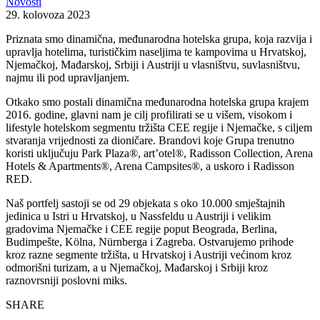
Novosti
29. kolovoza 2023
Priznata smo dinamična, međunarodna hotelska grupa, koja razvija i
upravlja hotelima, turističkim naseljima te kampovima u Hrvatskoj,
Njemačkoj, Mađarskoj, Srbiji i Austriji u vlasništvu, suvlasništvu,
najmu ili pod upravljanjem.
Otkako smo postali dinamična međunarodna hotelska grupa krajem
2016. godine, glavni nam je cilj profilirati se u višem, visokom i
lifestyle hotelskom segmentu tržišta CEE regije i Njemačke, s ciljem
stvaranja vrijednosti za dioničare. Brandovi koje Grupa trenutno
koristi uključuju Park Plaza®, art’otel®, Radisson Collection, Arena
Hotels & Apartments®, Arena Campsites®, a uskoro i Radisson
RED.
Naš portfelj sastoji se od 29 objekata s oko 10.000 smještajnih
jedinica u Istri u Hrvatskoj, u Nassfeldu u Austriji i velikim
gradovima Njemačke i CEE regije poput Beograda, Berlina,
Budimpešte, Kölna, Nürnberga i Zagreba. Ostvarujemo prihode
kroz razne segmente tržišta, u Hrvatskoj i Austriji većinom kroz
odmorišni turizam, a u Njemačkoj, Mađarskoj i Srbiji kroz
raznovrsniji poslovni miks.
SHARE