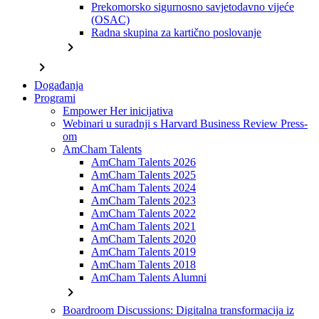
Prekomorsko sigurnosno savjetodavno vijeće
(OSAC)
Radna skupina za kartično poslovanje
chevron_right
chevron_right
Događanja
Programi
Empower Her inicijativa
Webinari u suradnji s Harvard Business Review Press-
om
AmCham Talents
AmCham Talents 2026
AmCham Talents 2025
AmCham Talents 2024
AmCham Talents 2023
AmCham Talents 2022
AmCham Talents 2021
AmCham Talents 2020
AmCham Talents 2019
AmCham Talents 2018
AmCham Talents Alumni
chevron_right
Boardroom Discussions: Digitalna transformacija iz