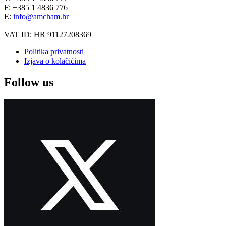
F: +385 1 4836 776
E:
info@amcham.hr
VAT ID: HR 91127208369
Politika privatnosti
Izjava o kolačićima
Follow us