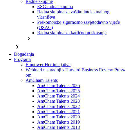
Radne skupine
ESG radna skupina
Radna skupina za zaštitu intelektualnog
vlasništva
Prekomorsko sigurnosno savjetodavno vijeće
(OSAC)
Radna skupina za kartično poslovanje
chevron_right
chevron_right
Događanja
Programi
Empower Her inicijativa
Webinari u suradnji s Harvard Business Review Press-
om
AmCham Talents
AmCham Talents 2026
AmCham Talents 2025
AmCham Talents 2024
AmCham Talents 2023
AmCham Talents 2022
AmCham Talents 2021
AmCham Talents 2020
AmCham Talents 2019
AmCham Talents 2018