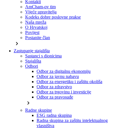
Kontakti
AmCham-ov tim
Vijeće upravitelja
Kodeks dobre poslovne prakse
Naša mreža
O Hrvatskoj
Povijest
Postanite član
chevron_right
Zastupanje stajališta
Sastanci s dionicima
Stajališta
Odbori
Odbor za digitalnu ekonomiju
Odbor za javnu nabavu
Odbor za energetiku i zaštitu okoliša
Odbor za zdravstvo
Odbor za trgovinu i investicije
Odbor za pravosuđe
chevron_right
Radne skupine
ESG radna skupina
Radna skupina za zaštitu intelektualnog
vlasništva