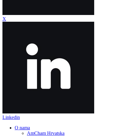
X
Linkedin
O nama
AmCham Hrvatska