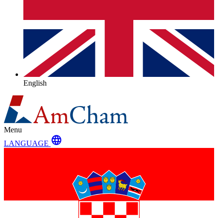
English
Menu
language
LANGUAGE