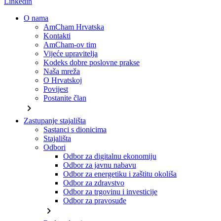
Linkedin
O nama
AmCham Hrvatska
Kontakti
AmCham-ov tim
Vijeće upravitelja
Kodeks dobre poslovne prakse
Naša mreža
O Hrvatskoj
Povijest
Postanite član
chevron_right
Zastupanje stajališta
Sastanci s dionicima
Stajališta
Odbori
Odbor za digitalnu ekonomiju
Odbor za javnu nabavu
Odbor za energetiku i zaštitu okoliša
Odbor za zdravstvo
Odbor za trgovinu i investicije
Odbor za pravosuđe
chevron_right