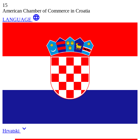
15
American Chamber of Commerce in Croatia
language
LANGUAGE
keyboard_arrow_down
Hrvatski