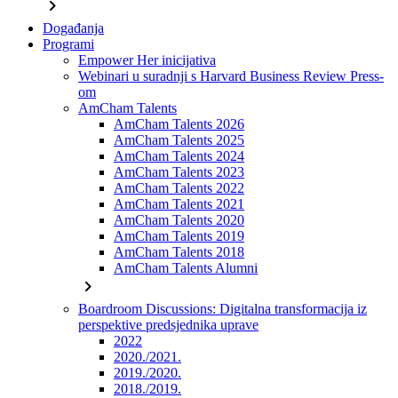
chevron_right
Događanja
Programi
Empower Her inicijativa
Webinari u suradnji s Harvard Business Review Press-
om
AmCham Talents
AmCham Talents 2026
AmCham Talents 2025
AmCham Talents 2024
AmCham Talents 2023
AmCham Talents 2022
AmCham Talents 2021
AmCham Talents 2020
AmCham Talents 2019
AmCham Talents 2018
AmCham Talents Alumni
chevron_right
Boardroom Discussions: Digitalna transformacija iz
perspektive predsjednika uprave
2022
2020./2021.
2019./2020.
2018./2019.