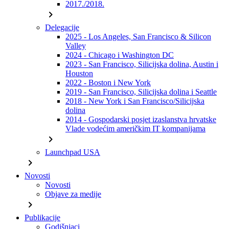
2017./2018.
chevron_right
Delegacije
2025 - Los Angeles, San Francisco & Silicon
Valley
2024 - Chicago i Washington DC
2023 - San Francisco, Silicijska dolina, Austin i
Houston
2022 - Boston i New York
2019 - San Francisco, Silicijska dolina i Seattle
2018 - New York i San Francisco/Silicijska
dolina
2014 - Gospodarski posjet izaslanstva hrvatske
Vlade vodećim američkim IT kompanijama
chevron_right
Launchpad USA
chevron_right
Novosti
Novosti
Objave za medije
chevron_right
Publikacije
Godišnjaci