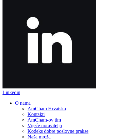
Linkedin
O nama
AmCham Hrvatska
Kontakti
AmCham-ov tim
Vijeće upravitelja
Kodeks dobre poslovne prakse
Naša mreža