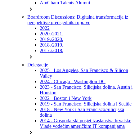
AmCham Talents Alumni
chevron_right
Boardroom Discussions: Digitalna transformacija iz
perspektive predsjednika uprave
2022
2020./2021.
2019./2020.
2018./2019.
2017./2018.
chevron_right
Delegacije
2025 - Los Angeles, San Francisco & Silicon
Valley
2024 - Chicago i Washington DC
2023 - San Francisco, Silicijska dolina, Austin i
Houston
2022 - Boston i New York
2019 - San Francisco, Silicijska dolina i Seattle
2018 - New York i San Francisco/Silicijska
dolina
2014 - Gospodarski posjet izaslanstva hrvatske
Vlade vodećim američkim IT kompanijama
chevron_right