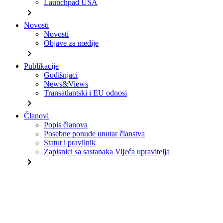
Launchpad USA
chevron_right
Novosti
Novosti
Objave za medije
chevron_right
Publikacije
Godišnjaci
News&Views
Transatlantski i EU odnosi
chevron_right
Članovi
Popis članova
Posebne ponude unutar članstva
Statut i pravilnik
Zapisnici sa sastanaka Vijeća upravitelja
chevron_right