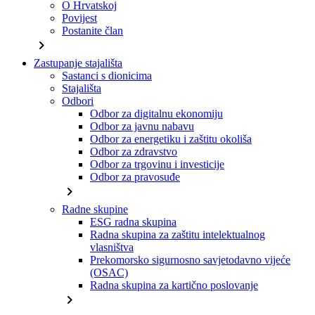
O Hrvatskoj
Povijest
Postanite član
chevron_right
Zastupanje stajališta
Sastanci s dionicima
Stajališta
Odbori
Odbor za digitalnu ekonomiju
Odbor za javnu nabavu
Odbor za energetiku i zaštitu okoliša
Odbor za zdravstvo
Odbor za trgovinu i investicije
Odbor za pravosuđe
chevron_right
Radne skupine
ESG radna skupina
Radna skupina za zaštitu intelektualnog
vlasništva
Prekomorsko sigurnosno savjetodavno vijeće
(OSAC)
Radna skupina za kartično poslovanje
chevron_right