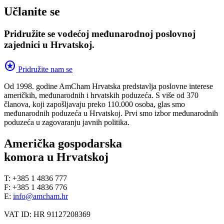
Učlanite se
Pridružite se vodećoj međunarodnoj poslovnoj
zajednici u Hrvatskoj.
stars
Pridružite nam se
Od 1998. godine AmCham Hrvatska predstavlja poslovne interese
američkih, međunarodnih i hrvatskih poduzeća. S više od 370
članova, koji zapošljavaju preko 110.000 osoba, glas smo
međunarodnih poduzeća u Hrvatskoj. Prvi smo izbor međunarodnih
poduzeća u zagovaranju javnih politika.
Američka gospodarska
komora u Hrvatskoj
T: +385 1 4836 777
F: +385 1 4836 776
E:
info@amcham.hr
VAT ID: HR 91127208369