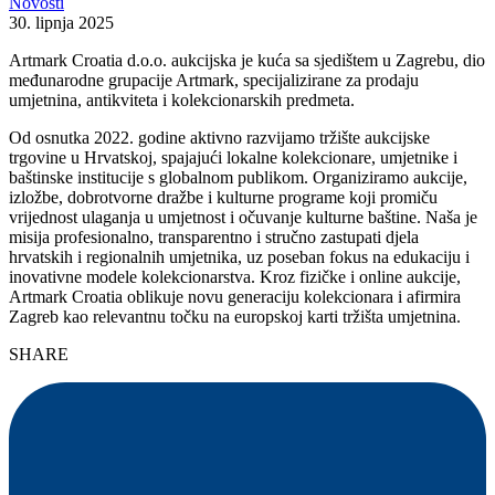
Novosti
30. lipnja 2025
Artmark Croatia d.o.o. aukcijska je kuća sa sjedištem u Zagrebu, dio
međunarodne grupacije Artmark, specijalizirane za prodaju
umjetnina, antikviteta i kolekcionarskih predmeta.
Od osnutka 2022. godine aktivno razvijamo tržište aukcijske
trgovine u Hrvatskoj, spajajući lokalne kolekcionare, umjetnike i
baštinske institucije s globalnom publikom. Organiziramo aukcije,
izložbe, dobrotvorne dražbe i kulturne programe koji promiču
vrijednost ulaganja u umjetnost i očuvanje kulturne baštine. Naša je
misija profesionalno, transparentno i stručno zastupati djela
hrvatskih i regionalnih umjetnika, uz poseban fokus na edukaciju i
inovativne modele kolekcionarstva. Kroz fizičke i online aukcije,
Artmark Croatia oblikuje novu generaciju kolekcionara i afirmira
Zagreb kao relevantnu točku na europskoj karti tržišta umjetnina.
SHARE