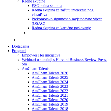
Radne skupine
ESG radna skupina
Radna skupina za zaštitu intelektualnog
vlasništva
Prekomorsko sigurnosno savjetodavno vijeće
(OSAC)
Radna skupina za kartično poslovanje
chevron_right
chevron_right
Događanja
Programi
Empower Her inicijativa
Webinari u suradnji s Harvard Business Review Press-
om
AmCham Talents
AmCham Talents 2026
AmCham Talents 2025
AmCham Talents 2024
AmCham Talents 2023
AmCham Talents 2022
AmCham Talents 2021
AmCham Talents 2020
AmCham Talents 2019
AmCham Talents 2018