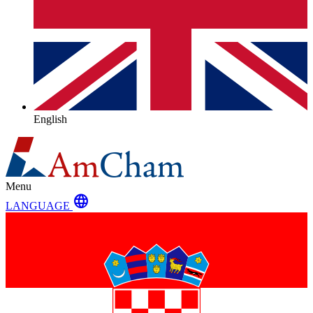
English
Menu
language
LANGUAGE