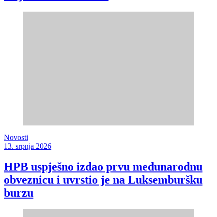
Novosti
13. srpnja 2026
HPB uspješno izdao prvu međunarodnu
obveznicu i uvrstio je na Luksemburšku
burzu