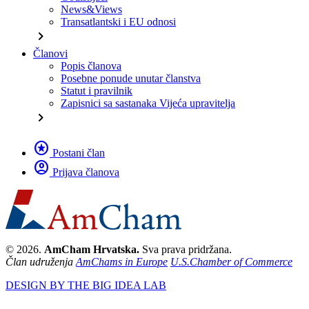
News&Views
Transatlantski i EU odnosi
chevron_right
Članovi
Popis članova
Posebne ponude unutar članstva
Statut i pravilnik
Zapisnici sa sastanaka Vijeća upravitelja
chevron_right
stars
Postani član
account_circle
Prijava članova
© 2026.
AmCham Hrvatska.
Sva prava pridržana.
Član udruženja
AmChams in Europe
U.S.Chamber of Commerce
DESIGN BY THE BIG IDEA LAB