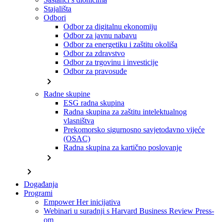
Stajališta
Odbori
Odbor za digitalnu ekonomiju
Odbor za javnu nabavu
Odbor za energetiku i zaštitu okoliša
Odbor za zdravstvo
Odbor za trgovinu i investicije
Odbor za pravosuđe
chevron_right
Radne skupine
ESG radna skupina
Radna skupina za zaštitu intelektualnog
vlasništva
Prekomorsko sigurnosno savjetodavno vijeće
(OSAC)
Radna skupina za kartično poslovanje
chevron_right
chevron_right
Događanja
Programi
Empower Her inicijativa
Webinari u suradnji s Harvard Business Review Press-
om