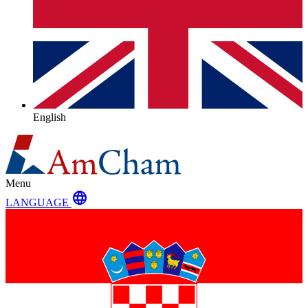
English
Menu
language
LANGUAGE