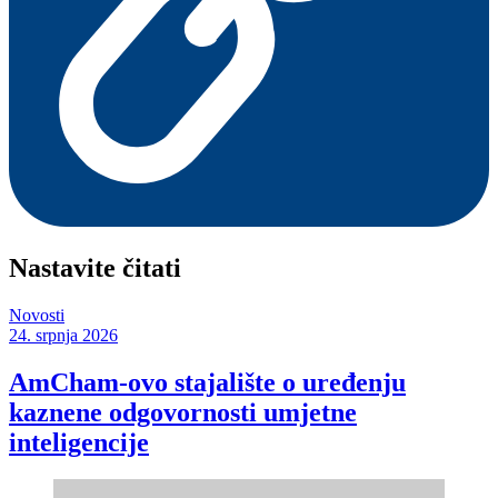
Nastavite čitati
Novosti
24. srpnja 2026
AmCham-ovo stajalište o uređenju
kaznene odgovornosti umjetne
inteligencije