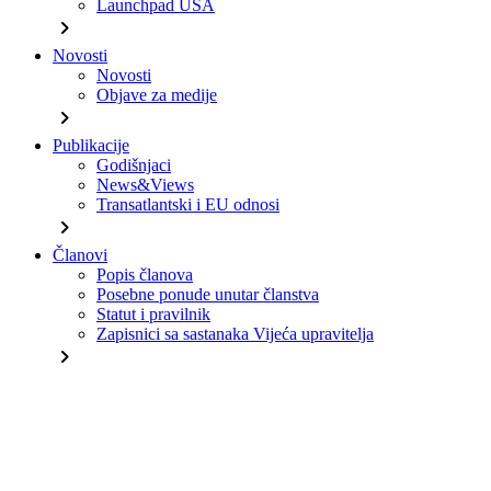
Launchpad USA
chevron_right
Novosti
Novosti
Objave za medije
chevron_right
Publikacije
Godišnjaci
News&Views
Transatlantski i EU odnosi
chevron_right
Članovi
Popis članova
Posebne ponude unutar članstva
Statut i pravilnik
Zapisnici sa sastanaka Vijeća upravitelja
chevron_right