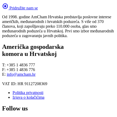
stars
Pridružite nam se
Od 1998. godine AmCham Hrvatska predstavlja poslovne interese
američkih, međunarodnih i hrvatskih poduzeća. S više od 370
članova, koji zapošljavaju preko 110.000 osoba, glas smo
međunarodnih poduzeća u Hrvatskoj. Prvi smo izbor međunarodnih
poduzeća u zagovaranju javnih politika.
Američka gospodarska
komora u Hrvatskoj
T: +385 1 4836 777
F: +385 1 4836 776
E:
info@amcham.hr
VAT ID: HR 91127208369
Politika privatnosti
Izjava o kolačićima
Follow us