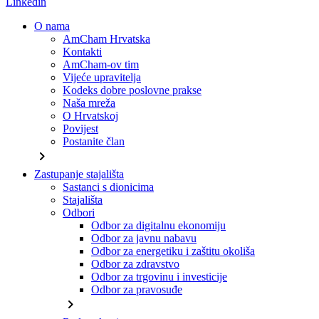
Linkedin
O nama
AmCham Hrvatska
Kontakti
AmCham-ov tim
Vijeće upravitelja
Kodeks dobre poslovne prakse
Naša mreža
O Hrvatskoj
Povijest
Postanite član
chevron_right
Zastupanje stajališta
Sastanci s dionicima
Stajališta
Odbori
Odbor za digitalnu ekonomiju
Odbor za javnu nabavu
Odbor za energetiku i zaštitu okoliša
Odbor za zdravstvo
Odbor za trgovinu i investicije
Odbor za pravosuđe
chevron_right