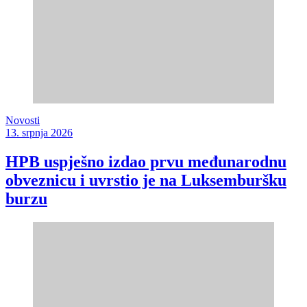
Novosti
13. srpnja 2026
HPB uspješno izdao prvu međunarodnu
obveznicu i uvrstio je na Luksemburšku
burzu