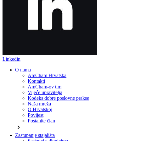
Linkedin
O nama
AmCham Hrvatska
Kontakti
AmCham-ov tim
Vijeće upravitelja
Kodeks dobre poslovne prakse
Naša mreža
O Hrvatskoj
Povijest
Postanite član
chevron_right
Zastupanje stajališta
Sastanci s dionicima