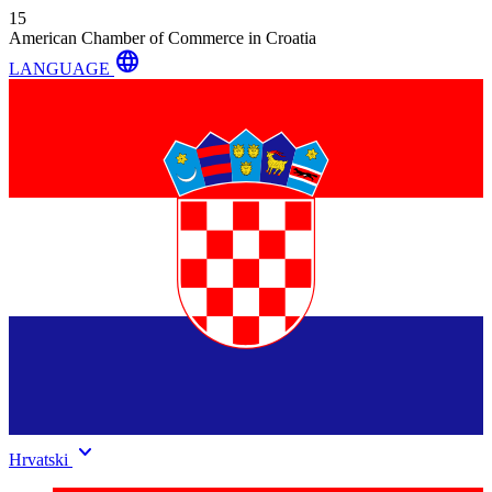
15
American Chamber of Commerce in Croatia
language
LANGUAGE
keyboard_arrow_down
Hrvatski