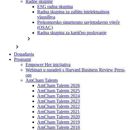
Radne skupine
ESG radna skupina
Radna skupina za zaštitu intelektualnog
vlasništva
Prekomorsko sigurnosno savjetodavno vijeće
(OSAC)
Radna skupina za kartično poslovanje
chevron_right
chevron_right
Događanja
Programi
Empower Her inicijativa
Webinari u suradnji s Harvard Business Review Press-
om
AmCham Talents
AmCham Talents 2026
AmCham Talents 2025
AmCham Talents 2024
AmCham Talents 2023
AmCham Talents 2022
AmCham Talents 2021
AmCham Talents 2020
AmCham Talents 2019
AmCham Talents 2018