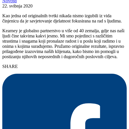
Novosti
22. svibnja 2020
Kao jedna od originalnih tvrtki nikada nismo izgubili iz vida
činjenicu da je savjetovanje djelatnost fokusirana na rad s ljudima.
Kearney je globalno partnerstvo u više od 40 zemalja, gdje nas naši
ljudi čine takvima kakvi jesmo. Mi smo pojedinci s različitim
strastima i snagama koji pronalaze radost i u poslu koji radimo i u
onima s kojima surađujemo. Pružamo originalne rezultate, ispravno
prilagođene izazovima naših klijenata, kako bismo im pomogli u
postizanju njihovih neposrednih i dugoročnih poslovnih ciljeva.
SHARE