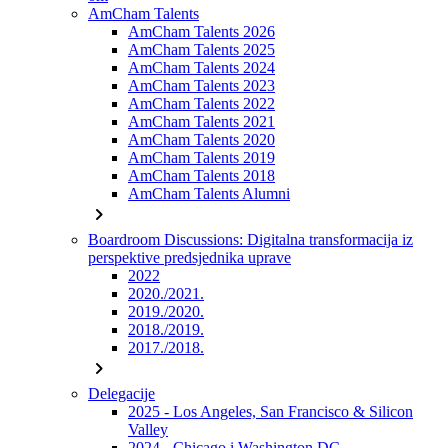
AmCham Talents
AmCham Talents 2026
AmCham Talents 2025
AmCham Talents 2024
AmCham Talents 2023
AmCham Talents 2022
AmCham Talents 2021
AmCham Talents 2020
AmCham Talents 2019
AmCham Talents 2018
AmCham Talents Alumni
chevron_right
Boardroom Discussions: Digitalna transformacija iz
perspektive predsjednika uprave
2022
2020./2021.
2019./2020.
2018./2019.
2017./2018.
chevron_right
Delegacije
2025 - Los Angeles, San Francisco & Silicon
Valley
2024 - Chicago i Washington DC