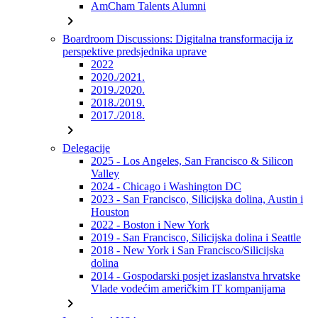
AmCham Talents Alumni
chevron_right
Boardroom Discussions: Digitalna transformacija iz
perspektive predsjednika uprave
2022
2020./2021.
2019./2020.
2018./2019.
2017./2018.
chevron_right
Delegacije
2025 - Los Angeles, San Francisco & Silicon
Valley
2024 - Chicago i Washington DC
2023 - San Francisco, Silicijska dolina, Austin i
Houston
2022 - Boston i New York
2019 - San Francisco, Silicijska dolina i Seattle
2018 - New York i San Francisco/Silicijska
dolina
2014 - Gospodarski posjet izaslanstva hrvatske
Vlade vodećim američkim IT kompanijama
chevron_right