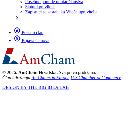
Posebne ponude unutar članstva
Statut i pravilnik
Zapisnici sa sastanaka Vijeća upravitelja
chevron_right
stars
Postani član
account_circle
Prijava članova
© 2026.
AmCham Hrvatska.
Sva prava pridržana.
Član udruženja
AmChams in Europe
U.S.Chamber of Commerce
DESIGN BY THE BIG IDEA LAB