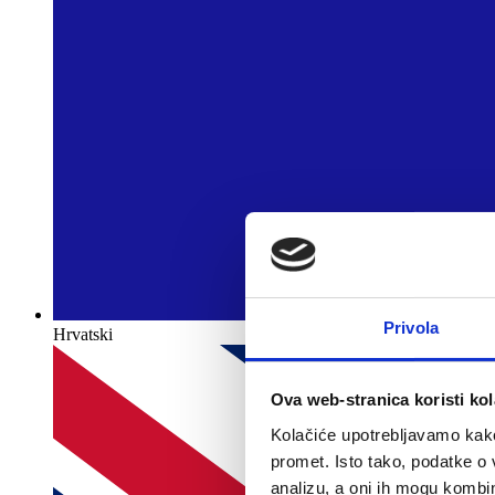
Privola
Hrvatski
Ova web-stranica koristi kol
Kolačiće upotrebljavamo kako 
promet. Isto tako, podatke o 
analizu, a oni ih mogu kombini