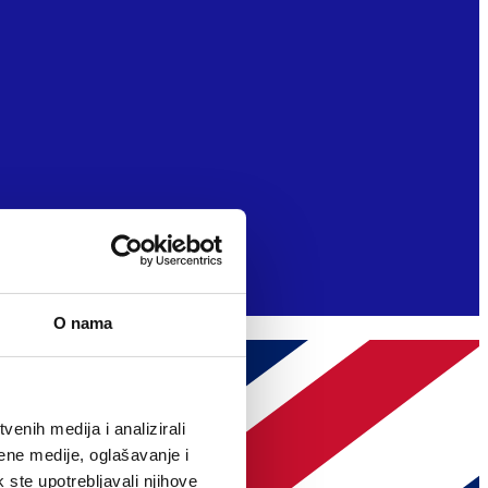
O nama
enih medija i analizirali
ene medije, oglašavanje i
k ste upotrebljavali njihove