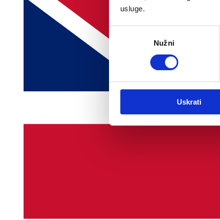
usluge.
Odabir
Nužni
pristanka
Uskrati