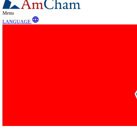
Menu
language
LANGUAGE