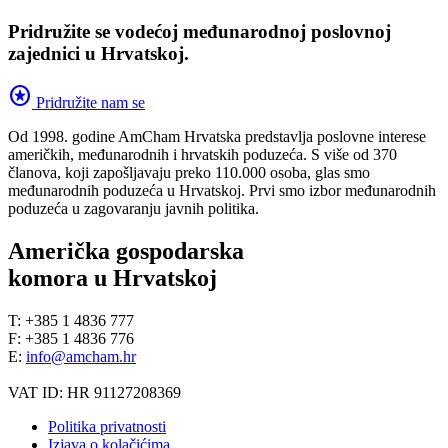
Pridružite se vodećoj međunarodnoj poslovnoj
zajednici u Hrvatskoj.
stars
Pridružite nam se
Od 1998. godine AmCham Hrvatska predstavlja poslovne interese
američkih, međunarodnih i hrvatskih poduzeća. S više od 370
članova, koji zapošljavaju preko 110.000 osoba, glas smo
međunarodnih poduzeća u Hrvatskoj. Prvi smo izbor međunarodnih
poduzeća u zagovaranju javnih politika.
Američka gospodarska
komora u Hrvatskoj
T: +385 1 4836 777
F: +385 1 4836 776
E:
info@amcham.hr
VAT ID: HR 91127208369
Politika privatnosti
Izjava o kolačićima