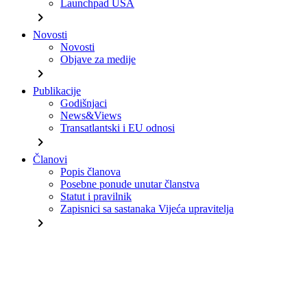
Launchpad USA
chevron_right
Novosti
Novosti
Objave za medije
chevron_right
Publikacije
Godišnjaci
News&Views
Transatlantski i EU odnosi
chevron_right
Članovi
Popis članova
Posebne ponude unutar članstva
Statut i pravilnik
Zapisnici sa sastanaka Vijeća upravitelja
chevron_right