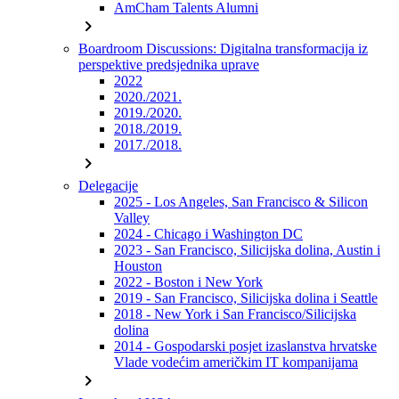
AmCham Talents Alumni
chevron_right
Boardroom Discussions: Digitalna transformacija iz
perspektive predsjednika uprave
2022
2020./2021.
2019./2020.
2018./2019.
2017./2018.
chevron_right
Delegacije
2025 - Los Angeles, San Francisco & Silicon
Valley
2024 - Chicago i Washington DC
2023 - San Francisco, Silicijska dolina, Austin i
Houston
2022 - Boston i New York
2019 - San Francisco, Silicijska dolina i Seattle
2018 - New York i San Francisco/Silicijska
dolina
2014 - Gospodarski posjet izaslanstva hrvatske
Vlade vodećim američkim IT kompanijama
chevron_right