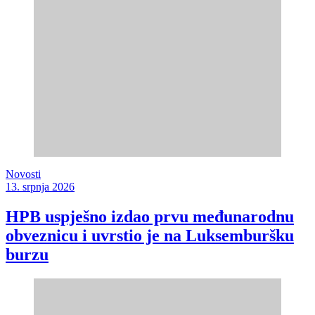
Novosti
13. srpnja 2026
HPB uspješno izdao prvu međunarodnu
obveznicu i uvrstio je na Luksemburšku
burzu