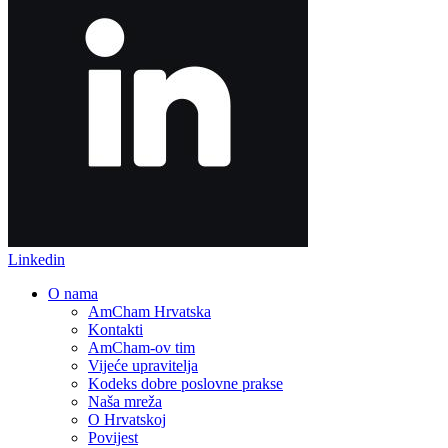
Linkedin
O nama
AmCham Hrvatska
Kontakti
AmCham-ov tim
Vijeće upravitelja
Kodeks dobre poslovne prakse
Naša mreža
O Hrvatskoj
Povijest