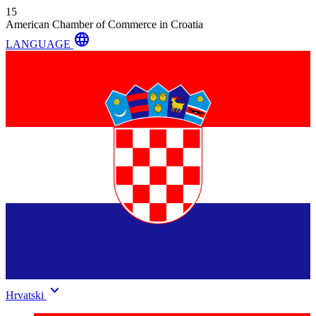
15
American Chamber of Commerce in Croatia
language
LANGUAGE
keyboard_arrow_down
Hrvatski