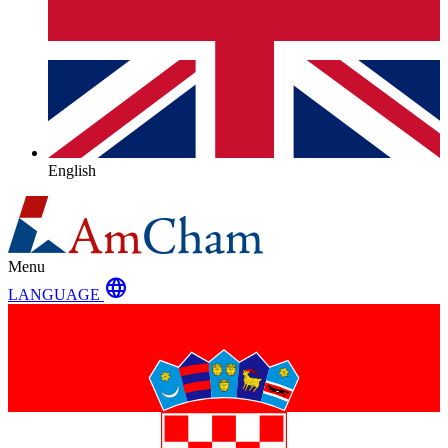
English
Menu
language
LANGUAGE