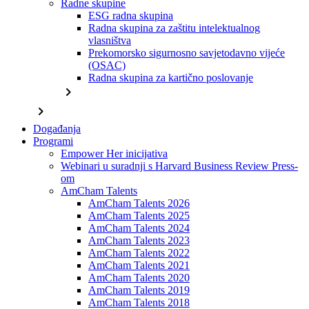
Radne skupine
ESG radna skupina
Radna skupina za zaštitu intelektualnog
vlasništva
Prekomorsko sigurnosno savjetodavno vijeće
(OSAC)
Radna skupina za kartično poslovanje
chevron_right
chevron_right
Događanja
Programi
Empower Her inicijativa
Webinari u suradnji s Harvard Business Review Press-
om
AmCham Talents
AmCham Talents 2026
AmCham Talents 2025
AmCham Talents 2024
AmCham Talents 2023
AmCham Talents 2022
AmCham Talents 2021
AmCham Talents 2020
AmCham Talents 2019
AmCham Talents 2018