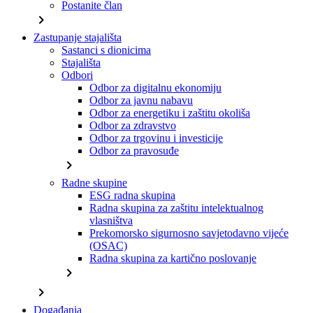
Postanite član
chevron_right
Zastupanje stajališta
Sastanci s dionicima
Stajališta
Odbori
Odbor za digitalnu ekonomiju
Odbor za javnu nabavu
Odbor za energetiku i zaštitu okoliša
Odbor za zdravstvo
Odbor za trgovinu i investicije
Odbor za pravosuđe
chevron_right
Radne skupine
ESG radna skupina
Radna skupina za zaštitu intelektualnog
vlasništva
Prekomorsko sigurnosno savjetodavno vijeće
(OSAC)
Radna skupina za kartično poslovanje
chevron_right
chevron_right
Događanja