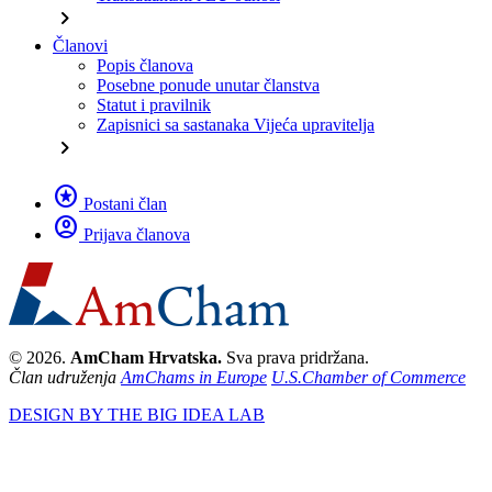
chevron_right
Članovi
Popis članova
Posebne ponude unutar članstva
Statut i pravilnik
Zapisnici sa sastanaka Vijeća upravitelja
chevron_right
stars
Postani član
account_circle
Prijava članova
© 2026.
AmCham Hrvatska.
Sva prava pridržana.
Član udruženja
AmChams in Europe
U.S.Chamber of Commerce
DESIGN BY THE BIG IDEA LAB