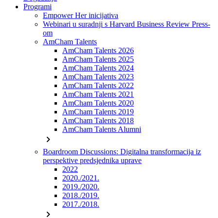
Programi
Empower Her inicijativa
Webinari u suradnji s Harvard Business Review Press-
om
AmCham Talents
AmCham Talents 2026
AmCham Talents 2025
AmCham Talents 2024
AmCham Talents 2023
AmCham Talents 2022
AmCham Talents 2021
AmCham Talents 2020
AmCham Talents 2019
AmCham Talents 2018
AmCham Talents Alumni
chevron_right
Boardroom Discussions: Digitalna transformacija iz
perspektive predsjednika uprave
2022
2020./2021.
2019./2020.
2018./2019.
2017./2018.
chevron_right