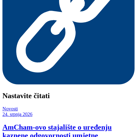
Nastavite čitati
Novosti
24. srpnja 2026
AmCham-ovo stajalište o uređenju
kaznene odgovornosti umjetne