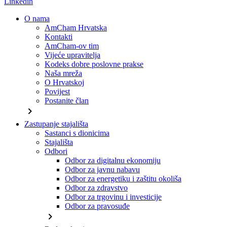
Linkedin
O nama
AmCham Hrvatska
Kontakti
AmCham-ov tim
Vijeće upravitelja
Kodeks dobre poslovne prakse
Naša mreža
O Hrvatskoj
Povijest
Postanite član
chevron_right
Zastupanje stajališta
Sastanci s dionicima
Stajališta
Odbori
Odbor za digitalnu ekonomiju
Odbor za javnu nabavu
Odbor za energetiku i zaštitu okoliša
Odbor za zdravstvo
Odbor za trgovinu i investicije
Odbor za pravosuđe
chevron_right