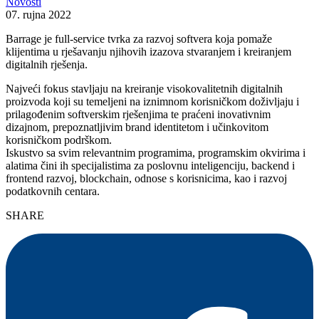
Novosti
07. rujna 2022
Barrage je full-service tvrka za razvoj softvera koja pomaže
klijentima u rješavanju njihovih izazova stvaranjem i kreiranjem
digitalnih rješenja.
Najveći fokus stavljaju na kreiranje visokovalitetnih digitalnih
proizvoda koji su temeljeni na iznimnom korisničkom doživljaju i
prilagođenim softverskim rješenjima te praćeni inovativnim
dizajnom, prepoznatljivim brand identitetom i učinkovitom
korisničkom podrškom.
Iskustvo sa svim relevantnim programima, programskim okvirima i
alatima čini ih specijalistima za poslovnu inteligenciju, backend i
frontend razvoj, blockchain, odnose s korisnicima, kao i razvoj
podatkovnih centara.
SHARE