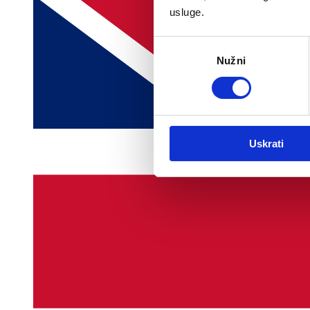
usluge.
Odabir
Nužni
pristanka
Uskrati