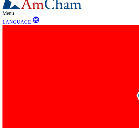
Menu
language
LANGUAGE