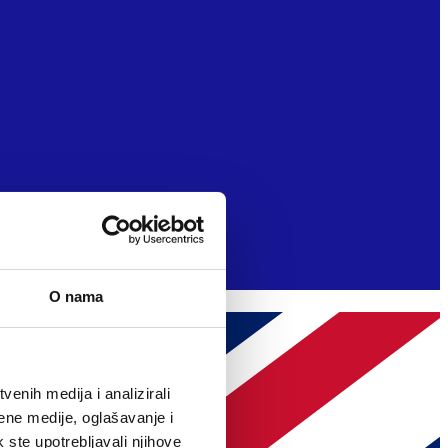
O nama
enih medija i analizirali
ene medije, oglašavanje i
k ste upotrebljavali njihove