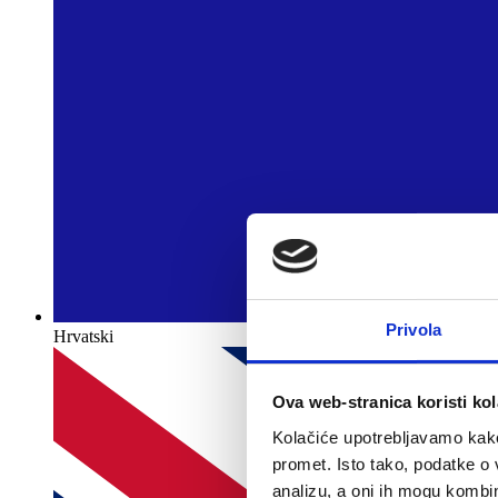
Privola
Hrvatski
Ova web-stranica koristi kol
Kolačiće upotrebljavamo kako 
promet. Isto tako, podatke o 
analizu, a oni ih mogu kombini