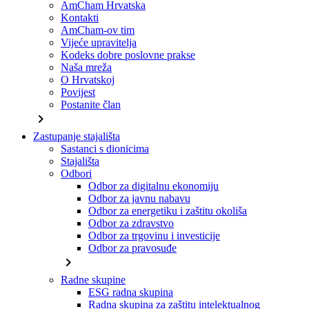
AmCham Hrvatska
Kontakti
AmCham-ov tim
Vijeće upravitelja
Kodeks dobre poslovne prakse
Naša mreža
O Hrvatskoj
Povijest
Postanite član
chevron_right
Zastupanje stajališta
Sastanci s dionicima
Stajališta
Odbori
Odbor za digitalnu ekonomiju
Odbor za javnu nabavu
Odbor za energetiku i zaštitu okoliša
Odbor za zdravstvo
Odbor za trgovinu i investicije
Odbor za pravosuđe
chevron_right
Radne skupine
ESG radna skupina
Radna skupina za zaštitu intelektualnog