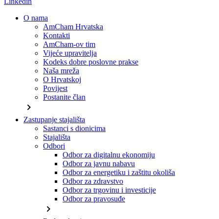
Linkedin
O nama
AmCham Hrvatska
Kontakti
AmCham-ov tim
Vijeće upravitelja
Kodeks dobre poslovne prakse
Naša mreža
O Hrvatskoj
Povijest
Postanite član
chevron_right
Zastupanje stajališta
Sastanci s dionicima
Stajališta
Odbori
Odbor za digitalnu ekonomiju
Odbor za javnu nabavu
Odbor za energetiku i zaštitu okoliša
Odbor za zdravstvo
Odbor za trgovinu i investicije
Odbor za pravosuđe
chevron_right