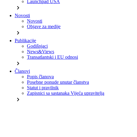
Launchpad USA
chevron_right
Novosti
Novosti
Objave za medije
chevron_right
Publikacije
Godišnjaci
News&Views
Transatlantski i EU odnosi
chevron_right
Članovi
Popis članova
Posebne ponude unutar članstva
Statut i pravilnik
Zapisnici sa sastanaka Vijeća upravitelja
chevron_right