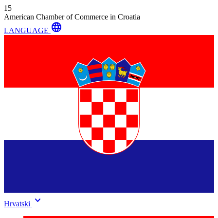
15
American Chamber of Commerce in Croatia
language
LANGUAGE
keyboard_arrow_down
Hrvatski