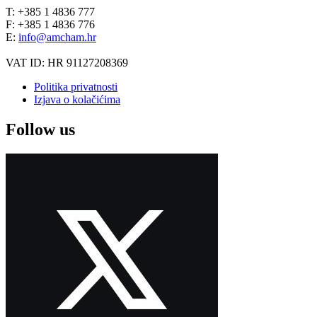
T: +385 1 4836 777
F: +385 1 4836 776
E:
info@amcham.hr
VAT ID: HR 91127208369
Politika privatnosti
Izjava o kolačićima
Follow us