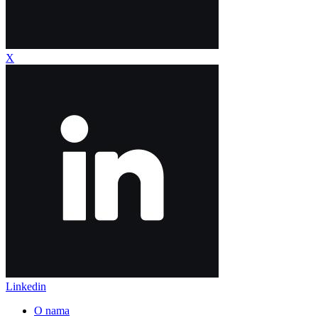
X
Linkedin
O nama