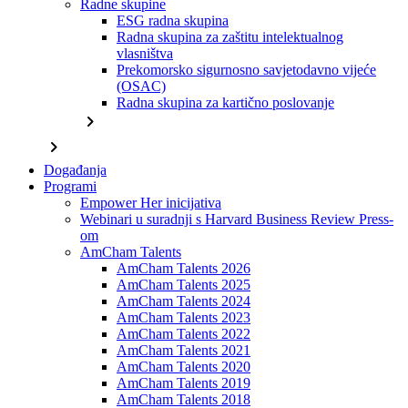
Radne skupine
ESG radna skupina
Radna skupina za zaštitu intelektualnog
vlasništva
Prekomorsko sigurnosno savjetodavno vijeće
(OSAC)
Radna skupina za kartično poslovanje
chevron_right
chevron_right
Događanja
Programi
Empower Her inicijativa
Webinari u suradnji s Harvard Business Review Press-
om
AmCham Talents
AmCham Talents 2026
AmCham Talents 2025
AmCham Talents 2024
AmCham Talents 2023
AmCham Talents 2022
AmCham Talents 2021
AmCham Talents 2020
AmCham Talents 2019
AmCham Talents 2018