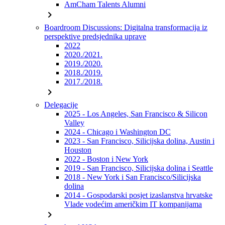
AmCham Talents Alumni
chevron_right
Boardroom Discussions: Digitalna transformacija iz
perspektive predsjednika uprave
2022
2020./2021.
2019./2020.
2018./2019.
2017./2018.
chevron_right
Delegacije
2025 - Los Angeles, San Francisco & Silicon
Valley
2024 - Chicago i Washington DC
2023 - San Francisco, Silicijska dolina, Austin i
Houston
2022 - Boston i New York
2019 - San Francisco, Silicijska dolina i Seattle
2018 - New York i San Francisco/Silicijska
dolina
2014 - Gospodarski posjet izaslanstva hrvatske
Vlade vodećim američkim IT kompanijama
chevron_right