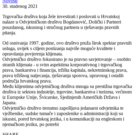
Novosti
30. studenog 2021
Trgovačka društva koja žele investirati i poslovati u Hrvatskoj
nalaze u Odvjetničkom društvu Bogdanović, Dolički i Partneri
pouzdanog, iskusnog i stručnog partnera u rješavanju pravnih
pitanja.
Od osnivanja 1997. godine, ovo društvo pruža širok spektar pravnih
usluga, uvijek s ciljem postizanja najviše moguće kvalitete i
opravdanja povjerenja klijenata.
Odvjetničko društvo fokusirano je na pravno savjetovanje – osobito
stranih klijenata - u svim aspektima korporativnog i trgovačkog
prava, bankarstva i financija, tržišta kapitala, nekretninskog prava,
prava tržišnog natjecanja, rješavanja sporova, upravnog i ostalih
područja hrvatskog prava.
Među klijentima odvjetničkog društva mnoga su prestižna trgovačka
društva iz sektora industrije, trgovine, bankarstva i turizma, većinom
iz Europske Unije, Švicarske, Sjedinjenih Američkih Država i
Japana.
Odvjetničko društvo trenutno zapošljava jedanaest odvjetnika te
vježbenike, sudske tumače i zaposlenike u administraciji koji su
iskusni, pored hrvatskog jezika, i u komunikaciji na engleskom i
njemačkom jeziku, po potrebi
SHARE