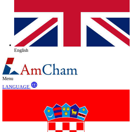
English
Menu
language
LANGUAGE