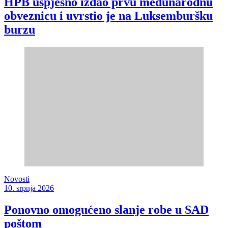
HPB uspješno izdao prvu međunarodnu
obveznicu i uvrstio je na Luksemburšku
burzu
Novosti
10. srpnja 2026
Ponovno omogućeno slanje robe u SAD
poštom