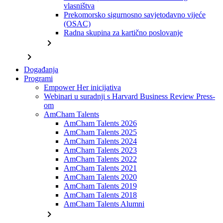
vlasništva
Prekomorsko sigurnosno savjetodavno vijeće
(OSAC)
Radna skupina za kartično poslovanje
chevron_right
chevron_right
Događanja
Programi
Empower Her inicijativa
Webinari u suradnji s Harvard Business Review Press-
om
AmCham Talents
AmCham Talents 2026
AmCham Talents 2025
AmCham Talents 2024
AmCham Talents 2023
AmCham Talents 2022
AmCham Talents 2021
AmCham Talents 2020
AmCham Talents 2019
AmCham Talents 2018
AmCham Talents Alumni
chevron_right