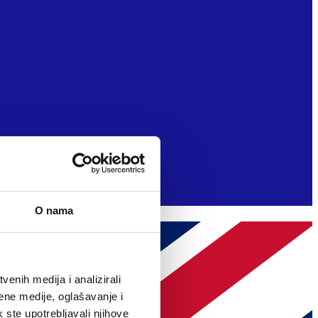
O nama
enih medija i analizirali
ene medije, oglašavanje i
k ste upotrebljavali njihove