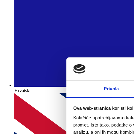
Privola
Hrvatski
Ova web-stranica koristi kol
Kolačiće upotrebljavamo kako 
promet. Isto tako, podatke o 
analizu, a oni ih mogu kombini