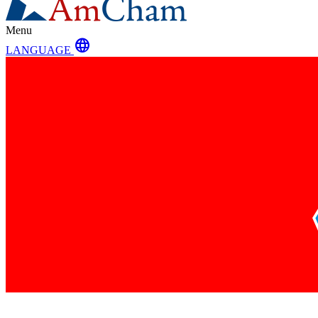
Menu
language
LANGUAGE