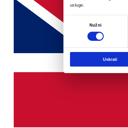
usluge.
Odabir
Nužni
pristanka
Uskrati