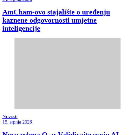
AmCham-ovo stajalište o uređenju
kaznene odgovornosti umjetne
inteligencije
Novosti
15. srpnja 2026
Nova usluga Q-a: Validirajte svoju AI