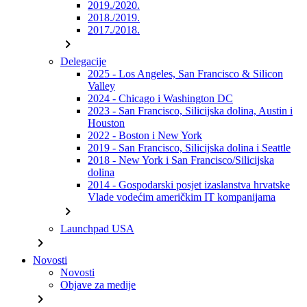
2019./2020.
2018./2019.
2017./2018.
chevron_right
Delegacije
2025 - Los Angeles, San Francisco & Silicon
Valley
2024 - Chicago i Washington DC
2023 - San Francisco, Silicijska dolina, Austin i
Houston
2022 - Boston i New York
2019 - San Francisco, Silicijska dolina i Seattle
2018 - New York i San Francisco/Silicijska
dolina
2014 - Gospodarski posjet izaslanstva hrvatske
Vlade vodećim američkim IT kompanijama
chevron_right
Launchpad USA
chevron_right
Novosti
Novosti
Objave za medije
chevron_right