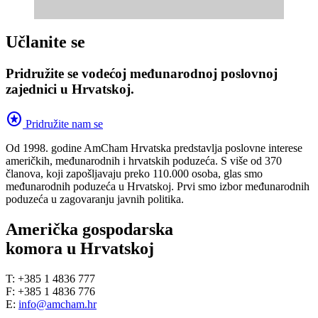
Učlanite se
Pridružite se vodećoj međunarodnoj poslovnoj
zajednici u Hrvatskoj.
stars
Pridružite nam se
Od 1998. godine AmCham Hrvatska predstavlja poslovne interese
američkih, međunarodnih i hrvatskih poduzeća. S više od 370
članova, koji zapošljavaju preko 110.000 osoba, glas smo
međunarodnih poduzeća u Hrvatskoj. Prvi smo izbor međunarodnih
poduzeća u zagovaranju javnih politika.
Američka gospodarska
komora u Hrvatskoj
T: +385 1 4836 777
F: +385 1 4836 776
E:
info@amcham.hr