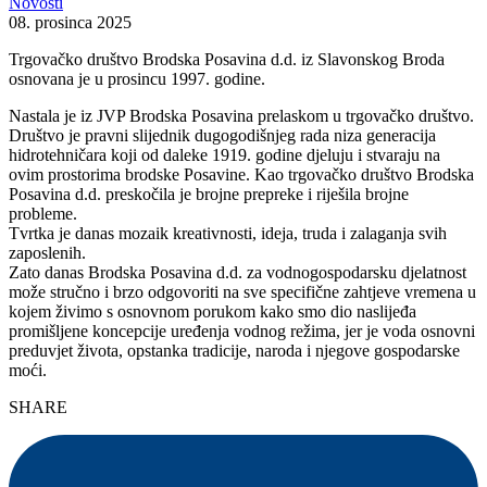
Novosti
08. prosinca 2025
Trgovačko društvo Brodska Posavina d.d. iz Slavonskog Broda
osnovana je u prosincu 1997. godine.
Nastala je iz JVP Brodska Posavina prelaskom u trgovačko društvo.
Društvo je pravni slijednik dugogodišnjeg rada niza generacija
hidrotehničara koji od daleke 1919. godine djeluju i stvaraju na
ovim prostorima brodske Posavine. Kao trgovačko društvo Brodska
Posavina d.d. preskočila je brojne prepreke i riješila brojne
probleme.
Tvrtka je danas mozaik kreativnosti, ideja, truda i zalaganja svih
zaposlenih.
Zato danas Brodska Posavina d.d. za vodnogospodarsku djelatnost
može stručno i brzo odgovoriti na sve specifične zahtjeve vremena u
kojem živimo s osnovnom porukom kako smo dio naslijeđa
promišljene koncepcije uređenja vodnog režima, jer je voda osnovni
preduvjet života, opstanka tradicije, naroda i njegove gospodarske
moći.
SHARE