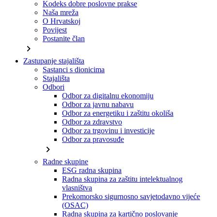
Kodeks dobre poslovne prakse
Naša mreža
O Hrvatskoj
Povijest
Postanite član
chevron_right
Zastupanje stajališta
Sastanci s dionicima
Stajališta
Odbori
Odbor za digitalnu ekonomiju
Odbor za javnu nabavu
Odbor za energetiku i zaštitu okoliša
Odbor za zdravstvo
Odbor za trgovinu i investicije
Odbor za pravosuđe
chevron_right
Radne skupine
ESG radna skupina
Radna skupina za zaštitu intelektualnog
vlasništva
Prekomorsko sigurnosno savjetodavno vijeće
(OSAC)
Radna skupina za kartično poslovanje