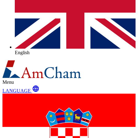
English
Menu
language
LANGUAGE