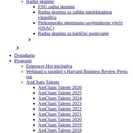
Radne skupine
ESG radna skupina
Radna skupina za zaštitu intelektualnog
vlasništva
Prekomorsko sigurnosno savjetodavno vijeće
(OSAC)
Radna skupina za kartično poslovanje
chevron_right
chevron_right
Događanja
Programi
Empower Her inicijativa
Webinari u suradnji s Harvard Business Review Press-
om
AmCham Talents
AmCham Talents 2026
AmCham Talents 2025
AmCham Talents 2024
AmCham Talents 2023
AmCham Talents 2022
AmCham Talents 2021
AmCham Talents 2020
AmCham Talents 2019
AmCham Talents 2018