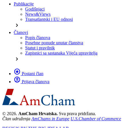
Publikacije
Godišnjaci
News&Views
Transatlantski i EU odnosi
chevron_right
Članovi
Popis članova
Posebne ponude unutar članstva
Statut i pravilnik
Zapisnici sa sastanaka Vijeća upravitelja
chevron_right
stars
Postani član
account_circle
Prijava članova
© 2026.
AmCham Hrvatska.
Sva prava pridržana.
Član udruženja
AmChams in Europe
U.S.Chamber of Commerce