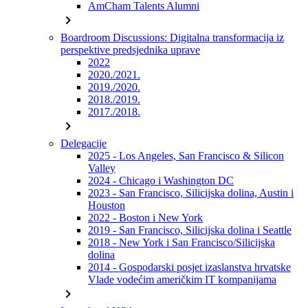
AmCham Talents Alumni
chevron_right
Boardroom Discussions: Digitalna transformacija iz
perspektive predsjednika uprave
2022
2020./2021.
2019./2020.
2018./2019.
2017./2018.
chevron_right
Delegacije
2025 - Los Angeles, San Francisco & Silicon
Valley
2024 - Chicago i Washington DC
2023 - San Francisco, Silicijska dolina, Austin i
Houston
2022 - Boston i New York
2019 - San Francisco, Silicijska dolina i Seattle
2018 - New York i San Francisco/Silicijska
dolina
2014 - Gospodarski posjet izaslanstva hrvatske
Vlade vodećim američkim IT kompanijama
chevron_right