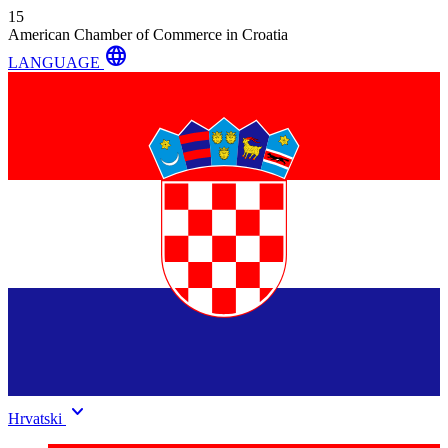
15
American Chamber of Commerce in Croatia
language
LANGUAGE
keyboard_arrow_down
Hrvatski