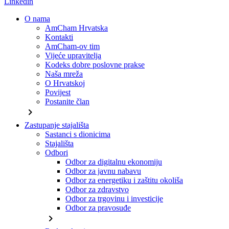
Linkedin
O nama
AmCham Hrvatska
Kontakti
AmCham-ov tim
Vijeće upravitelja
Kodeks dobre poslovne prakse
Naša mreža
O Hrvatskoj
Povijest
Postanite član
chevron_right
Zastupanje stajališta
Sastanci s dionicima
Stajališta
Odbori
Odbor za digitalnu ekonomiju
Odbor za javnu nabavu
Odbor za energetiku i zaštitu okoliša
Odbor za zdravstvo
Odbor za trgovinu i investicije
Odbor za pravosuđe
chevron_right