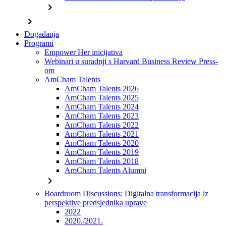
chevron_right
chevron_right
Događanja
Programi
Empower Her inicijativa
Webinari u suradnji s Harvard Business Review Press-
om
AmCham Talents
AmCham Talents 2026
AmCham Talents 2025
AmCham Talents 2024
AmCham Talents 2023
AmCham Talents 2022
AmCham Talents 2021
AmCham Talents 2020
AmCham Talents 2019
AmCham Talents 2018
AmCham Talents Alumni
chevron_right
Boardroom Discussions: Digitalna transformacija iz
perspektive predsjednika uprave
2022
2020./2021.