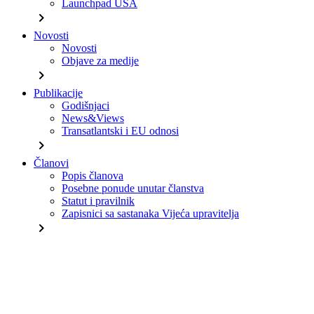
Launchpad USA
chevron_right
Novosti
Novosti
Objave za medije
chevron_right
Publikacije
Godišnjaci
News&Views
Transatlantski i EU odnosi
chevron_right
Članovi
Popis članova
Posebne ponude unutar članstva
Statut i pravilnik
Zapisnici sa sastanaka Vijeća upravitelja
chevron_right