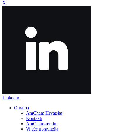
X
Linkedin
O nama
AmCham Hrvatska
Kontakti
AmCham-ov tim
Vijeće upravitelja