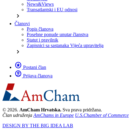
News&Views
Transatlantski i EU odnosi
chevron_right
Članovi
Popis članova
Posebne ponude unutar članstva
Statut i pravilnik
Zapisnici sa sastanaka Vijeća upravitelja
chevron_right
stars
Postani član
account_circle
Prijava članova
© 2026.
AmCham Hrvatska.
Sva prava pridržana.
Član udruženja
AmChams in Europe
U.S.Chamber of Commerce
DESIGN BY THE BIG IDEA LAB