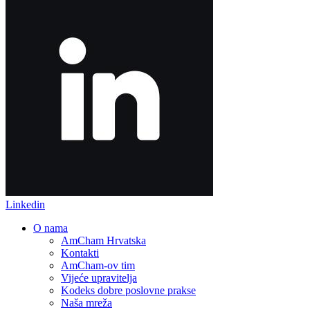
Linkedin
O nama
AmCham Hrvatska
Kontakti
AmCham-ov tim
Vijeće upravitelja
Kodeks dobre poslovne prakse
Naša mreža