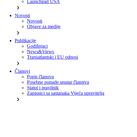
Launchpad USA
chevron_right
Novosti
Novosti
Objave za medije
chevron_right
Publikacije
Godišnjaci
News&Views
Transatlantski i EU odnosi
chevron_right
Članovi
Popis članova
Posebne ponude unutar članstva
Statut i pravilnik
Zapisnici sa sastanaka Vijeća upravitelja
chevron_right