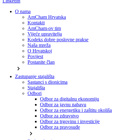
Linkedin
O nama
AmCham Hrvatska
Kontakti
AmCham-ov tim
Vijeće upravitelja
Kodeks dobre poslovne prakse
Naša mreža
O Hrvatskoj
Povijest
Postanite član
chevron_right
Zastupanje stajališta
Sastanci s dionicima
Stajališta
Odbori
Odbor za digitalnu ekonomiju
Odbor za javnu nabavu
Odbor za energetiku i zaštitu okoliša
Odbor za zdravstvo
Odbor za trgovinu i investicije
Odbor za pravosuđe
chevron_right