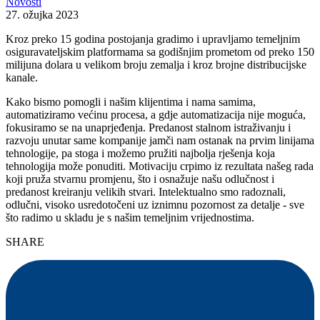
Novosti
27. ožujka 2023
Kroz preko 15 godina postojanja gradimo i upravljamo temeljnim
osiguravateljskim platformama sa godišnjim prometom od preko 150
milijuna dolara u velikom broju zemalja i kroz brojne distribucijske
kanale.
Kako bismo pomogli i našim klijentima i nama samima,
automatiziramo većinu procesa, a gdje automatizacija nije moguća,
fokusiramo se na unaprjeđenja. Predanost stalnom istraživanju i
razvoju unutar same kompanije jamči nam ostanak na prvim linijama
tehnologije, pa stoga i možemo pružiti najbolja rješenja koja
tehnologija može ponuditi. Motivaciju crpimo iz rezultata našeg rada
koji pruža stvarnu promjenu, što i osnažuje našu odlučnost i
predanost kreiranju velikih stvari. Intelektualno smo radoznali,
odlučni, visoko usredotočeni uz iznimnu pozornost za detalje - sve
što radimo u skladu je s našim temeljnim vrijednostima.
SHARE