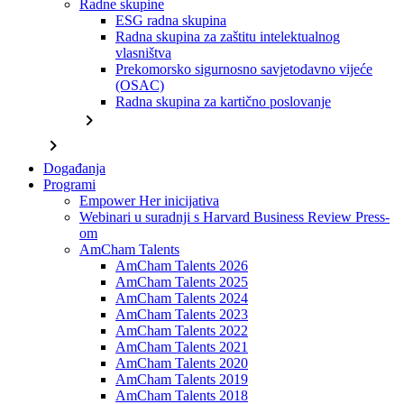
Radne skupine
ESG radna skupina
Radna skupina za zaštitu intelektualnog
vlasništva
Prekomorsko sigurnosno savjetodavno vijeće
(OSAC)
Radna skupina za kartično poslovanje
chevron_right
chevron_right
Događanja
Programi
Empower Her inicijativa
Webinari u suradnji s Harvard Business Review Press-
om
AmCham Talents
AmCham Talents 2026
AmCham Talents 2025
AmCham Talents 2024
AmCham Talents 2023
AmCham Talents 2022
AmCham Talents 2021
AmCham Talents 2020
AmCham Talents 2019
AmCham Talents 2018