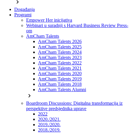
chevron_right
Događanja
Programi
Empower Her inicijativa
Webinari u suradnji s Harvard Business Review Press-
om
AmCham Talents
AmCham Talents 2026
AmCham Talents 2025
AmCham Talents 2024
AmCham Talents 2023
AmCham Talents 2022
AmCham Talents 2021
AmCham Talents 2020
AmCham Talents 2019
AmCham Talents 2018
AmCham Talents Alumni
chevron_right
Boardroom Discussions: Digitalna transformacija iz
perspektive predsjednika uprave
2022
2020./2021.
2019./2020.
2018./2019.