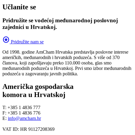
Učlanite se
Pridružite se vodećoj međunarodnoj poslovnoj
zajednici u Hrvatskoj.
stars
Pridružite nam se
Od 1998. godine AmCham Hrvatska predstavlja poslovne interese
američkih, međunarodnih i hrvatskih poduzeća. S više od 370
članova, koji zapošljavaju preko 110.000 osoba, glas smo
međunarodnih poduzeća u Hrvatskoj. Prvi smo izbor međunarodnih
poduzeća u zagovaranju javnih politika.
Američka gospodarska
komora u Hrvatskoj
T: +385 1 4836 777
F: +385 1 4836 776
E:
info@amcham.hr
VAT ID: HR 91127208369