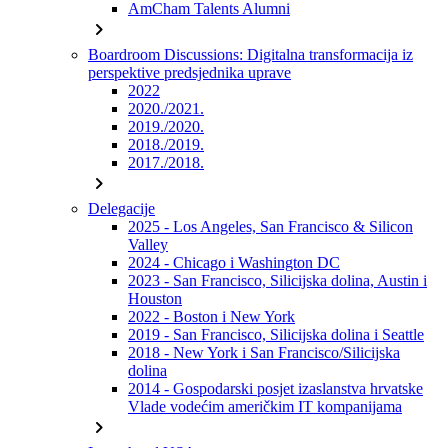
AmCham Talents Alumni
chevron_right
Boardroom Discussions: Digitalna transformacija iz
perspektive predsjednika uprave
2022
2020./2021.
2019./2020.
2018./2019.
2017./2018.
chevron_right
Delegacije
2025 - Los Angeles, San Francisco & Silicon
Valley
2024 - Chicago i Washington DC
2023 - San Francisco, Silicijska dolina, Austin i
Houston
2022 - Boston i New York
2019 - San Francisco, Silicijska dolina i Seattle
2018 - New York i San Francisco/Silicijska
dolina
2014 - Gospodarski posjet izaslanstva hrvatske
Vlade vodećim američkim IT kompanijama
chevron_right