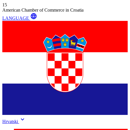
15
American Chamber of Commerce in Croatia
language
LANGUAGE
keyboard_arrow_down
Hrvatski