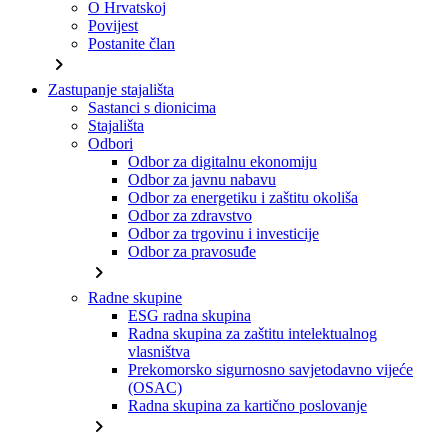
O Hrvatskoj
Povijest
Postanite član
chevron_right
Zastupanje stajališta
Sastanci s dionicima
Stajališta
Odbori
Odbor za digitalnu ekonomiju
Odbor za javnu nabavu
Odbor za energetiku i zaštitu okoliša
Odbor za zdravstvo
Odbor za trgovinu i investicije
Odbor za pravosuđe
chevron_right
Radne skupine
ESG radna skupina
Radna skupina za zaštitu intelektualnog
vlasništva
Prekomorsko sigurnosno savjetodavno vijeće
(OSAC)
Radna skupina za kartično poslovanje
chevron_right