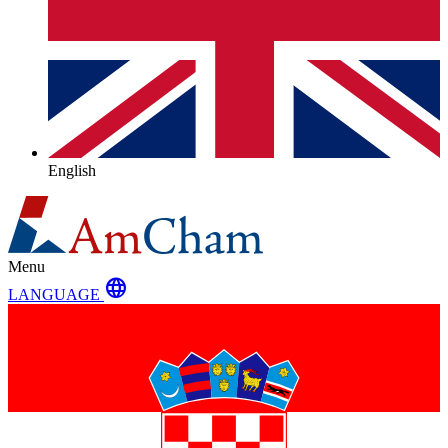
English
Menu
language
LANGUAGE