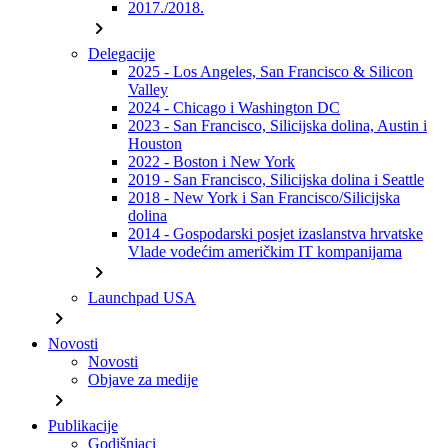
2017./2018.
chevron_right
Delegacije
2025 - Los Angeles, San Francisco & Silicon
Valley
2024 - Chicago i Washington DC
2023 - San Francisco, Silicijska dolina, Austin i
Houston
2022 - Boston i New York
2019 - San Francisco, Silicijska dolina i Seattle
2018 - New York i San Francisco/Silicijska
dolina
2014 - Gospodarski posjet izaslanstva hrvatske
Vlade vodećim američkim IT kompanijama
chevron_right
Launchpad USA
chevron_right
Novosti
Novosti
Objave za medije
chevron_right
Publikacije
Godišnjaci