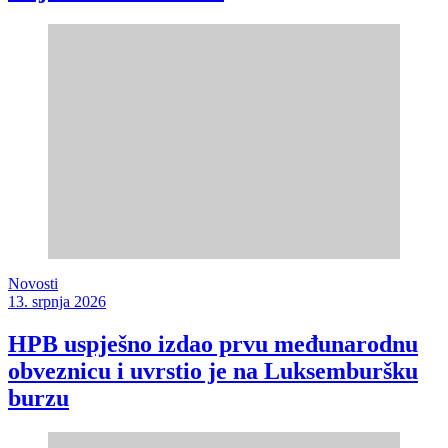
Novosti
13. srpnja 2026
HPB uspješno izdao prvu međunarodnu
obveznicu i uvrstio je na Luksemburšku
burzu