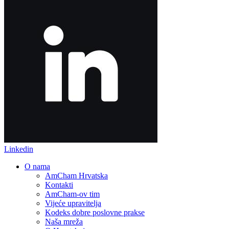
Linkedin
O nama
AmCham Hrvatska
Kontakti
AmCham-ov tim
Vijeće upravitelja
Kodeks dobre poslovne prakse
Naša mreža