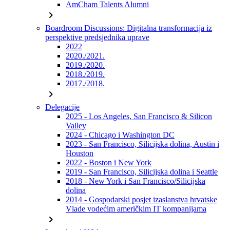
AmCham Talents Alumni
chevron_right
Boardroom Discussions: Digitalna transformacija iz
perspektive predsjednika uprave
2022
2020./2021.
2019./2020.
2018./2019.
2017./2018.
chevron_right
Delegacije
2025 - Los Angeles, San Francisco & Silicon
Valley
2024 - Chicago i Washington DC
2023 - San Francisco, Silicijska dolina, Austin i
Houston
2022 - Boston i New York
2019 - San Francisco, Silicijska dolina i Seattle
2018 - New York i San Francisco/Silicijska
dolina
2014 - Gospodarski posjet izaslanstva hrvatske
Vlade vodećim američkim IT kompanijama
chevron_right