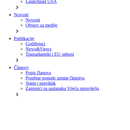
Launchpad USA
chevron_right
Novosti
Novosti
Objave za medije
chevron_right
Publikacije
Godišnjaci
News&Views
Transatlantski i EU odnosi
chevron_right
Članovi
Popis članova
Posebne ponude unutar članstva
Statut i pravilnik
Zapisnici sa sastanaka Vijeća upravitelja
chevron_right