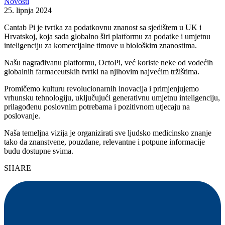
Novosti
25. lipnja 2024
Cantab Pi je tvrtka za podatkovnu znanost sa sjedištem u UK i
Hrvatskoj, koja sada globalno širi platformu za podatke i umjetnu
inteligenciju za komercijalne timove u biološkim znanostima.
Našu nagrađivanu platformu, OctoPi, već koriste neke od vodećih
globalnih farmaceutskih tvrtki na njihovim najvećim tržištima.
Promičemo kulturu revolucionarnih inovacija i primjenjujemo
vrhunsku tehnologiju, uključujući generativnu umjetnu inteligenciju,
prilagođenu poslovnim potrebama i pozitivnom utjecaju na
poslovanje.
Naša temeljna vizija je organizirati sve ljudsko medicinsko znanje
tako da znanstvene, pouzdane, relevantne i potpune informacije
budu dostupne svima.
SHARE