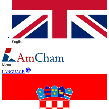
English
Menu
language
LANGUAGE