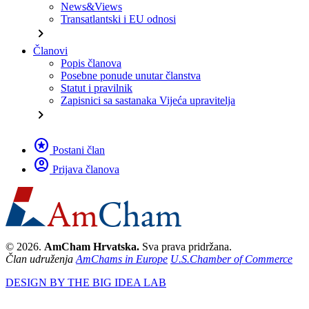
News&Views
Transatlantski i EU odnosi
chevron_right
Članovi
Popis članova
Posebne ponude unutar članstva
Statut i pravilnik
Zapisnici sa sastanaka Vijeća upravitelja
chevron_right
stars
Postani član
account_circle
Prijava članova
© 2026.
AmCham Hrvatska.
Sva prava pridržana.
Član udruženja
AmChams in Europe
U.S.Chamber of Commerce
DESIGN BY THE BIG IDEA LAB