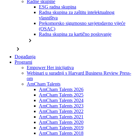
Radne skupine
ESG radna skupina
Radna skupina za zaštitu intelektualnog
vlasništva
Prekomorsko sigurnosno savjetodavno vijeće
(OSAC)
Radna skupina za kartično poslovanje
chevron_right
chevron_right
Događanja
Programi
Empower Her inicijativa
Webinari u suradnji s Harvard Business Review Press-
om
AmCham Talents
AmCham Talents 2026
AmCham Talents 2025
AmCham Talents 2024
AmCham Talents 2023
AmCham Talents 2022
AmCham Talents 2021
AmCham Talents 2020
AmCham Talents 2019
AmCham Talents 2018