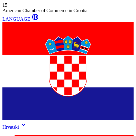
15
American Chamber of Commerce in Croatia
language
LANGUAGE
keyboard_arrow_down
Hrvatski