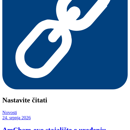
Nastavite čitati
Novosti
24. srpnja 2026
AmCham-ovo stajalište o uređenju