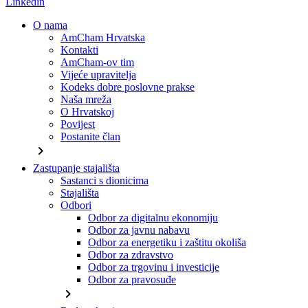
Linkedin
O nama
AmCham Hrvatska
Kontakti
AmCham-ov tim
Vijeće upravitelja
Kodeks dobre poslovne prakse
Naša mreža
O Hrvatskoj
Povijest
Postanite član
chevron_right
Zastupanje stajališta
Sastanci s dionicima
Stajališta
Odbori
Odbor za digitalnu ekonomiju
Odbor za javnu nabavu
Odbor za energetiku i zaštitu okoliša
Odbor za zdravstvo
Odbor za trgovinu i investicije
Odbor za pravosuđe
chevron_right