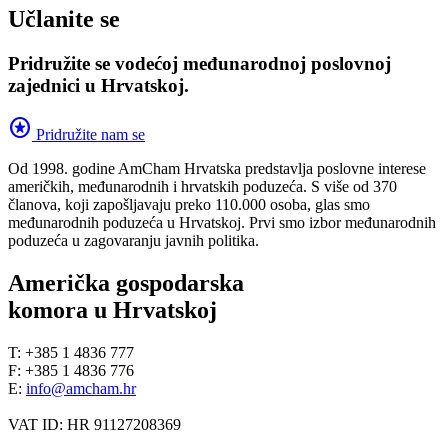
Učlanite se
Pridružite se vodećoj međunarodnoj poslovnoj
zajednici u Hrvatskoj.
stars
Pridružite nam se
Od 1998. godine AmCham Hrvatska predstavlja poslovne interese
američkih, međunarodnih i hrvatskih poduzeća. S više od 370
članova, koji zapošljavaju preko 110.000 osoba, glas smo
međunarodnih poduzeća u Hrvatskoj. Prvi smo izbor međunarodnih
poduzeća u zagovaranju javnih politika.
Američka gospodarska
komora u Hrvatskoj
T: +385 1 4836 777
F: +385 1 4836 776
E:
info@amcham.hr
VAT ID: HR 91127208369