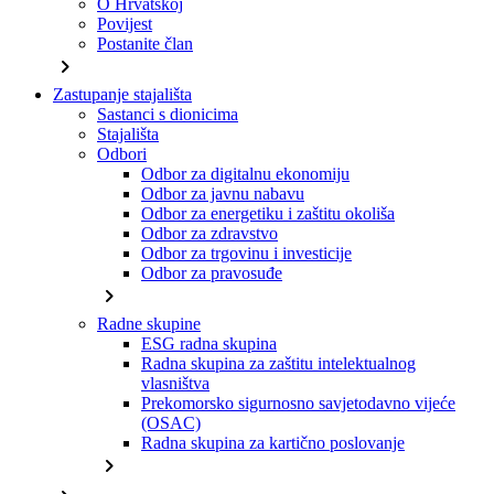
O Hrvatskoj
Povijest
Postanite član
chevron_right
Zastupanje stajališta
Sastanci s dionicima
Stajališta
Odbori
Odbor za digitalnu ekonomiju
Odbor za javnu nabavu
Odbor za energetiku i zaštitu okoliša
Odbor za zdravstvo
Odbor za trgovinu i investicije
Odbor za pravosuđe
chevron_right
Radne skupine
ESG radna skupina
Radna skupina za zaštitu intelektualnog
vlasništva
Prekomorsko sigurnosno savjetodavno vijeće
(OSAC)
Radna skupina za kartično poslovanje
chevron_right