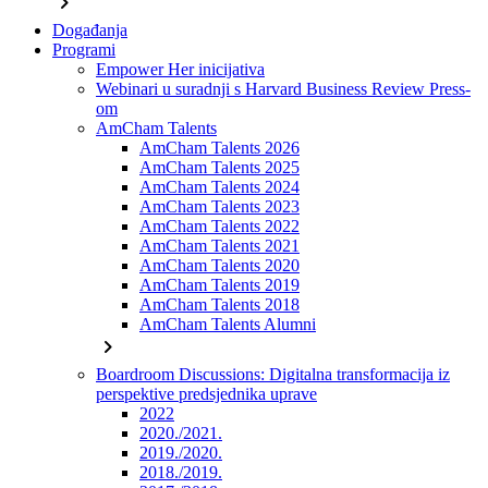
chevron_right
Događanja
Programi
Empower Her inicijativa
Webinari u suradnji s Harvard Business Review Press-
om
AmCham Talents
AmCham Talents 2026
AmCham Talents 2025
AmCham Talents 2024
AmCham Talents 2023
AmCham Talents 2022
AmCham Talents 2021
AmCham Talents 2020
AmCham Talents 2019
AmCham Talents 2018
AmCham Talents Alumni
chevron_right
Boardroom Discussions: Digitalna transformacija iz
perspektive predsjednika uprave
2022
2020./2021.
2019./2020.
2018./2019.