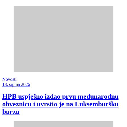
Novosti
13. srpnja 2026
HPB uspješno izdao prvu međunarodnu
obveznicu i uvrstio je na Luksemburšku
burzu