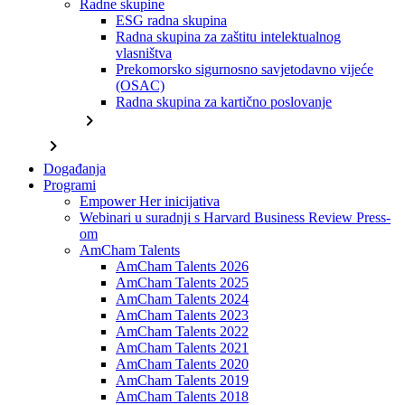
Radne skupine
ESG radna skupina
Radna skupina za zaštitu intelektualnog
vlasništva
Prekomorsko sigurnosno savjetodavno vijeće
(OSAC)
Radna skupina za kartično poslovanje
chevron_right
chevron_right
Događanja
Programi
Empower Her inicijativa
Webinari u suradnji s Harvard Business Review Press-
om
AmCham Talents
AmCham Talents 2026
AmCham Talents 2025
AmCham Talents 2024
AmCham Talents 2023
AmCham Talents 2022
AmCham Talents 2021
AmCham Talents 2020
AmCham Talents 2019
AmCham Talents 2018