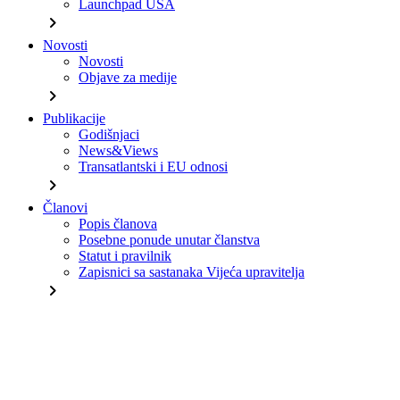
Launchpad USA
chevron_right
Novosti
Novosti
Objave za medije
chevron_right
Publikacije
Godišnjaci
News&Views
Transatlantski i EU odnosi
chevron_right
Članovi
Popis članova
Posebne ponude unutar članstva
Statut i pravilnik
Zapisnici sa sastanaka Vijeća upravitelja
chevron_right