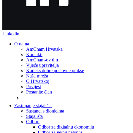
Linkedin
O nama
AmCham Hrvatska
Kontakti
AmCham-ov tim
Vijeće upravitelja
Kodeks dobre poslovne prakse
Naša mreža
O Hrvatskoj
Povijest
Postanite član
chevron_right
Zastupanje stajališta
Sastanci s dionicima
Stajališta
Odbori
Odbor za digitalnu ekonomiju
Odbor za javnu nabavu