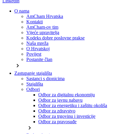
Linkedin
O nama
AmCham Hrvatska
Kontakti
AmCham-ov tim
Vijeće upravitelja
Kodeks dobre poslovne prakse
Naša mreža
O Hrvatskoj
Povijest
Postanite član
chevron_right
Zastupanje stajališta
Sastanci s dionicima
Stajališta
Odbori
Odbor za digitalnu ekonomiju
Odbor za javnu nabavu
Odbor za energetiku i zaštitu okoliša
Odbor za zdravstvo
Odbor za trgovinu i investicije
Odbor za pravosuđe
chevron_right