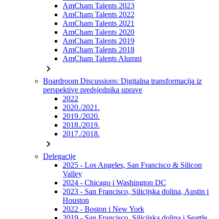
AmCham Talents 2023
AmCham Talents 2022
AmCham Talents 2021
AmCham Talents 2020
AmCham Talents 2019
AmCham Talents 2018
AmCham Talents Alumni
chevron_right
Boardroom Discussions: Digitalna transformacija iz
perspektive predsjednika uprave
2022
2020./2021.
2019./2020.
2018./2019.
2017./2018.
chevron_right
Delegacije
2025 - Los Angeles, San Francisco & Silicon
Valley
2024 - Chicago i Washington DC
2023 - San Francisco, Silicijska dolina, Austin i
Houston
2022 - Boston i New York
2019 - San Francisco, Silicijska dolina i Seattle