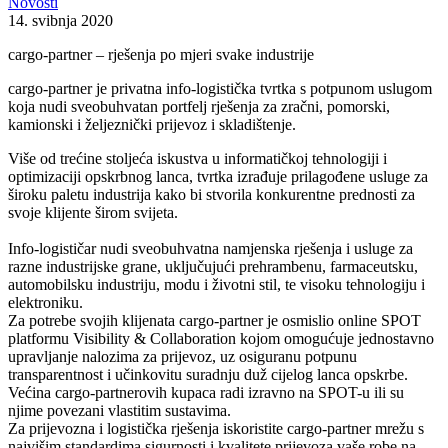
Novosti
14. svibnja 2020
cargo-partner – rješenja po mjeri svake industrije
cargo-partner je privatna info-logistička tvrtka s potpunom uslugom
koja nudi sveobuhvatan portfelj rješenja za zračni, pomorski,
kamionski i željeznički prijevoz i skladištenje.
Više od trećine stoljeća iskustva u informatičkoj tehnologiji i
optimizaciji opskrbnog lanca, tvrtka izrađuje prilagođene usluge za
široku paletu industrija kako bi stvorila konkurentne prednosti za
svoje klijente širom svijeta.
Info-logističar nudi sveobuhvatna namjenska rješenja i usluge za
razne industrijske grane, uključujući prehrambenu, farmaceutsku,
automobilsku industriju, modu i životni stil, te visoku tehnologiju i
elektroniku.
Za potrebe svojih klijenata cargo-partner je osmislio online SPOT
platformu Visibility & Collaboration kojom omogućuje jednostavno
upravljanje nalozima za prijevoz, uz osiguranu potpunu
transparentnost i učinkovitu suradnju duž cijelog lanca opskrbe.
Većina cargo-partnerovih kupaca radi izravno na SPOT-u ili su
njime povezani vlastitim sustavima.
Za prijevozna i logistička rješenja iskoristite cargo-partner mrežu s
najvišim standardima sigurnosti i kvalitete prijevoza vaše robe na