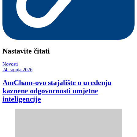
Nastavite čitati
Novosti
24. srpnja 2026
AmCham-ovo stajalište o uređenju
kaznene odgovornosti umjetne
inteligencije