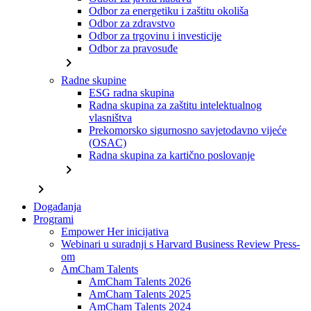
Odbor za energetiku i zaštitu okoliša
Odbor za zdravstvo
Odbor za trgovinu i investicije
Odbor za pravosuđe
chevron_right
Radne skupine
ESG radna skupina
Radna skupina za zaštitu intelektualnog
vlasništva
Prekomorsko sigurnosno savjetodavno vijeće
(OSAC)
Radna skupina za kartično poslovanje
chevron_right
chevron_right
Događanja
Programi
Empower Her inicijativa
Webinari u suradnji s Harvard Business Review Press-
om
AmCham Talents
AmCham Talents 2026
AmCham Talents 2025
AmCham Talents 2024