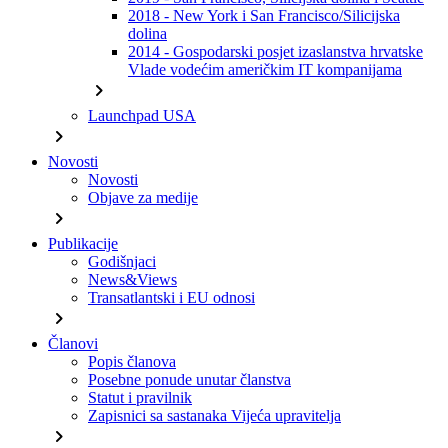
2018 - New York i San Francisco/Silicijska
dolina
2014 - Gospodarski posjet izaslanstva hrvatske
Vlade vodećim američkim IT kompanijama
chevron_right
Launchpad USA
chevron_right
Novosti
Novosti
Objave za medije
chevron_right
Publikacije
Godišnjaci
News&Views
Transatlantski i EU odnosi
chevron_right
Članovi
Popis članova
Posebne ponude unutar članstva
Statut i pravilnik
Zapisnici sa sastanaka Vijeća upravitelja
chevron_right