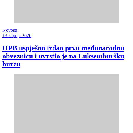
Novosti
13. srpnja 2026
HPB uspješno izdao prvu međunarodnu
obveznicu i uvrstio je na Luksemburšku
burzu