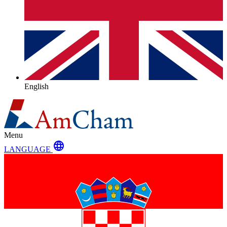
English
Menu
language
LANGUAGE