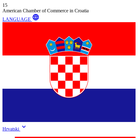
15
American Chamber of Commerce in Croatia
language
LANGUAGE
keyboard_arrow_down
Hrvatski