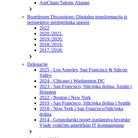
AmCham Talents Alumni
chevron_right
Boardroom Discussions: Digitalna transformacija iz
perspektive predsjednika uprave
2022
2020./2021.
2019./2020.
2018./2019.
2017./2018.
chevron_right
Delegacije
2025 - Los Angeles, San Francisco & Silicon
Valley
2024 - Chicago i Washington DC
2023 - San Francisco, Silicijska dolina, Austin i
Houston
2022 - Boston i New York
2019 - San Francisco, Silicijska dolina i Seattle
2018 - New York i San Francisco/Silicijska
dolina
2014 - Gospodarski posjet izaslanstva hrvatske
Vlade vodećim američkim IT kompanijama
chevron_right