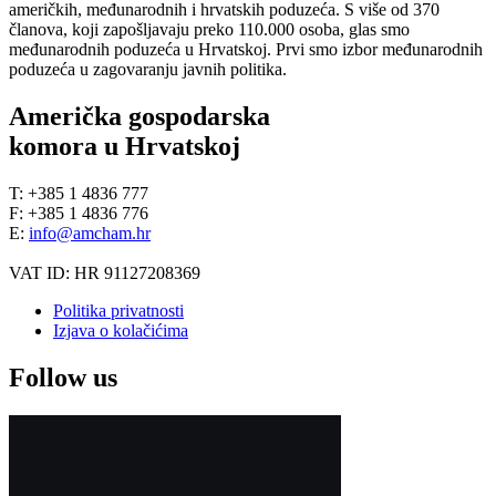
američkih, međunarodnih i hrvatskih poduzeća. S više od 370
članova, koji zapošljavaju preko 110.000 osoba, glas smo
međunarodnih poduzeća u Hrvatskoj. Prvi smo izbor međunarodnih
poduzeća u zagovaranju javnih politika.
Američka gospodarska
komora u Hrvatskoj
T: +385 1 4836 777
F: +385 1 4836 776
E:
info@amcham.hr
VAT ID: HR 91127208369
Politika privatnosti
Izjava o kolačićima
Follow us