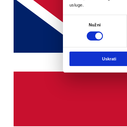
usluge.
Odabir
Nužni
pristanka
Uskrati