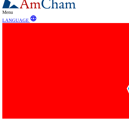
Menu
language
LANGUAGE