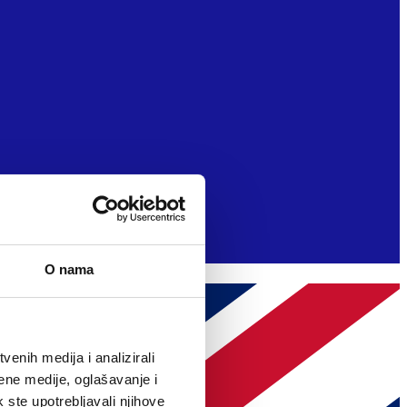
O nama
enih medija i analizirali
ene medije, oglašavanje i
k ste upotrebljavali njihove