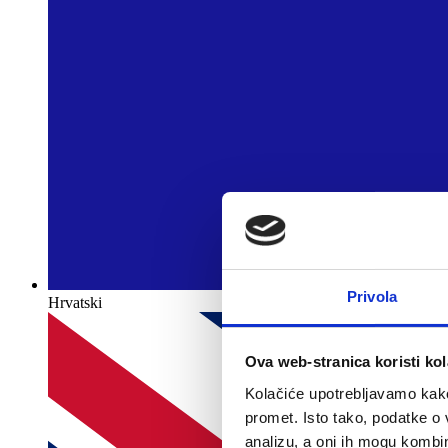
Privola
Hrvatski
Ova web-stranica koristi kol
Kolačiće upotrebljavamo kako 
promet. Isto tako, podatke o 
analizu, a oni ih mogu kombini