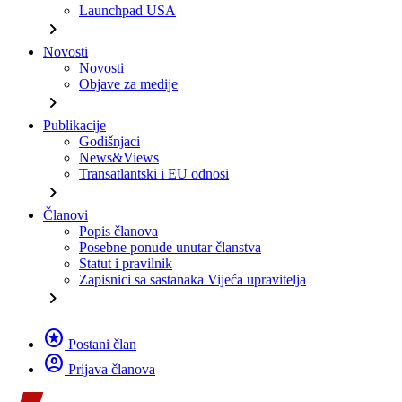
Launchpad USA
chevron_right
Novosti
Novosti
Objave za medije
chevron_right
Publikacije
Godišnjaci
News&Views
Transatlantski i EU odnosi
chevron_right
Članovi
Popis članova
Posebne ponude unutar članstva
Statut i pravilnik
Zapisnici sa sastanaka Vijeća upravitelja
chevron_right
stars
Postani član
account_circle
Prijava članova