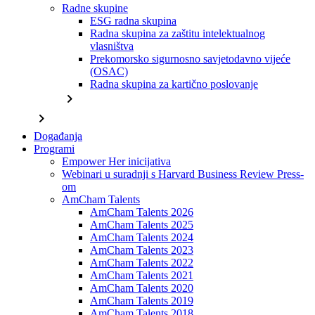
Radne skupine
ESG radna skupina
Radna skupina za zaštitu intelektualnog
vlasništva
Prekomorsko sigurnosno savjetodavno vijeće
(OSAC)
Radna skupina za kartično poslovanje
chevron_right
chevron_right
Događanja
Programi
Empower Her inicijativa
Webinari u suradnji s Harvard Business Review Press-
om
AmCham Talents
AmCham Talents 2026
AmCham Talents 2025
AmCham Talents 2024
AmCham Talents 2023
AmCham Talents 2022
AmCham Talents 2021
AmCham Talents 2020
AmCham Talents 2019
AmCham Talents 2018