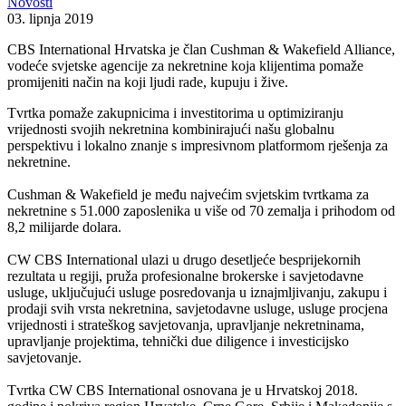
Novosti
03. lipnja 2019
CBS International Hrvatska je član Cushman & Wakefield Alliance,
vodeće svjetske agencije za nekretnine koja klijentima pomaže
promijeniti način na koji ljudi rade, kupuju i žive.
Tvrtka pomaže zakupnicima i investitorima u optimiziranju
vrijednosti svojih nekretnina kombinirajući našu globalnu
perspektivu i lokalno znanje s impresivnom platformom rješenja za
nekretnine.
Cushman & Wakefield je među najvećim svjetskim tvrtkama za
nekretnine s 51.000 zaposlenika u više od 70 zemalja i prihodom od
8,2 milijarde dolara.
CW CBS International ulazi u drugo desetljeće besprijekornih
rezultata u regiji, pruža profesionalne brokerske i savjetodavne
usluge, uključujući usluge posredovanja u iznajmljivanju, zakupu i
prodaji svih vrsta nekretnina, savjetodavne usluge, usluge procjena
vrijednosti i strateškog savjetovanja, upravljanje nekretninama,
upravljanje projektima, tehnički due diligence i investicijsko
savjetovanje.
Tvrtka CW CBS International osnovana je u Hrvatskoj 2018.