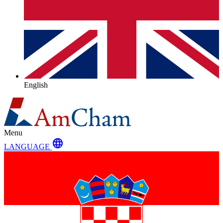
English
Menu
language
LANGUAGE