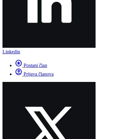
Linkedin
stars
Postani član
account_circle
Prijava članova