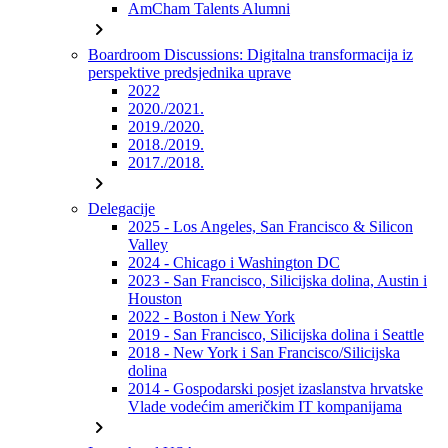
AmCham Talents Alumni
chevron_right
Boardroom Discussions: Digitalna transformacija iz
perspektive predsjednika uprave
2022
2020./2021.
2019./2020.
2018./2019.
2017./2018.
chevron_right
Delegacije
2025 - Los Angeles, San Francisco & Silicon
Valley
2024 - Chicago i Washington DC
2023 - San Francisco, Silicijska dolina, Austin i
Houston
2022 - Boston i New York
2019 - San Francisco, Silicijska dolina i Seattle
2018 - New York i San Francisco/Silicijska
dolina
2014 - Gospodarski posjet izaslanstva hrvatske
Vlade vodećim američkim IT kompanijama
chevron_right