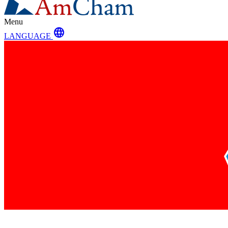
Menu
language
LANGUAGE