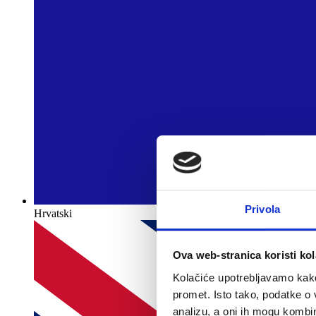
Privola
Hrvatski
Ova web-stranica koristi kol
Kolačiće upotrebljavamo kako 
promet. Isto tako, podatke o 
analizu, a oni ih mogu kombini