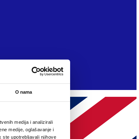
O nama
enih medija i analizirali
ene medije, oglašavanje i
k ste upotrebljavali njihove