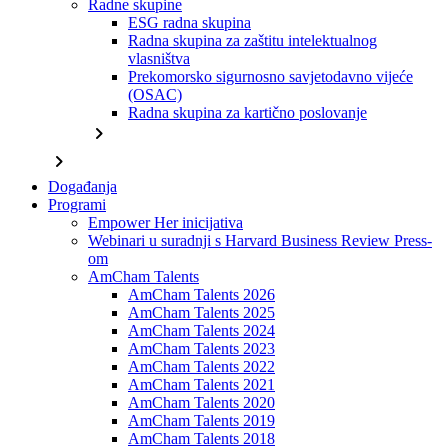
Radne skupine
ESG radna skupina
Radna skupina za zaštitu intelektualnog
vlasništva
Prekomorsko sigurnosno savjetodavno vijeće
(OSAC)
Radna skupina za kartično poslovanje
chevron_right
chevron_right
Događanja
Programi
Empower Her inicijativa
Webinari u suradnji s Harvard Business Review Press-
om
AmCham Talents
AmCham Talents 2026
AmCham Talents 2025
AmCham Talents 2024
AmCham Talents 2023
AmCham Talents 2022
AmCham Talents 2021
AmCham Talents 2020
AmCham Talents 2019
AmCham Talents 2018