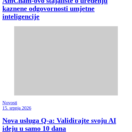
AmCham-ovo stajalište o uređenju
kaznene odgovornosti umjetne
inteligencije
Novosti
15. srpnja 2026
Nova usluga Q-a: Validirajte svoju AI
ideju u samo 10 dana