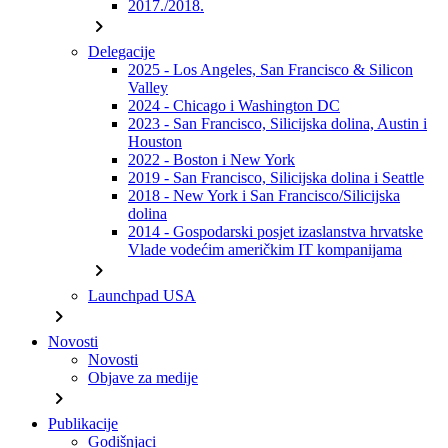
2017./2018.
chevron_right
Delegacije
2025 - Los Angeles, San Francisco & Silicon
Valley
2024 - Chicago i Washington DC
2023 - San Francisco, Silicijska dolina, Austin i
Houston
2022 - Boston i New York
2019 - San Francisco, Silicijska dolina i Seattle
2018 - New York i San Francisco/Silicijska
dolina
2014 - Gospodarski posjet izaslanstva hrvatske
Vlade vodećim američkim IT kompanijama
chevron_right
Launchpad USA
chevron_right
Novosti
Novosti
Objave za medije
chevron_right
Publikacije
Godišnjaci