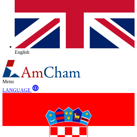
English
Menu
language
LANGUAGE