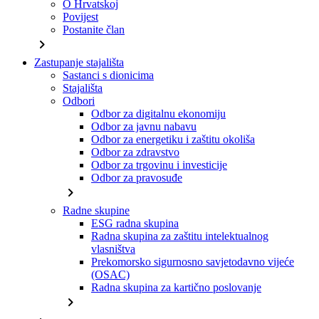
O Hrvatskoj
Povijest
Postanite član
chevron_right
Zastupanje stajališta
Sastanci s dionicima
Stajališta
Odbori
Odbor za digitalnu ekonomiju
Odbor za javnu nabavu
Odbor za energetiku i zaštitu okoliša
Odbor za zdravstvo
Odbor za trgovinu i investicije
Odbor za pravosuđe
chevron_right
Radne skupine
ESG radna skupina
Radna skupina za zaštitu intelektualnog
vlasništva
Prekomorsko sigurnosno savjetodavno vijeće
(OSAC)
Radna skupina za kartično poslovanje
chevron_right