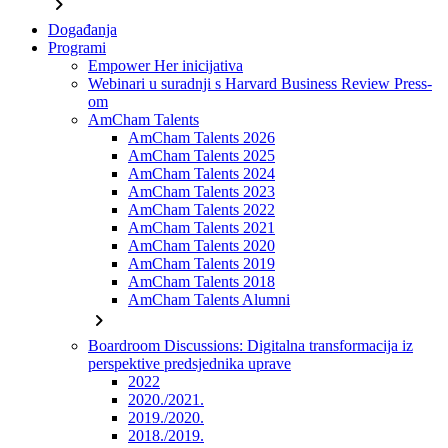
chevron_right
Događanja
Programi
Empower Her inicijativa
Webinari u suradnji s Harvard Business Review Press-
om
AmCham Talents
AmCham Talents 2026
AmCham Talents 2025
AmCham Talents 2024
AmCham Talents 2023
AmCham Talents 2022
AmCham Talents 2021
AmCham Talents 2020
AmCham Talents 2019
AmCham Talents 2018
AmCham Talents Alumni
chevron_right
Boardroom Discussions: Digitalna transformacija iz
perspektive predsjednika uprave
2022
2020./2021.
2019./2020.
2018./2019.