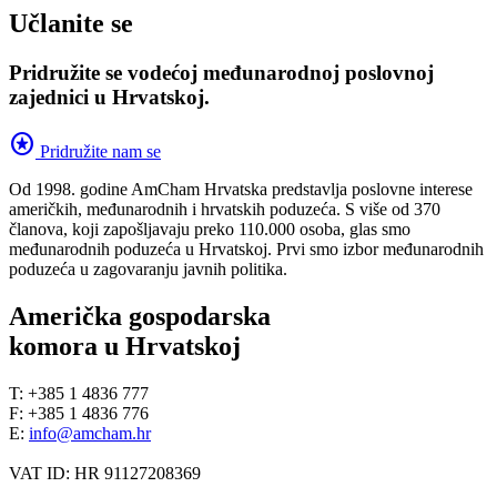
Učlanite se
Pridružite se vodećoj međunarodnoj poslovnoj
zajednici u Hrvatskoj.
stars
Pridružite nam se
Od 1998. godine AmCham Hrvatska predstavlja poslovne interese
američkih, međunarodnih i hrvatskih poduzeća. S više od 370
članova, koji zapošljavaju preko 110.000 osoba, glas smo
međunarodnih poduzeća u Hrvatskoj. Prvi smo izbor međunarodnih
poduzeća u zagovaranju javnih politika.
Američka gospodarska
komora u Hrvatskoj
T: +385 1 4836 777
F: +385 1 4836 776
E:
info@amcham.hr
VAT ID: HR 91127208369