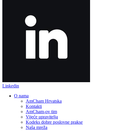
Linkedin
O nama
AmCham Hrvatska
Kontakti
AmCham-ov tim
Vijeće upravitelja
Kodeks dobre poslovne prakse
Naša mreža