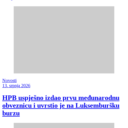
Novosti
13. srpnja 2026
HPB uspješno izdao prvu međunarodnu
obveznicu i uvrstio je na Luksemburšku
burzu