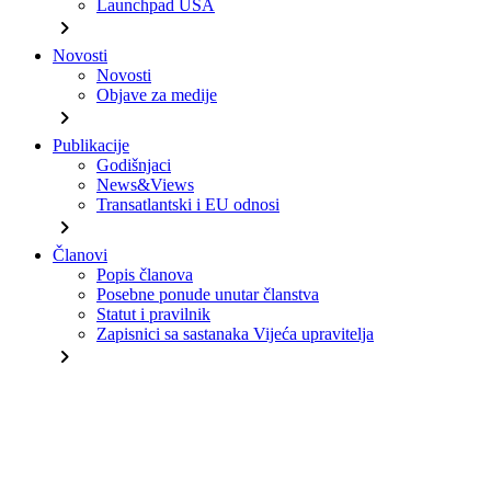
Launchpad USA
chevron_right
Novosti
Novosti
Objave za medije
chevron_right
Publikacije
Godišnjaci
News&Views
Transatlantski i EU odnosi
chevron_right
Članovi
Popis članova
Posebne ponude unutar članstva
Statut i pravilnik
Zapisnici sa sastanaka Vijeća upravitelja
chevron_right