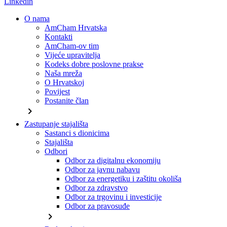
Linkedin
O nama
AmCham Hrvatska
Kontakti
AmCham-ov tim
Vijeće upravitelja
Kodeks dobre poslovne prakse
Naša mreža
O Hrvatskoj
Povijest
Postanite član
chevron_right
Zastupanje stajališta
Sastanci s dionicima
Stajališta
Odbori
Odbor za digitalnu ekonomiju
Odbor za javnu nabavu
Odbor za energetiku i zaštitu okoliša
Odbor za zdravstvo
Odbor za trgovinu i investicije
Odbor za pravosuđe
chevron_right