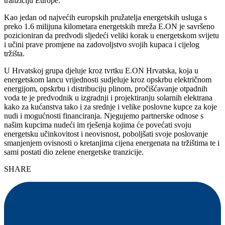
tranziciju Europe.
Kao jedan od najvećih europskih pružatelja energetskih usluga s
preko 1.6 milijuna kilometara energetskih mreža E.ON je savršeno
pozicioniran da predvodi sljedeći veliki korak u energetskom svijetu
i učini prave promjene na zadovoljstvo svojih kupaca i cijelog
tržišta.
U Hrvatskoj grupa djeluje kroz tvrtku E.ON Hrvatska, koja u
energetskom lancu vrijednosti sudjeluje kroz opskrbu električnom
energijom, opskrbu i distribuciju plinom, pročišćavanje otpadnih
voda te je predvodnik u izgradnji i projektiranju solarnih elektrana
kako za kućanstva tako i za srednje i velike poslovne kupce za koje
nudi i mogućnosti financiranja. Njegujemo partnerske odnose s
našim kupcima nudeći im rješenja kojima će povećati svoju
energetsku učinkovitost i neovisnost, poboljšati svoje poslovanje
smanjenjem ovisnosti o kretanjima cijena energenata na tržištima te i
sami postati dio zelene energetske tranzicije.
SHARE