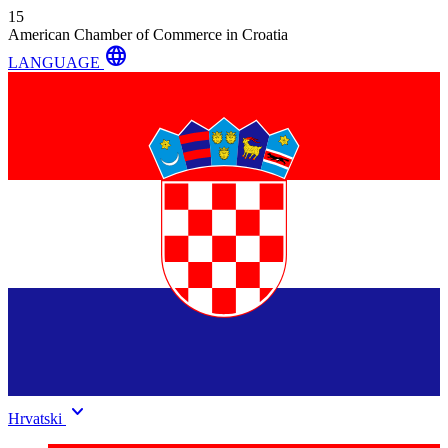
15
American Chamber of Commerce in Croatia
language
LANGUAGE
keyboard_arrow_down
Hrvatski