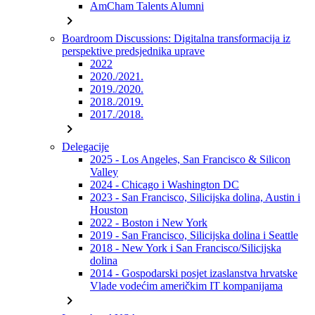
AmCham Talents Alumni
chevron_right
Boardroom Discussions: Digitalna transformacija iz
perspektive predsjednika uprave
2022
2020./2021.
2019./2020.
2018./2019.
2017./2018.
chevron_right
Delegacije
2025 - Los Angeles, San Francisco & Silicon
Valley
2024 - Chicago i Washington DC
2023 - San Francisco, Silicijska dolina, Austin i
Houston
2022 - Boston i New York
2019 - San Francisco, Silicijska dolina i Seattle
2018 - New York i San Francisco/Silicijska
dolina
2014 - Gospodarski posjet izaslanstva hrvatske
Vlade vodećim američkim IT kompanijama
chevron_right