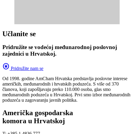
Učlanite se
Pridružite se vodećoj međunarodnoj poslovnoj
zajednici u Hrvatskoj.
stars
Pridružite nam se
Od 1998. godine AmCham Hrvatska predstavlja poslovne interese
američkih, međunarodnih i hrvatskih poduzeća. S više od 370
članova, koji zapošljavaju preko 110.000 osoba, glas smo
međunarodnih poduzeća u Hrvatskoj. Prvi smo izbor međunarodnih
poduzeća u zagovaranju javnih politika.
Američka gospodarska
komora u Hrvatskoj
T: +385 1 4836 777