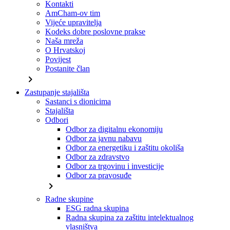
Kontakti
AmCham-ov tim
Vijeće upravitelja
Kodeks dobre poslovne prakse
Naša mreža
O Hrvatskoj
Povijest
Postanite član
chevron_right
Zastupanje stajališta
Sastanci s dionicima
Stajališta
Odbori
Odbor za digitalnu ekonomiju
Odbor za javnu nabavu
Odbor za energetiku i zaštitu okoliša
Odbor za zdravstvo
Odbor za trgovinu i investicije
Odbor za pravosuđe
chevron_right
Radne skupine
ESG radna skupina
Radna skupina za zaštitu intelektualnog
vlasništva