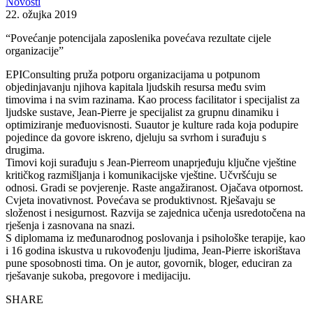
Novosti
22. ožujka 2019
“Povećanje potencijala zaposlenika povećava rezultate cijele
organizacije”
EPIConsulting pruža potporu organizacijama u potpunom
objedinjavanju njihova kapitala ljudskih resursa među svim
timovima i na svim razinama. Kao process facilitator i specijalist za
ljudske sustave, Jean-Pierre je specijalist za grupnu dinamiku i
optimiziranje međuovisnosti. Suautor je kulture rada koja podupire
pojedince da govore iskreno, djeluju sa svrhom i surađuju s
drugima.
Timovi koji surađuju s Jean-Pierreom unaprjeđuju ključne vještine
kritičkog razmišljanja i komunikacijske vještine. Učvršćuju se
odnosi. Gradi se povjerenje. Raste angažiranost. Ojačava otpornost.
Cvjeta inovativnost. Povećava se produktivnost. Rješavaju se
složenost i nesigurnost. Razvija se zajednica učenja usredotočena na
rješenja i zasnovana na snazi.
S diplomama iz međunarodnog poslovanja i psihološke terapije, kao
i 16 godina iskustva u rukovođenju ljudima, Jean-Pierre iskorištava
pune sposobnosti tima. On je autor, govornik, bloger, educiran za
rješavanje sukoba, pregovore i medijaciju.
SHARE