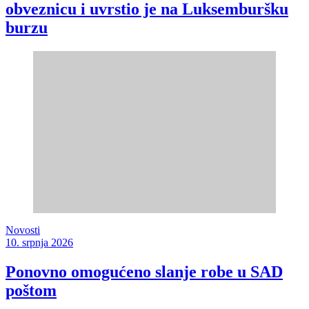
obveznicu i uvrstio je na Luksemburšku
burzu
Novosti
10. srpnja 2026
Ponovno omogućeno slanje robe u SAD
poštom