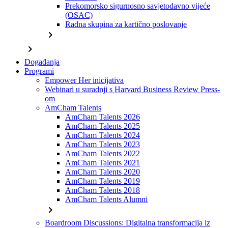
Prekomorsko sigurnosno savjetodavno vijeće
(OSAC)
Radna skupina za kartično poslovanje
chevron_right
chevron_right
Događanja
Programi
Empower Her inicijativa
Webinari u suradnji s Harvard Business Review Press-
om
AmCham Talents
AmCham Talents 2026
AmCham Talents 2025
AmCham Talents 2024
AmCham Talents 2023
AmCham Talents 2022
AmCham Talents 2021
AmCham Talents 2020
AmCham Talents 2019
AmCham Talents 2018
AmCham Talents Alumni
chevron_right
Boardroom Discussions: Digitalna transformacija iz