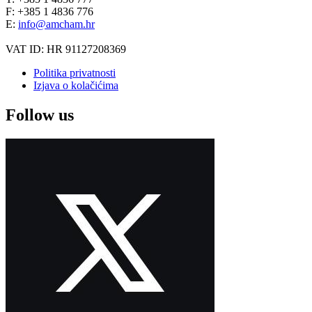
F: +385 1 4836 776
E:
info@amcham.hr
VAT ID: HR 91127208369
Politika privatnosti
Izjava o kolačićima
Follow us