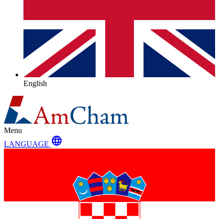
English
Menu
language
LANGUAGE