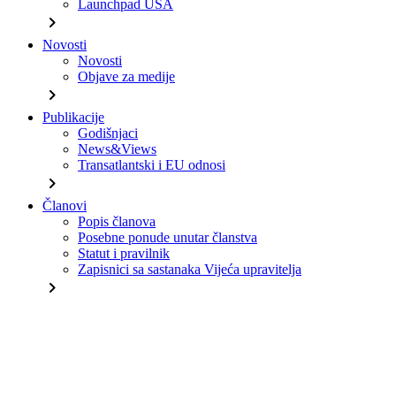
Launchpad USA
chevron_right
Novosti
Novosti
Objave za medije
chevron_right
Publikacije
Godišnjaci
News&Views
Transatlantski i EU odnosi
chevron_right
Članovi
Popis članova
Posebne ponude unutar članstva
Statut i pravilnik
Zapisnici sa sastanaka Vijeća upravitelja
chevron_right