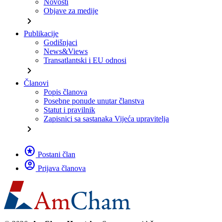
Novosti
Objave za medije
chevron_right
Publikacije
Godišnjaci
News&Views
Transatlantski i EU odnosi
chevron_right
Članovi
Popis članova
Posebne ponude unutar članstva
Statut i pravilnik
Zapisnici sa sastanaka Vijeća upravitelja
chevron_right
stars
Postani član
account_circle
Prijava članova