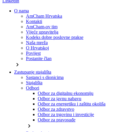
Linkedin
O nama
AmCham Hrvatska
Kontakti
AmCham-ov tim
Vijeće upravitelja
Kodeks dobre poslovne prakse
Naša mreža
O Hrvatskoj
Povijest
Postanite član
chevron_right
Zastupanje stajališta
Sastanci s dionicima
Stajališta
Odbori
Odbor za digitalnu ekonomiju
Odbor za javnu nabavu
Odbor za energetiku i zaštitu okoliša
Odbor za zdravstvo
Odbor za trgovinu i investicije
Odbor za pravosuđe
chevron_right