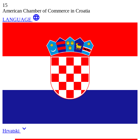
15
American Chamber of Commerce in Croatia
language
LANGUAGE
keyboard_arrow_down
Hrvatski