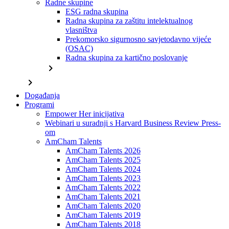
Radne skupine
ESG radna skupina
Radna skupina za zaštitu intelektualnog
vlasništva
Prekomorsko sigurnosno savjetodavno vijeće
(OSAC)
Radna skupina za kartično poslovanje
chevron_right
chevron_right
Događanja
Programi
Empower Her inicijativa
Webinari u suradnji s Harvard Business Review Press-
om
AmCham Talents
AmCham Talents 2026
AmCham Talents 2025
AmCham Talents 2024
AmCham Talents 2023
AmCham Talents 2022
AmCham Talents 2021
AmCham Talents 2020
AmCham Talents 2019
AmCham Talents 2018