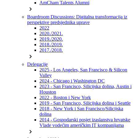
AmCham Talents Alumni
chevron_right
Boardroom Discussions: Digitalna transformacija iz
perspektive predsjednika uprave
2022
2020./2021.
2019./2020.
2018./2019.
2017./2018.
chevron_right
Delegacije
2025 - Los Angeles, San Francisco & Silicon
Valley
2024 - Chicago i Washington DC
2023 - San Francisco, Silicijska dolina, Austin i
Houston
2022 - Boston i New York
2019 - San Francisco, Silicijska dolina i Seattle
2018 - New York i San Francisco/Silicijska
dolina
2014 - Gospodarski posjet izaslanstva hrvatske
Vlade vodećim američkim IT kompanijama
chevron_right