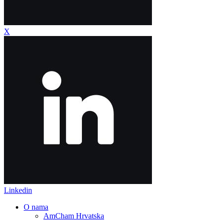
X
Linkedin
O nama
AmCham Hrvatska