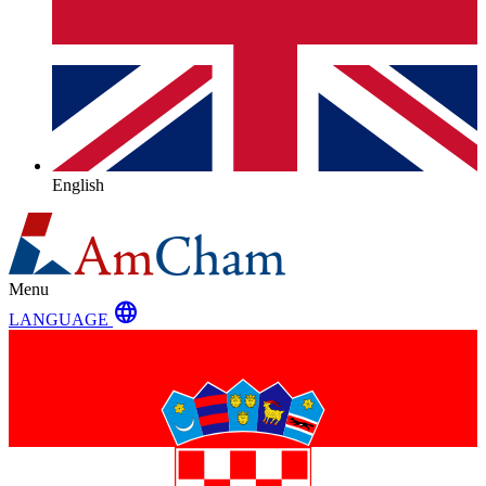
English
Menu
language
LANGUAGE