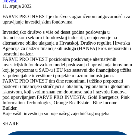
Novosti
11. srpnja 2022
FARVE PRO INVEST je društvo s ograničenom odgovornošću za
upravljanje investicijskim fondovima.
Investicijsko društvo s više od deset godina poslovanja u
financijskom sektoru i fondovskoj industriji, usmjereno je na
alternativne oblike ulaganja u Hrvatskoj. Društvo regulira Hrvatska
Agencija za nadzor financijskih usluga (HANFA) kroz neposredni i
posredni nadzor.
FARVE PRO INVEST pozicionira poslovanje alternativnih
investicijskih fondova kao model poslovanja i upravljanja imovinom
koji je prepoznat u SAD-u i EU kao sastavni dio financijskog tržišta
za potencijalne investitore i projekte u raznim industrijama.
FARVE PRO INVEST tim čine renomirani i tržišno prepoznati
poslovni i financijski stručnjaci s lokalnim, regionalnim i globalnim
iskustvom, koji svojim znanjem doprinose radu i razvoju fondova
pod upravljanjem FARVE PRO INVESTA: Gold Energetics, Pink
Information Technologies, Orange RealEstate i Blue Income
Builder.
Boje vaših investicija su boje našeg zajedničkog uspjeha.
SHARE