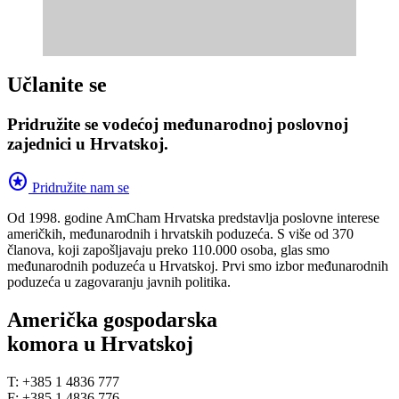
Učlanite se
Pridružite se vodećoj međunarodnoj poslovnoj
zajednici u Hrvatskoj.
stars
Pridružite nam se
Od 1998. godine AmCham Hrvatska predstavlja poslovne interese
američkih, međunarodnih i hrvatskih poduzeća. S više od 370
članova, koji zapošljavaju preko 110.000 osoba, glas smo
međunarodnih poduzeća u Hrvatskoj. Prvi smo izbor međunarodnih
poduzeća u zagovaranju javnih politika.
Američka gospodarska
komora u Hrvatskoj
T: +385 1 4836 777
F: +385 1 4836 776