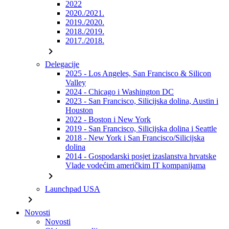
2022
2020./2021.
2019./2020.
2018./2019.
2017./2018.
chevron_right
Delegacije
2025 - Los Angeles, San Francisco & Silicon
Valley
2024 - Chicago i Washington DC
2023 - San Francisco, Silicijska dolina, Austin i
Houston
2022 - Boston i New York
2019 - San Francisco, Silicijska dolina i Seattle
2018 - New York i San Francisco/Silicijska
dolina
2014 - Gospodarski posjet izaslanstva hrvatske
Vlade vodećim američkim IT kompanijama
chevron_right
Launchpad USA
chevron_right
Novosti
Novosti