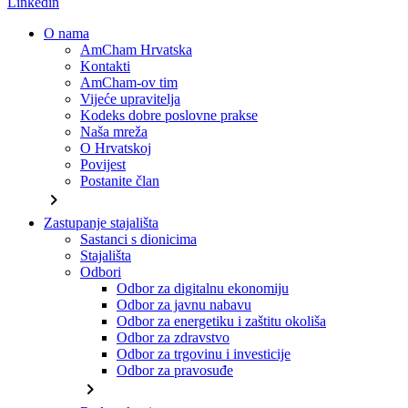
Linkedin
O nama
AmCham Hrvatska
Kontakti
AmCham-ov tim
Vijeće upravitelja
Kodeks dobre poslovne prakse
Naša mreža
O Hrvatskoj
Povijest
Postanite član
chevron_right
Zastupanje stajališta
Sastanci s dionicima
Stajališta
Odbori
Odbor za digitalnu ekonomiju
Odbor za javnu nabavu
Odbor za energetiku i zaštitu okoliša
Odbor za zdravstvo
Odbor za trgovinu i investicije
Odbor za pravosuđe
chevron_right