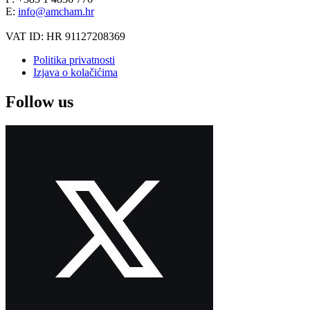
E:
info@amcham.hr
VAT ID: HR 91127208369
Politika privatnosti
Izjava o kolačićima
Follow us