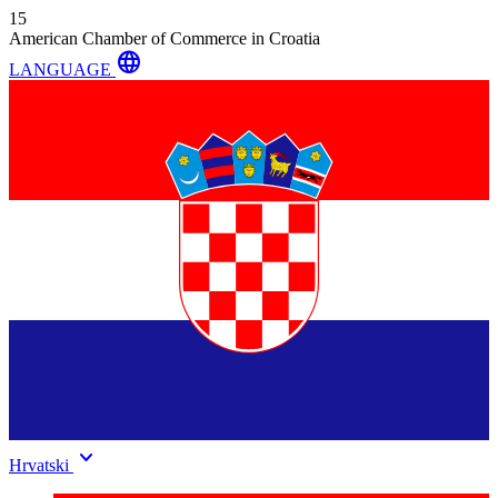
15
American Chamber of Commerce in Croatia
language
LANGUAGE
keyboard_arrow_down
Hrvatski