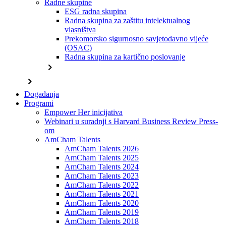
Radne skupine
ESG radna skupina
Radna skupina za zaštitu intelektualnog
vlasništva
Prekomorsko sigurnosno savjetodavno vijeće
(OSAC)
Radna skupina za kartično poslovanje
chevron_right
chevron_right
Događanja
Programi
Empower Her inicijativa
Webinari u suradnji s Harvard Business Review Press-
om
AmCham Talents
AmCham Talents 2026
AmCham Talents 2025
AmCham Talents 2024
AmCham Talents 2023
AmCham Talents 2022
AmCham Talents 2021
AmCham Talents 2020
AmCham Talents 2019
AmCham Talents 2018