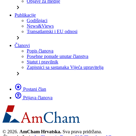
Objave za medije
chevron_right
Publikacije
Godišnjaci
News&Views
Transatlantski i EU odnosi
chevron_right
Članovi
Popis članova
Posebne ponude unutar članstva
Statut i pravilnik
Zapisnici sa sastanaka Vijeća upravitelja
chevron_right
stars
Postani član
account_circle
Prijava članova
© 2026.
AmCham Hrvatska.
Sva prava pridržana.