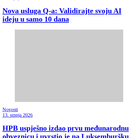
Nova usluga Q-a: Validirajte svoju AI
ideju u samo 10 dana
Novosti
13. srpnja 2026
HPB uspješno izdao prvu međunarodnu
obveznicu i uvrstio je na Luksemburšku