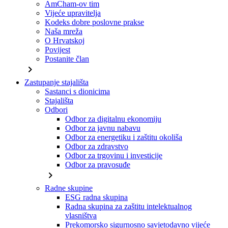
AmCham-ov tim
Vijeće upravitelja
Kodeks dobre poslovne prakse
Naša mreža
O Hrvatskoj
Povijest
Postanite član
chevron_right
Zastupanje stajališta
Sastanci s dionicima
Stajališta
Odbori
Odbor za digitalnu ekonomiju
Odbor za javnu nabavu
Odbor za energetiku i zaštitu okoliša
Odbor za zdravstvo
Odbor za trgovinu i investicije
Odbor za pravosuđe
chevron_right
Radne skupine
ESG radna skupina
Radna skupina za zaštitu intelektualnog
vlasništva
Prekomorsko sigurnosno savjetodavno vijeće