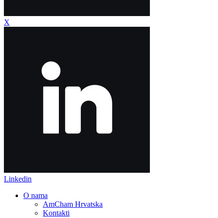
X
Linkedin
O nama
AmCham Hrvatska
Kontakti