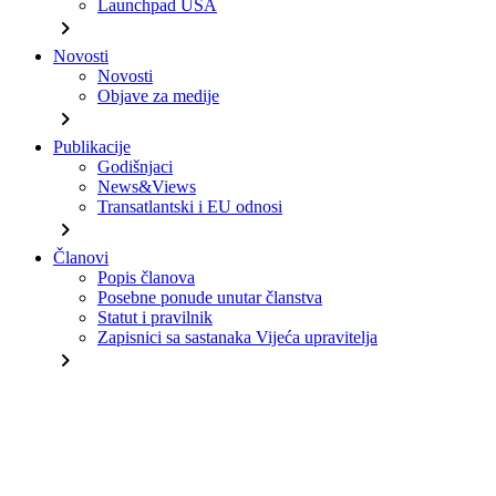
Launchpad USA
chevron_right
Novosti
Novosti
Objave za medije
chevron_right
Publikacije
Godišnjaci
News&Views
Transatlantski i EU odnosi
chevron_right
Članovi
Popis članova
Posebne ponude unutar članstva
Statut i pravilnik
Zapisnici sa sastanaka Vijeća upravitelja
chevron_right