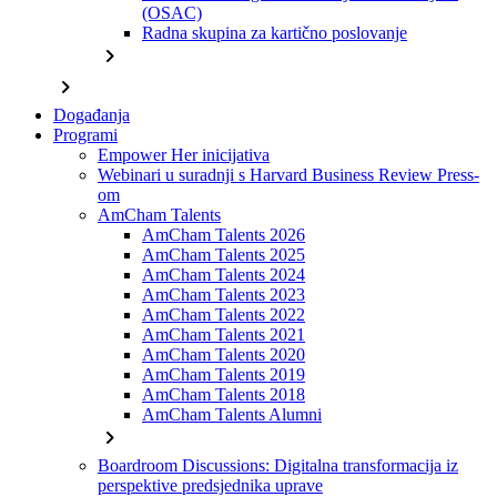
(OSAC)
Radna skupina za kartično poslovanje
chevron_right
chevron_right
Događanja
Programi
Empower Her inicijativa
Webinari u suradnji s Harvard Business Review Press-
om
AmCham Talents
AmCham Talents 2026
AmCham Talents 2025
AmCham Talents 2024
AmCham Talents 2023
AmCham Talents 2022
AmCham Talents 2021
AmCham Talents 2020
AmCham Talents 2019
AmCham Talents 2018
AmCham Talents Alumni
chevron_right
Boardroom Discussions: Digitalna transformacija iz
perspektive predsjednika uprave