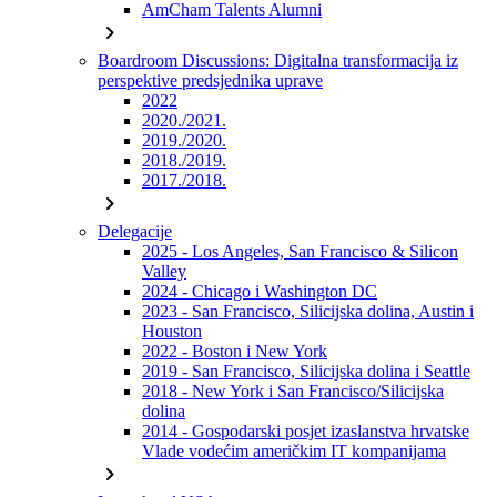
AmCham Talents Alumni
chevron_right
Boardroom Discussions: Digitalna transformacija iz
perspektive predsjednika uprave
2022
2020./2021.
2019./2020.
2018./2019.
2017./2018.
chevron_right
Delegacije
2025 - Los Angeles, San Francisco & Silicon
Valley
2024 - Chicago i Washington DC
2023 - San Francisco, Silicijska dolina, Austin i
Houston
2022 - Boston i New York
2019 - San Francisco, Silicijska dolina i Seattle
2018 - New York i San Francisco/Silicijska
dolina
2014 - Gospodarski posjet izaslanstva hrvatske
Vlade vodećim američkim IT kompanijama
chevron_right