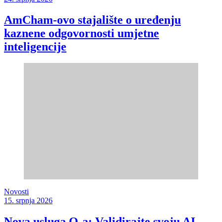
AmCham-ovo stajalište o uređenju
kaznene odgovornosti umjetne
inteligencije
Novosti
15. srpnja 2026
Nova usluga Q-a: Validirajte svoju AI