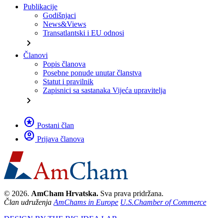
Publikacije
Godišnjaci
News&Views
Transatlantski i EU odnosi
chevron_right
Članovi
Popis članova
Posebne ponude unutar članstva
Statut i pravilnik
Zapisnici sa sastanaka Vijeća upravitelja
chevron_right
stars
Postani član
account_circle
Prijava članova
© 2026.
AmCham Hrvatska.
Sva prava pridržana.
Član udruženja
AmChams in Europe
U.S.Chamber of Commerce