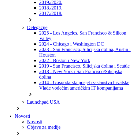
2019./2020.
2018./2019.
2017./2018.
chevron_right
Delegacije
2025 - Los Angeles, San Francisco & Silicon
Valley
2024 - Chicago i Washington DC
2023 - San Francisco, Silicijska dolina, Austin i
Houston
2022 - Boston i New York
2019 - San Francisco, Silicijska dolina i Seattle
2018 - New York i San Francisco/Silicijska
dolina
2014 - Gospodarski posjet izaslanstva hrvatske
Vlade vodećim američkim IT kompanijama
chevron_right
Launchpad USA
chevron_right
Novosti
Novosti
Objave za medije
chevron_right