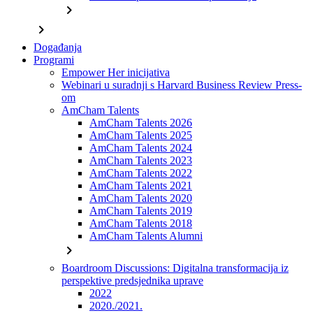
chevron_right
chevron_right
Događanja
Programi
Empower Her inicijativa
Webinari u suradnji s Harvard Business Review Press-
om
AmCham Talents
AmCham Talents 2026
AmCham Talents 2025
AmCham Talents 2024
AmCham Talents 2023
AmCham Talents 2022
AmCham Talents 2021
AmCham Talents 2020
AmCham Talents 2019
AmCham Talents 2018
AmCham Talents Alumni
chevron_right
Boardroom Discussions: Digitalna transformacija iz
perspektive predsjednika uprave
2022
2020./2021.