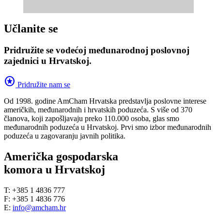
Učlanite se
Pridružite se vodećoj međunarodnoj poslovnoj
zajednici u Hrvatskoj.
stars
Pridružite nam se
Od 1998. godine AmCham Hrvatska predstavlja poslovne interese
američkih, međunarodnih i hrvatskih poduzeća. S više od 370
članova, koji zapošljavaju preko 110.000 osoba, glas smo
međunarodnih poduzeća u Hrvatskoj. Prvi smo izbor međunarodnih
poduzeća u zagovaranju javnih politika.
Američka gospodarska
komora u Hrvatskoj
T: +385 1 4836 777
F: +385 1 4836 776
E:
info@amcham.hr