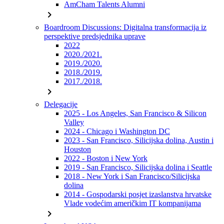
AmCham Talents Alumni
chevron_right
Boardroom Discussions: Digitalna transformacija iz
perspektive predsjednika uprave
2022
2020./2021.
2019./2020.
2018./2019.
2017./2018.
chevron_right
Delegacije
2025 - Los Angeles, San Francisco & Silicon
Valley
2024 - Chicago i Washington DC
2023 - San Francisco, Silicijska dolina, Austin i
Houston
2022 - Boston i New York
2019 - San Francisco, Silicijska dolina i Seattle
2018 - New York i San Francisco/Silicijska
dolina
2014 - Gospodarski posjet izaslanstva hrvatske
Vlade vodećim američkim IT kompanijama
chevron_right