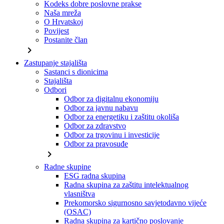
Kodeks dobre poslovne prakse
Naša mreža
O Hrvatskoj
Povijest
Postanite član
chevron_right
Zastupanje stajališta
Sastanci s dionicima
Stajališta
Odbori
Odbor za digitalnu ekonomiju
Odbor za javnu nabavu
Odbor za energetiku i zaštitu okoliša
Odbor za zdravstvo
Odbor za trgovinu i investicije
Odbor za pravosuđe
chevron_right
Radne skupine
ESG radna skupina
Radna skupina za zaštitu intelektualnog
vlasništva
Prekomorsko sigurnosno savjetodavno vijeće
(OSAC)
Radna skupina za kartično poslovanje