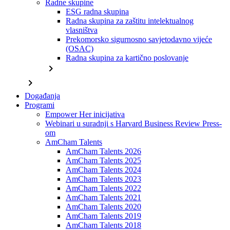
Radne skupine
ESG radna skupina
Radna skupina za zaštitu intelektualnog
vlasništva
Prekomorsko sigurnosno savjetodavno vijeće
(OSAC)
Radna skupina za kartično poslovanje
chevron_right
chevron_right
Događanja
Programi
Empower Her inicijativa
Webinari u suradnji s Harvard Business Review Press-
om
AmCham Talents
AmCham Talents 2026
AmCham Talents 2025
AmCham Talents 2024
AmCham Talents 2023
AmCham Talents 2022
AmCham Talents 2021
AmCham Talents 2020
AmCham Talents 2019
AmCham Talents 2018