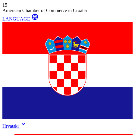
15
American Chamber of Commerce in Croatia
language
LANGUAGE
keyboard_arrow_down
Hrvatski