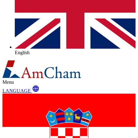
English
Menu
language
LANGUAGE