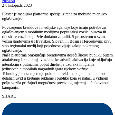
Novosti
27. listopada 2023
Flaster je medijska platforma specijalizirana za mobilno mjerljivo
oglašavanje.
Povezujemo brendove i medijske agencije koje imaju potrebe za
oglašavanjem s mobilnim medijima poput taksi vozila, buseva ili
rideshare vozila koja žele dodatno zaraditi. S prisustvom u svim
većim gradovima u Hrvatskoj, Sloveniji i Bosni i Hercegovini, prvi
smo regionalni medij koji pojednostavljuje zakup pokretnog
oglašavanja.
Naša platforma omogućuje brendovima doseći široku publiku putem
atraktivnog brendiranja vozila te kreativnih aktivacija koje uključuju
interakciju s putnicima poput dijeljenja uzoraka ili igranja
jedinstvenih mobilnih nagradnih igara tijekom vožnje.
Tehnologijom za mjerenje pokretnih reklama klijentima nudimo
detaljan uvid u kretanje reklame i publike koja se nalazi u vidnom
polju vozila pružajući mogućnost preciznog mjerenja učinkovitosti
kampanja.
SHARE