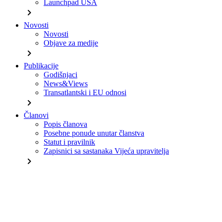
Launchpad USA
chevron_right
Novosti
Novosti
Objave za medije
chevron_right
Publikacije
Godišnjaci
News&Views
Transatlantski i EU odnosi
chevron_right
Članovi
Popis članova
Posebne ponude unutar članstva
Statut i pravilnik
Zapisnici sa sastanaka Vijeća upravitelja
chevron_right