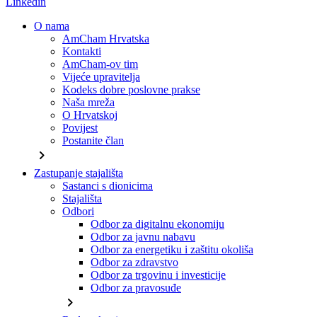
Linkedin
O nama
AmCham Hrvatska
Kontakti
AmCham-ov tim
Vijeće upravitelja
Kodeks dobre poslovne prakse
Naša mreža
O Hrvatskoj
Povijest
Postanite član
chevron_right
Zastupanje stajališta
Sastanci s dionicima
Stajališta
Odbori
Odbor za digitalnu ekonomiju
Odbor za javnu nabavu
Odbor za energetiku i zaštitu okoliša
Odbor za zdravstvo
Odbor za trgovinu i investicije
Odbor za pravosuđe
chevron_right