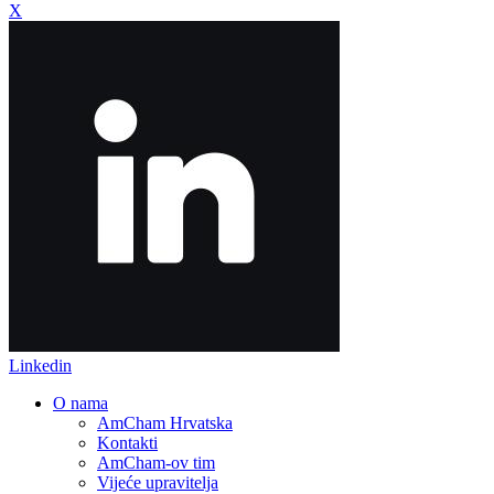
X
Linkedin
O nama
AmCham Hrvatska
Kontakti
AmCham-ov tim
Vijeće upravitelja