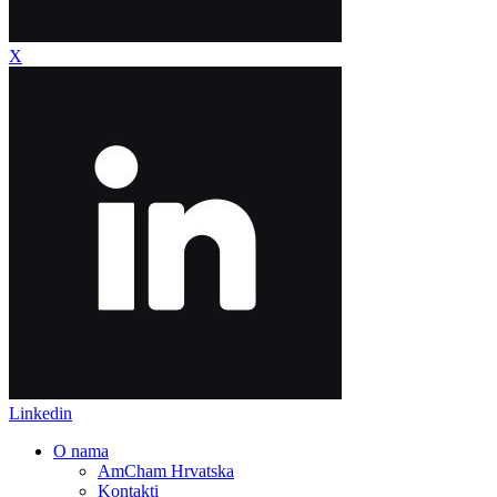
X
Linkedin
O nama
AmCham Hrvatska
Kontakti