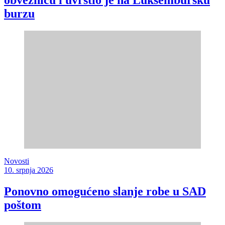
obveznicu i uvrstio je na Luksemburšku
burzu
Novosti
10. srpnja 2026
Ponovno omogućeno slanje robe u SAD
poštom