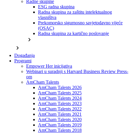
Radne skupine
ESG radna skupina
Radna skupina za zaštitu intelektualnog
vlasništva
Prekomorsko sigurnosno savjetodavno vijeće
(OSAC)
Radna skupina za kartično poslovanje
chevron_right
chevron_right
Događanja
Programi
Empower Her inicijativa
Webinari u suradnji s Harvard Business Review Press-
om
AmCham Talents
AmCham Talents 2026
AmCham Talents 2025
AmCham Talents 2024
AmCham Talents 2023
AmCham Talents 2022
AmCham Talents 2021
AmCham Talents 2020
AmCham Talents 2019
AmCham Talents 2018