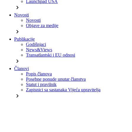
Launchpad USA
chevron_right
Novosti
Novosti
Objave za medije
chevron_right
Publikacije
Godišnjaci
News&Views
Transatlantski i EU odnosi
chevron_right
Članovi
Popis članova
Posebne ponude unutar članstva
Statut i pravilnik
Zapisnici sa sastanaka Vijeća upravitelja
chevron_right