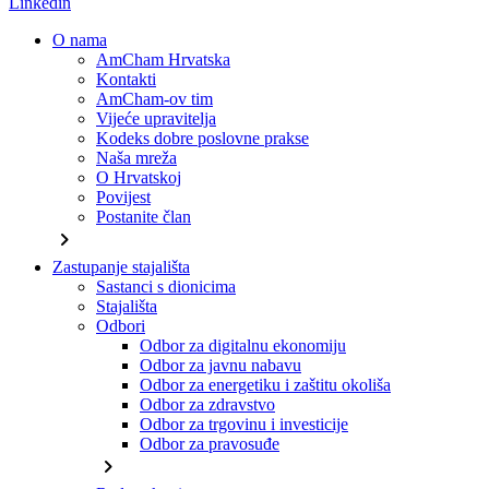
Linkedin
O nama
AmCham Hrvatska
Kontakti
AmCham-ov tim
Vijeće upravitelja
Kodeks dobre poslovne prakse
Naša mreža
O Hrvatskoj
Povijest
Postanite član
chevron_right
Zastupanje stajališta
Sastanci s dionicima
Stajališta
Odbori
Odbor za digitalnu ekonomiju
Odbor za javnu nabavu
Odbor za energetiku i zaštitu okoliša
Odbor za zdravstvo
Odbor za trgovinu i investicije
Odbor za pravosuđe
chevron_right