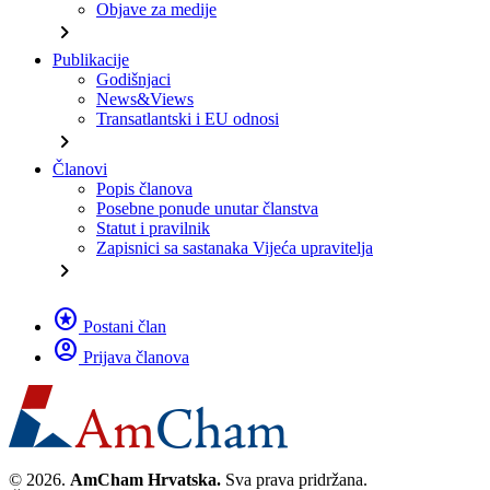
Objave za medije
chevron_right
Publikacije
Godišnjaci
News&Views
Transatlantski i EU odnosi
chevron_right
Članovi
Popis članova
Posebne ponude unutar članstva
Statut i pravilnik
Zapisnici sa sastanaka Vijeća upravitelja
chevron_right
stars
Postani član
account_circle
Prijava članova
© 2026.
AmCham Hrvatska.
Sva prava pridržana.