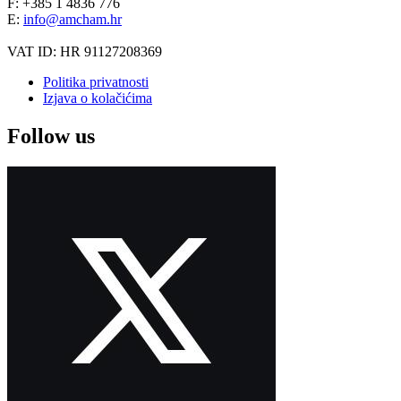
F: +385 1 4836 776
E:
info@amcham.hr
VAT ID: HR 91127208369
Politika privatnosti
Izjava o kolačićima
Follow us