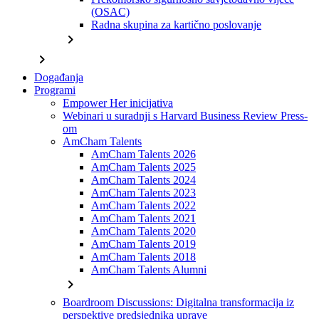
(OSAC)
Radna skupina za kartično poslovanje
chevron_right
chevron_right
Događanja
Programi
Empower Her inicijativa
Webinari u suradnji s Harvard Business Review Press-
om
AmCham Talents
AmCham Talents 2026
AmCham Talents 2025
AmCham Talents 2024
AmCham Talents 2023
AmCham Talents 2022
AmCham Talents 2021
AmCham Talents 2020
AmCham Talents 2019
AmCham Talents 2018
AmCham Talents Alumni
chevron_right
Boardroom Discussions: Digitalna transformacija iz
perspektive predsjednika uprave