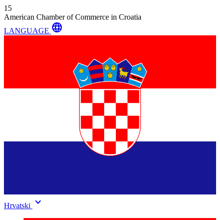
15
American Chamber of Commerce in Croatia
language
LANGUAGE
keyboard_arrow_down
Hrvatski