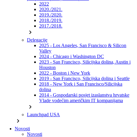
2022
2020./2021.
2019./2020.
2018./2019.
2017./2018.
chevron_right
Delegacije
2025 - Los Angeles, San Francisco & Silicon
Valley
2024 - Chicago i Washington DC
2023 - San Francisco, Silicijska dolina, Austin i
Houston
2022 - Boston i New York
2019 - San Francisco, Silicijska dolina i Seattle
2018 - New York i San Francisco/Silicijska
dolina
2014 - Gospodarski posjet izaslanstva hrvatske
Vlade vodećim američkim IT kompanijama
chevron_right
Launchpad USA
chevron_right
Novosti
Novosti