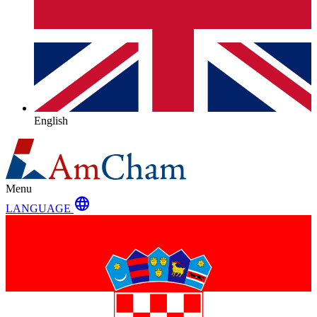
English
Menu
language
LANGUAGE