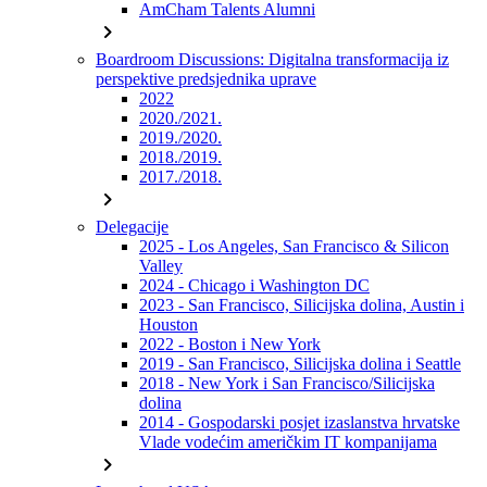
AmCham Talents Alumni
chevron_right
Boardroom Discussions: Digitalna transformacija iz
perspektive predsjednika uprave
2022
2020./2021.
2019./2020.
2018./2019.
2017./2018.
chevron_right
Delegacije
2025 - Los Angeles, San Francisco & Silicon
Valley
2024 - Chicago i Washington DC
2023 - San Francisco, Silicijska dolina, Austin i
Houston
2022 - Boston i New York
2019 - San Francisco, Silicijska dolina i Seattle
2018 - New York i San Francisco/Silicijska
dolina
2014 - Gospodarski posjet izaslanstva hrvatske
Vlade vodećim američkim IT kompanijama
chevron_right