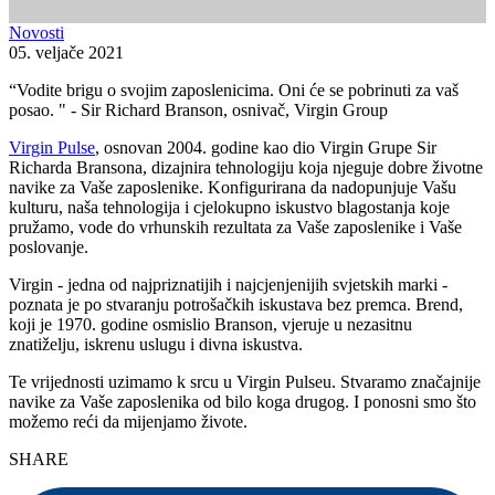
Novosti
05. veljače 2021
“Vodite brigu o svojim zaposlenicima. Oni će se pobrinuti za vaš
posao. " - Sir Richard Branson, osnivač, Virgin Group
Virgin Pulse
, osnovan 2004. godine kao dio Virgin Grupe Sir
Richarda Bransona, dizajnira tehnologiju koja njeguje dobre životne
navike za Vaše zaposlenike. Konfigurirana da nadopunjuje Vašu
kulturu, naša tehnologija i cjelokupno iskustvo blagostanja koje
pružamo, vode do vrhunskih rezultata za Vaše zaposlenike i Vaše
poslovanje.
Virgin - jedna od najpriznatijih i najcjenjenijih svjetskih marki -
poznata je po stvaranju potrošačkih iskustava bez premca. Brend,
koji je 1970. godine osmislio Branson, vjeruje u nezasitnu
znatiželju, iskrenu uslugu i divna iskustva.
Te vrijednosti uzimamo k srcu u Virgin Pulseu. Stvaramo značajnije
navike za Vaše zaposlenika od bilo koga drugog. I ponosni smo što
možemo reći da mijenjamo živote.
SHARE