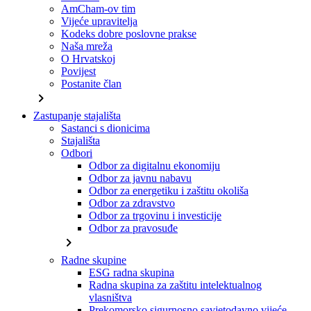
AmCham-ov tim
Vijeće upravitelja
Kodeks dobre poslovne prakse
Naša mreža
O Hrvatskoj
Povijest
Postanite član
chevron_right
Zastupanje stajališta
Sastanci s dionicima
Stajališta
Odbori
Odbor za digitalnu ekonomiju
Odbor za javnu nabavu
Odbor za energetiku i zaštitu okoliša
Odbor za zdravstvo
Odbor za trgovinu i investicije
Odbor za pravosuđe
chevron_right
Radne skupine
ESG radna skupina
Radna skupina za zaštitu intelektualnog
vlasništva
Prekomorsko sigurnosno savjetodavno vijeće