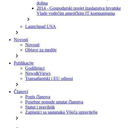
dolina
2014 - Gospodarski posjet izaslanstva hrvatske
Vlade vodećim američkim IT kompanijama
chevron_right
Launchpad USA
chevron_right
Novosti
Novosti
Objave za medije
chevron_right
Publikacije
Godišnjaci
News&Views
Transatlantski i EU odnosi
chevron_right
Članovi
Popis članova
Posebne ponude unutar članstva
Statut i pravilnik
Zapisnici sa sastanaka Vijeća upravitelja
chevron_right