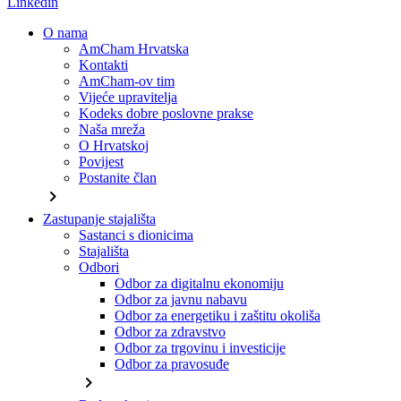
Linkedin
O nama
AmCham Hrvatska
Kontakti
AmCham-ov tim
Vijeće upravitelja
Kodeks dobre poslovne prakse
Naša mreža
O Hrvatskoj
Povijest
Postanite član
chevron_right
Zastupanje stajališta
Sastanci s dionicima
Stajališta
Odbori
Odbor za digitalnu ekonomiju
Odbor za javnu nabavu
Odbor za energetiku i zaštitu okoliša
Odbor za zdravstvo
Odbor za trgovinu i investicije
Odbor za pravosuđe
chevron_right