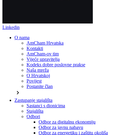
Linkedin
O nama
AmCham Hrvatska
Kontakti
AmCham-ov tim
Vijeće upravitelja
Kodeks dobre poslovne prakse
Naša mreža
O Hrvatskoj
Povijest
Postanite član
chevron_right
Zastupanje stajališta
Sastanci s dionicima
Stajališta
Odbori
Odbor za digitalnu ekonomiju
Odbor za javnu nabavu
Odbor za energetiku i zaštitu okoliša