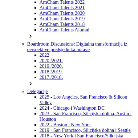
AmCham Talents 2022
AmCham Talents 2021
AmCham Talents 2020
AmCham Talents 2019
AmCham Talents 2018
AmCham Talents Alumni
chevron_right
Boardroom Discussions: Digitalna transformacija iz
perspektive predsjednika uprave
2022
2020./2021.
2019./2020.
2018./2019.
2017./2018.
chevron_right
Delegacije
2025 - Los Angeles, San Francisco & Silicon
Valley
2024 - Chicago i Washington DC
2023 - San Francisco, Silicijska dolina, Austin i
Houston
2022 - Boston i New York
2019 - San Francisco, Silicijska dolina i Seattle
2018 - New York i San Francisco/Silicijska