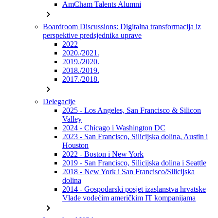
AmCham Talents Alumni
chevron_right
Boardroom Discussions: Digitalna transformacija iz
perspektive predsjednika uprave
2022
2020./2021.
2019./2020.
2018./2019.
2017./2018.
chevron_right
Delegacije
2025 - Los Angeles, San Francisco & Silicon
Valley
2024 - Chicago i Washington DC
2023 - San Francisco, Silicijska dolina, Austin i
Houston
2022 - Boston i New York
2019 - San Francisco, Silicijska dolina i Seattle
2018 - New York i San Francisco/Silicijska
dolina
2014 - Gospodarski posjet izaslanstva hrvatske
Vlade vodećim američkim IT kompanijama
chevron_right