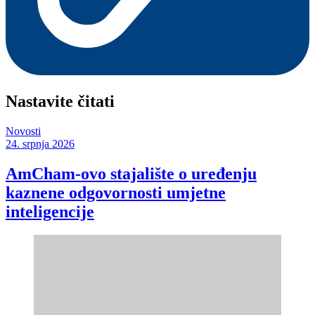
Nastavite čitati
Novosti
24. srpnja 2026
AmCham-ovo stajalište o uređenju
kaznene odgovornosti umjetne
inteligencije