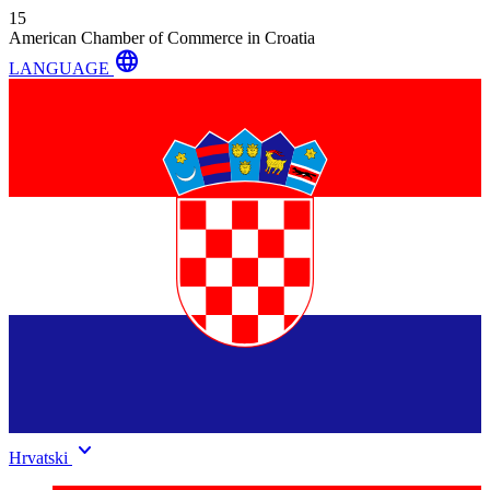
15
American Chamber of Commerce in Croatia
language
LANGUAGE
keyboard_arrow_down
Hrvatski