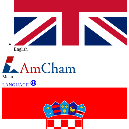
English
Menu
language
LANGUAGE