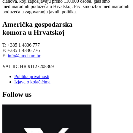
članova, koji zapošljavaju preko 110.000 osoba, glas smo
međunarodnih poduzeća u Hrvatskoj. Prvi smo izbor međunarodnih
poduzeća u zagovaranju javnih politika.
Američka gospodarska
komora u Hrvatskoj
T: +385 1 4836 777
F: +385 1 4836 776
E:
info@amcham.hr
VAT ID: HR 91127208369
Politika privatnosti
Izjava o kolačićima
Follow us