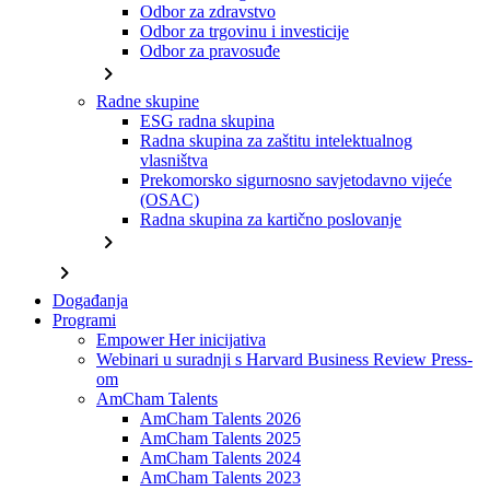
Odbor za zdravstvo
Odbor za trgovinu i investicije
Odbor za pravosuđe
chevron_right
Radne skupine
ESG radna skupina
Radna skupina za zaštitu intelektualnog
vlasništva
Prekomorsko sigurnosno savjetodavno vijeće
(OSAC)
Radna skupina za kartično poslovanje
chevron_right
chevron_right
Događanja
Programi
Empower Her inicijativa
Webinari u suradnji s Harvard Business Review Press-
om
AmCham Talents
AmCham Talents 2026
AmCham Talents 2025
AmCham Talents 2024
AmCham Talents 2023