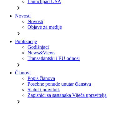
Launchpad USA
chevron_right
Novosti
Novosti
Objave za medije
chevron_right
Publikacije
Godišnjaci
News&Views
Transatlantski i EU odnosi
chevron_right
Članovi
Popis članova
Posebne ponude unutar članstva
Statut i pravilnik
Zapisnici sa sastanaka Vijeća upravitelja
chevron_right