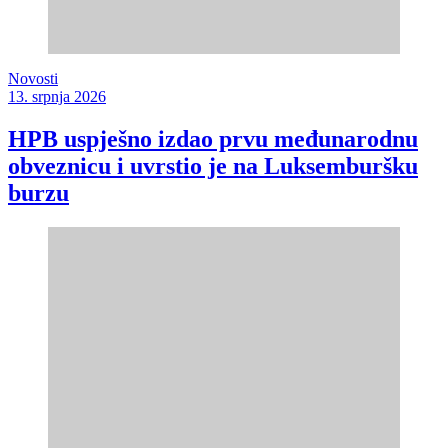
Novosti
13. srpnja 2026
HPB uspješno izdao prvu međunarodnu
obveznicu i uvrstio je na Luksemburšku
burzu