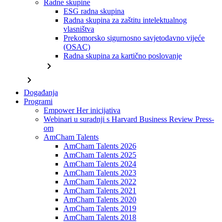
Radne skupine
ESG radna skupina
Radna skupina za zaštitu intelektualnog
vlasništva
Prekomorsko sigurnosno savjetodavno vijeće
(OSAC)
Radna skupina za kartično poslovanje
chevron_right
chevron_right
Događanja
Programi
Empower Her inicijativa
Webinari u suradnji s Harvard Business Review Press-
om
AmCham Talents
AmCham Talents 2026
AmCham Talents 2025
AmCham Talents 2024
AmCham Talents 2023
AmCham Talents 2022
AmCham Talents 2021
AmCham Talents 2020
AmCham Talents 2019
AmCham Talents 2018