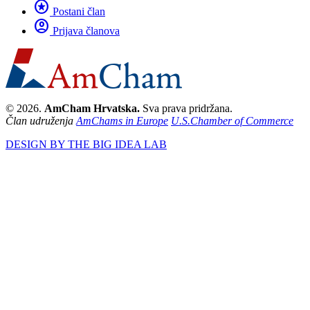
stars
Postani član
account_circle
Prijava članova
© 2026.
AmCham Hrvatska.
Sva prava pridržana.
Član udruženja
AmChams in Europe
U.S.Chamber of Commerce
DESIGN BY THE BIG IDEA LAB