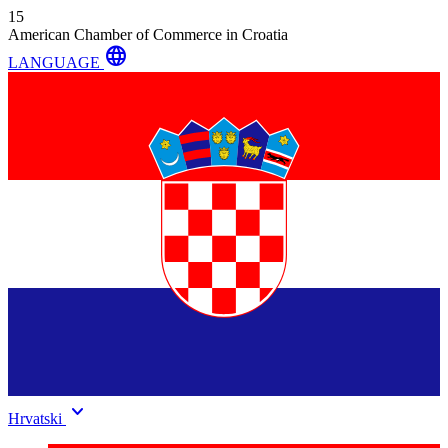
15
American Chamber of Commerce in Croatia
language
LANGUAGE
keyboard_arrow_down
Hrvatski