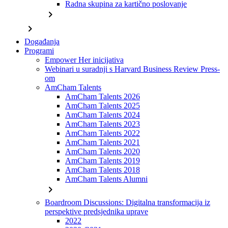
Radna skupina za kartično poslovanje
chevron_right
chevron_right
Događanja
Programi
Empower Her inicijativa
Webinari u suradnji s Harvard Business Review Press-
om
AmCham Talents
AmCham Talents 2026
AmCham Talents 2025
AmCham Talents 2024
AmCham Talents 2023
AmCham Talents 2022
AmCham Talents 2021
AmCham Talents 2020
AmCham Talents 2019
AmCham Talents 2018
AmCham Talents Alumni
chevron_right
Boardroom Discussions: Digitalna transformacija iz
perspektive predsjednika uprave
2022