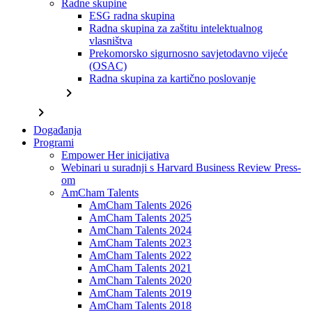
Radne skupine
ESG radna skupina
Radna skupina za zaštitu intelektualnog
vlasništva
Prekomorsko sigurnosno savjetodavno vijeće
(OSAC)
Radna skupina za kartično poslovanje
chevron_right
chevron_right
Događanja
Programi
Empower Her inicijativa
Webinari u suradnji s Harvard Business Review Press-
om
AmCham Talents
AmCham Talents 2026
AmCham Talents 2025
AmCham Talents 2024
AmCham Talents 2023
AmCham Talents 2022
AmCham Talents 2021
AmCham Talents 2020
AmCham Talents 2019
AmCham Talents 2018