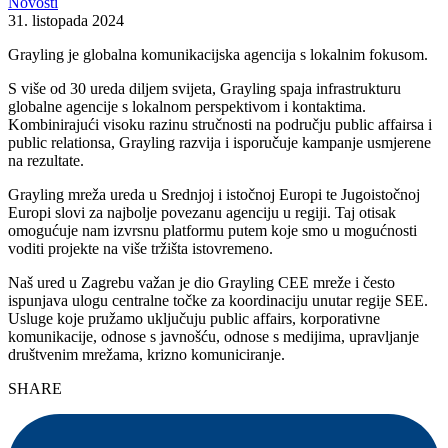
Novosti
31. listopada 2024
Grayling je globalna komunikacijska agencija s lokalnim fokusom.
S više od 30 ureda diljem svijeta, Grayling spaja infrastrukturu
globalne agencije s lokalnom perspektivom i kontaktima.
Kombinirajući visoku razinu stručnosti na području public affairsa i
public relationsa, Grayling razvija i isporučuje kampanje usmjerene
na rezultate.
Grayling mreža ureda u Srednjoj i istočnoj Europi te Jugoistočnoj
Europi slovi za najbolje povezanu agenciju u regiji. Taj otisak
omogućuje nam izvrsnu platformu putem koje smo u mogućnosti
voditi projekte na više tržišta istovremeno.
Naš ured u Zagrebu važan je dio Grayling CEE mreže i često
ispunjava ulogu centralne točke za koordinaciju unutar regije SEE.
Usluge koje pružamo uključuju public affairs, korporativne
komunikacije, odnose s javnošću, odnose s medijima, upravljanje
društvenim mrežama, krizno komuniciranje.
SHARE