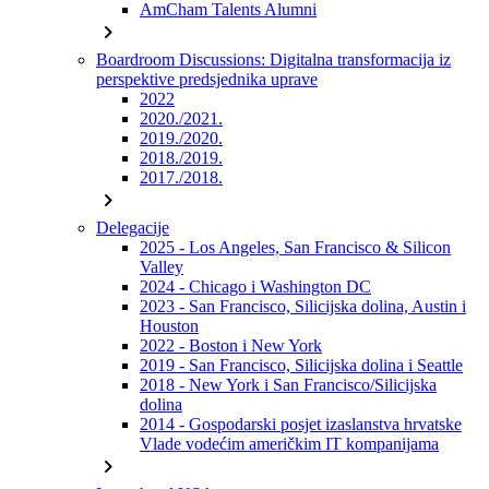
AmCham Talents Alumni
chevron_right
Boardroom Discussions: Digitalna transformacija iz
perspektive predsjednika uprave
2022
2020./2021.
2019./2020.
2018./2019.
2017./2018.
chevron_right
Delegacije
2025 - Los Angeles, San Francisco & Silicon
Valley
2024 - Chicago i Washington DC
2023 - San Francisco, Silicijska dolina, Austin i
Houston
2022 - Boston i New York
2019 - San Francisco, Silicijska dolina i Seattle
2018 - New York i San Francisco/Silicijska
dolina
2014 - Gospodarski posjet izaslanstva hrvatske
Vlade vodećim američkim IT kompanijama
chevron_right