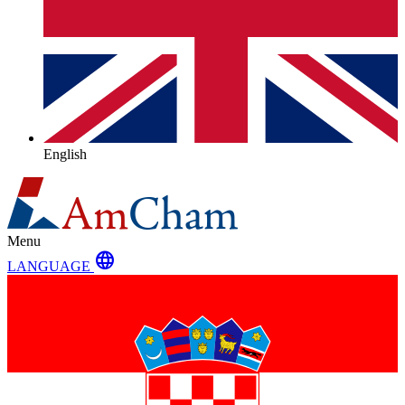
English
Menu
language
LANGUAGE