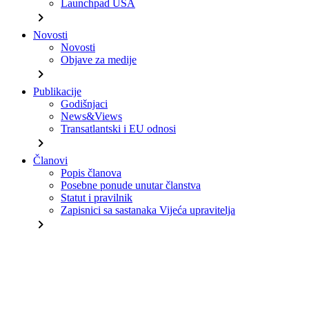
Launchpad USA
chevron_right
Novosti
Novosti
Objave za medije
chevron_right
Publikacije
Godišnjaci
News&Views
Transatlantski i EU odnosi
chevron_right
Članovi
Popis članova
Posebne ponude unutar članstva
Statut i pravilnik
Zapisnici sa sastanaka Vijeća upravitelja
chevron_right