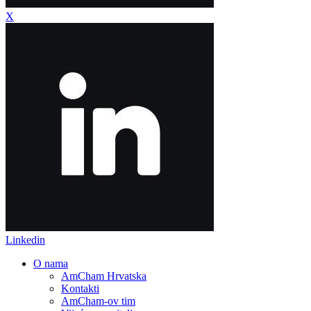
X
Linkedin
O nama
AmCham Hrvatska
Kontakti
AmCham-ov tim