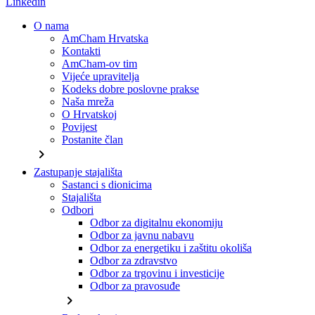
Linkedin
O nama
AmCham Hrvatska
Kontakti
AmCham-ov tim
Vijeće upravitelja
Kodeks dobre poslovne prakse
Naša mreža
O Hrvatskoj
Povijest
Postanite član
chevron_right
Zastupanje stajališta
Sastanci s dionicima
Stajališta
Odbori
Odbor za digitalnu ekonomiju
Odbor za javnu nabavu
Odbor za energetiku i zaštitu okoliša
Odbor za zdravstvo
Odbor za trgovinu i investicije
Odbor za pravosuđe
chevron_right