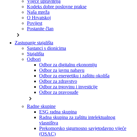
Vijeće upravitelja
Kodeks dobre poslovne prakse
Naša mreža
O Hrvatskoj
Povijest
Postanite član
chevron_right
Zastupanje stajališta
Sastanci s dionicima
Stajališta
Odbori
Odbor za digitalnu ekonomiju
Odbor za javnu nabavu
Odbor za energetiku i zaštitu okoliša
Odbor za zdravstvo
Odbor za trgovinu i investicije
Odbor za pravosuđe
chevron_right
Radne skupine
ESG radna skupina
Radna skupina za zaštitu intelektualnog
vlasništva
Prekomorsko sigurnosno savjetodavno vijeće
(OSAC)