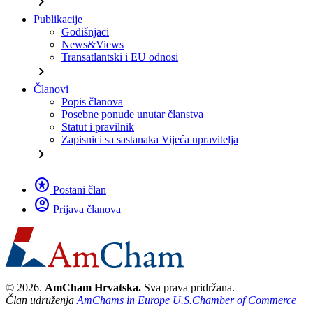
chevron_right
Publikacije
Godišnjaci
News&Views
Transatlantski i EU odnosi
chevron_right
Članovi
Popis članova
Posebne ponude unutar članstva
Statut i pravilnik
Zapisnici sa sastanaka Vijeća upravitelja
chevron_right
stars
Postani član
account_circle
Prijava članova
© 2026.
AmCham Hrvatska.
Sva prava pridržana.
Član udruženja
AmChams in Europe
U.S.Chamber of Commerce