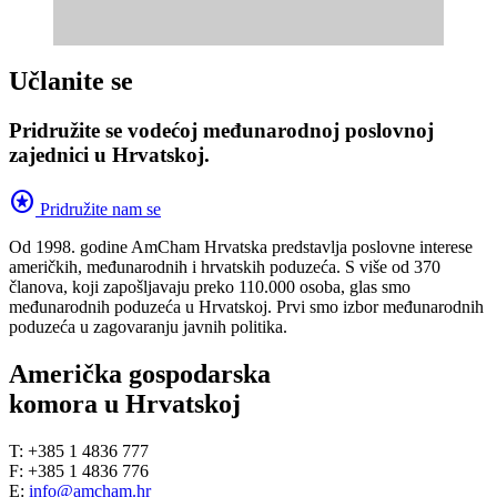
Učlanite se
Pridružite se vodećoj međunarodnoj poslovnoj
zajednici u Hrvatskoj.
stars
Pridružite nam se
Od 1998. godine AmCham Hrvatska predstavlja poslovne interese
američkih, međunarodnih i hrvatskih poduzeća. S više od 370
članova, koji zapošljavaju preko 110.000 osoba, glas smo
međunarodnih poduzeća u Hrvatskoj. Prvi smo izbor međunarodnih
poduzeća u zagovaranju javnih politika.
Američka gospodarska
komora u Hrvatskoj
T: +385 1 4836 777
F: +385 1 4836 776
E:
info@amcham.hr