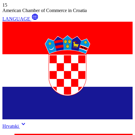
15
American Chamber of Commerce in Croatia
language
LANGUAGE
keyboard_arrow_down
Hrvatski