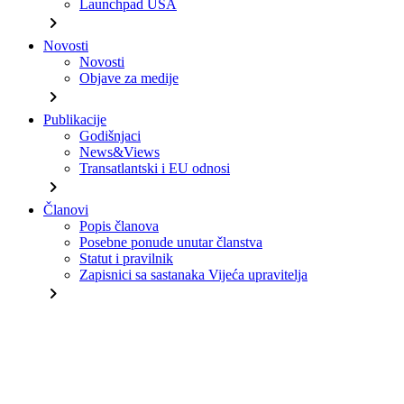
Launchpad USA
chevron_right
Novosti
Novosti
Objave za medije
chevron_right
Publikacije
Godišnjaci
News&Views
Transatlantski i EU odnosi
chevron_right
Članovi
Popis članova
Posebne ponude unutar članstva
Statut i pravilnik
Zapisnici sa sastanaka Vijeća upravitelja
chevron_right