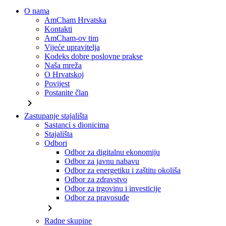
O nama
AmCham Hrvatska
Kontakti
AmCham-ov tim
Vijeće upravitelja
Kodeks dobre poslovne prakse
Naša mreža
O Hrvatskoj
Povijest
Postanite član
chevron_right
Zastupanje stajališta
Sastanci s dionicima
Stajališta
Odbori
Odbor za digitalnu ekonomiju
Odbor za javnu nabavu
Odbor za energetiku i zaštitu okoliša
Odbor za zdravstvo
Odbor za trgovinu i investicije
Odbor za pravosuđe
chevron_right
Radne skupine