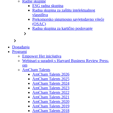
Radne skupine
ESG radna skupina
Radna skupina za zaštitu intelektualnog
vlasništva
Prekomorsko sigurnosno savjetodavno vijeće
(OSAC)
Radna skupina za kartično poslovanje
chevron_right
chevron_right
Događanja
Programi
Empower Her inicijativa
Webinari u suradnji s Harvard Business Review Press-
om
AmCham Talents
AmCham Talents 2026
AmCham Talents 2025
AmCham Talents 2024
AmCham Talents 2023
AmCham Talents 2022
AmCham Talents 2021
AmCham Talents 2020
AmCham Talents 2019
AmCham Talents 2018