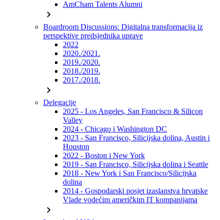
AmCham Talents Alumni
chevron_right
Boardroom Discussions: Digitalna transformacija iz
perspektive predsjednika uprave
2022
2020./2021.
2019./2020.
2018./2019.
2017./2018.
chevron_right
Delegacije
2025 - Los Angeles, San Francisco & Silicon
Valley
2024 - Chicago i Washington DC
2023 - San Francisco, Silicijska dolina, Austin i
Houston
2022 - Boston i New York
2019 - San Francisco, Silicijska dolina i Seattle
2018 - New York i San Francisco/Silicijska
dolina
2014 - Gospodarski posjet izaslanstva hrvatske
Vlade vodećim američkim IT kompanijama
chevron_right