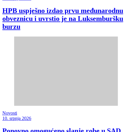
HPB uspješno izdao prvu međunarodnu
obveznicu i uvrstio je na Luksemburšku
burzu
Novosti
10. srpnja 2026
Ponovno omogućeno slanje robe u SAD