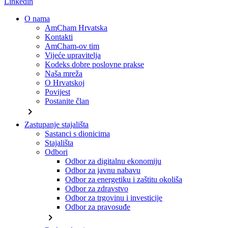
Linkedin
O nama
AmCham Hrvatska
Kontakti
AmCham-ov tim
Vijeće upravitelja
Kodeks dobre poslovne prakse
Naša mreža
O Hrvatskoj
Povijest
Postanite član
chevron_right
Zastupanje stajališta
Sastanci s dionicima
Stajališta
Odbori
Odbor za digitalnu ekonomiju
Odbor za javnu nabavu
Odbor za energetiku i zaštitu okoliša
Odbor za zdravstvo
Odbor za trgovinu i investicije
Odbor za pravosuđe
chevron_right