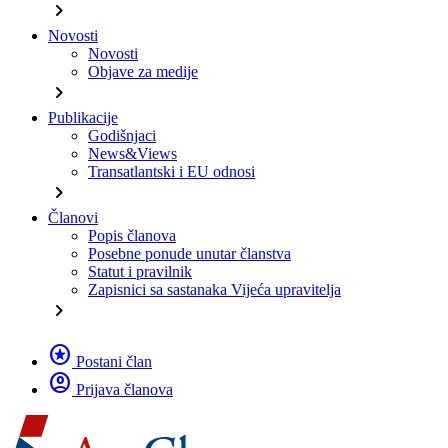
chevron_right
Novosti
Novosti
Objave za medije
chevron_right
Publikacije
Godišnjaci
News&Views
Transatlantski i EU odnosi
chevron_right
Članovi
Popis članova
Posebne ponude unutar članstva
Statut i pravilnik
Zapisnici sa sastanaka Vijeća upravitelja
chevron_right
stars
Postani član
account_circle
Prijava članova