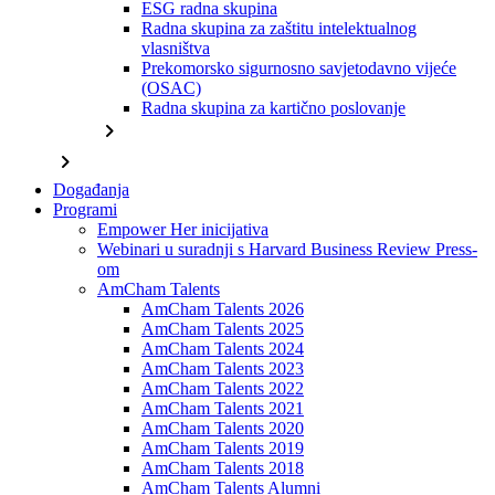
ESG radna skupina
Radna skupina za zaštitu intelektualnog
vlasništva
Prekomorsko sigurnosno savjetodavno vijeće
(OSAC)
Radna skupina za kartično poslovanje
chevron_right
chevron_right
Događanja
Programi
Empower Her inicijativa
Webinari u suradnji s Harvard Business Review Press-
om
AmCham Talents
AmCham Talents 2026
AmCham Talents 2025
AmCham Talents 2024
AmCham Talents 2023
AmCham Talents 2022
AmCham Talents 2021
AmCham Talents 2020
AmCham Talents 2019
AmCham Talents 2018
AmCham Talents Alumni