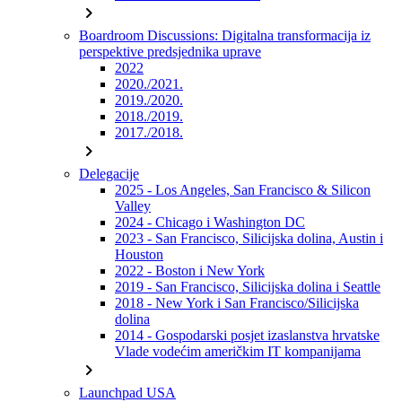
chevron_right
Boardroom Discussions: Digitalna transformacija iz
perspektive predsjednika uprave
2022
2020./2021.
2019./2020.
2018./2019.
2017./2018.
chevron_right
Delegacije
2025 - Los Angeles, San Francisco & Silicon
Valley
2024 - Chicago i Washington DC
2023 - San Francisco, Silicijska dolina, Austin i
Houston
2022 - Boston i New York
2019 - San Francisco, Silicijska dolina i Seattle
2018 - New York i San Francisco/Silicijska
dolina
2014 - Gospodarski posjet izaslanstva hrvatske
Vlade vodećim američkim IT kompanijama
chevron_right
Launchpad USA