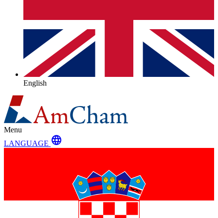
English
Menu
language
LANGUAGE