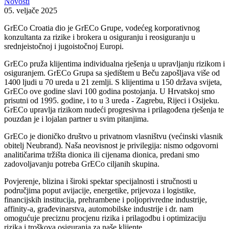
Novosti
05. veljače 2025
GrECo Croatia dio je GrECo Grupe, vodećeg korporativnog
konzultanta za rizike i brokera u osiguranju i reosiguranju u
srednjeistočnoj i jugoistočnoj Europi.
GrECo pruža klijentima individualna rješenja u upravljanju rizikom i
osiguranjem. GrECo Grupa sa sjedištem u Beču zapošljava više od
1400 ljudi u 70 ureda u 21 zemlji. S klijentima u 150 država svijeta,
GrECo ove godine slavi 100 godina postojanja. U Hrvatskoj smo
prisutni od 1995. godine, i to u 3 ureda - Zagrebu, Rijeci i Osijeku.
GrECo upravlja rizikom nudeći progresivna i prilagođena rješenja te
pouzdan je i lojalan partner u svim pitanjima.
GrECo je dioničko društvo u privatnom vlasništvu (većinski vlasnik
obitelj Neubrand). Naša neovisnost je privilegija: nismo odgovorni
analitičarima tržišta dionica ili cijenama dionica, predani smo
zadovoljavanju potreba GrECo ciljanih skupina.
Povjerenje, blizina i široki spektar specijalnosti i stručnosti u
područjima poput avijacije, energetike, prijevoza i logistike,
financijskih institucija, prehrambene i poljoprivredne industrije,
affinity-a, građevinarstva, automobilske industrije i dr. nam
omogućuje preciznu procjenu rizika i prilagodbu i optimizaciju
rizika i troškova osiguranja za naše klijente.