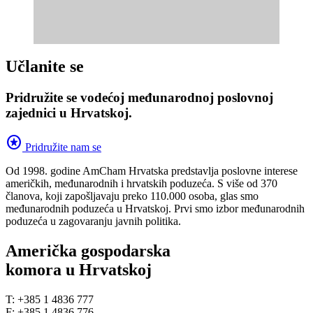
Učlanite se
Pridružite se vodećoj međunarodnoj poslovnoj
zajednici u Hrvatskoj.
stars
Pridružite nam se
Od 1998. godine AmCham Hrvatska predstavlja poslovne interese
američkih, međunarodnih i hrvatskih poduzeća. S više od 370
članova, koji zapošljavaju preko 110.000 osoba, glas smo
međunarodnih poduzeća u Hrvatskoj. Prvi smo izbor međunarodnih
poduzeća u zagovaranju javnih politika.
Američka gospodarska
komora u Hrvatskoj
T: +385 1 4836 777
F: +385 1 4836 776