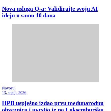
Nova usluga Q-a: Validirajte svoju AI
ideju u samo 10 dana
Novosti
13. srpnja 2026
HPB uspješno izdao prvu međunarodnu
obveznicu i uvrstio je na Luksemburšku