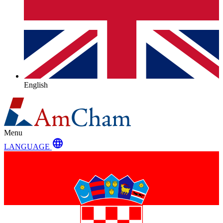
English
Menu
language
LANGUAGE