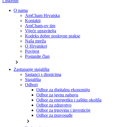
Linkedin
O nama
AmCham Hrvatska
Kontakti
AmCham-ov tim
Vijeće upravitelja
Kodeks dobre poslovne prakse
Naša mreža
O Hrvatskoj
Povijest
Postanite član
chevron_right
Zastupanje stajališta
Sastanci s dionicima
Stajališta
Odbori
Odbor za digitalnu ekonomiju
Odbor za javnu nabavu
Odbor za energetiku i zaštitu okoliša
Odbor za zdravstvo
Odbor za trgovinu i investicije
Odbor za pravosuđe
chevron_right