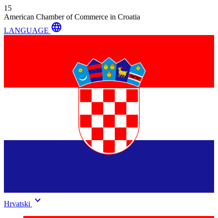
15
American Chamber of Commerce in Croatia
language
LANGUAGE
keyboard_arrow_down
Hrvatski