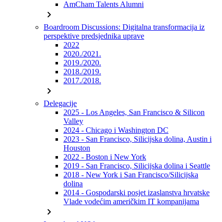
AmCham Talents Alumni
chevron_right
Boardroom Discussions: Digitalna transformacija iz
perspektive predsjednika uprave
2022
2020./2021.
2019./2020.
2018./2019.
2017./2018.
chevron_right
Delegacije
2025 - Los Angeles, San Francisco & Silicon
Valley
2024 - Chicago i Washington DC
2023 - San Francisco, Silicijska dolina, Austin i
Houston
2022 - Boston i New York
2019 - San Francisco, Silicijska dolina i Seattle
2018 - New York i San Francisco/Silicijska
dolina
2014 - Gospodarski posjet izaslanstva hrvatske
Vlade vodećim američkim IT kompanijama
chevron_right