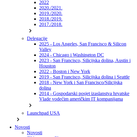
2022
2020./2021.
2019./2020.
2018./2019.
2017./2018.
chevron_right
Delegacije
2025 - Los Angeles, San Francisco & Silicon
Valley
2024 - Chicago i Washington DC
2023 - San Francisco, Silicijska dolina, Austin i
Houston
2022 - Boston i New York
2019 - San Francisco, Silicijska dolina i Seattle
2018 - New York i San Francisco/Silicijska
dolina
2014 - Gospodarski posjet izaslanstva hrvatske
Vlade vodećim američkim IT kompanijama
chevron_right
Launchpad USA
chevron_right
Novosti
Novosti