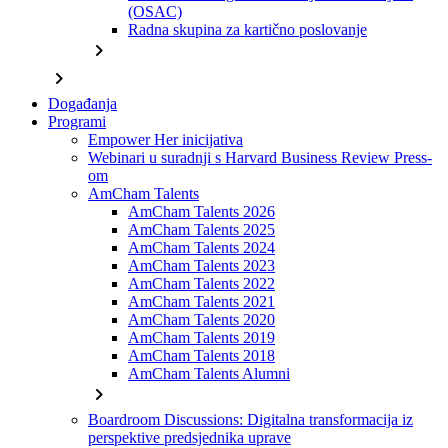
(OSAC)
Radna skupina za kartično poslovanje
chevron_right
chevron_right
Događanja
Programi
Empower Her inicijativa
Webinari u suradnji s Harvard Business Review Press-
om
AmCham Talents
AmCham Talents 2026
AmCham Talents 2025
AmCham Talents 2024
AmCham Talents 2023
AmCham Talents 2022
AmCham Talents 2021
AmCham Talents 2020
AmCham Talents 2019
AmCham Talents 2018
AmCham Talents Alumni
chevron_right
Boardroom Discussions: Digitalna transformacija iz
perspektive predsjednika uprave