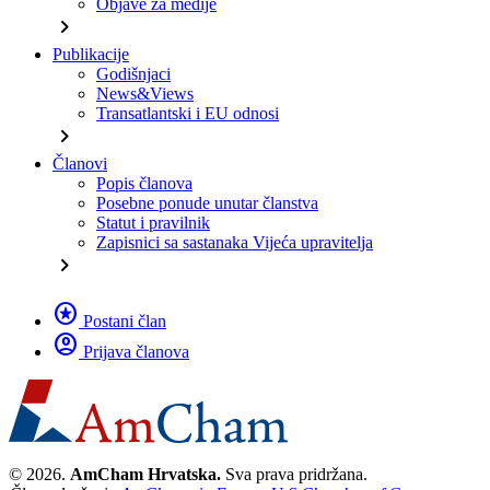
Objave za medije
chevron_right
Publikacije
Godišnjaci
News&Views
Transatlantski i EU odnosi
chevron_right
Članovi
Popis članova
Posebne ponude unutar članstva
Statut i pravilnik
Zapisnici sa sastanaka Vijeća upravitelja
chevron_right
stars
Postani član
account_circle
Prijava članova
© 2026.
AmCham Hrvatska.
Sva prava pridržana.