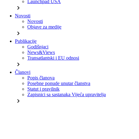
Launchpad USA
chevron_right
Novosti
Novosti
Objave za medije
chevron_right
Publikacije
Godišnjaci
News&Views
Transatlantski i EU odnosi
chevron_right
Članovi
Popis članova
Posebne ponude unutar članstva
Statut i pravilnik
Zapisnici sa sastanaka Vijeća upravitelja
chevron_right