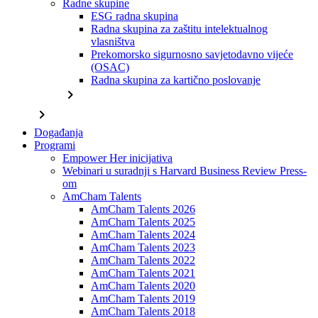
Radne skupine
ESG radna skupina
Radna skupina za zaštitu intelektualnog
vlasništva
Prekomorsko sigurnosno savjetodavno vijeće
(OSAC)
Radna skupina za kartično poslovanje
chevron_right
chevron_right
Događanja
Programi
Empower Her inicijativa
Webinari u suradnji s Harvard Business Review Press-
om
AmCham Talents
AmCham Talents 2026
AmCham Talents 2025
AmCham Talents 2024
AmCham Talents 2023
AmCham Talents 2022
AmCham Talents 2021
AmCham Talents 2020
AmCham Talents 2019
AmCham Talents 2018