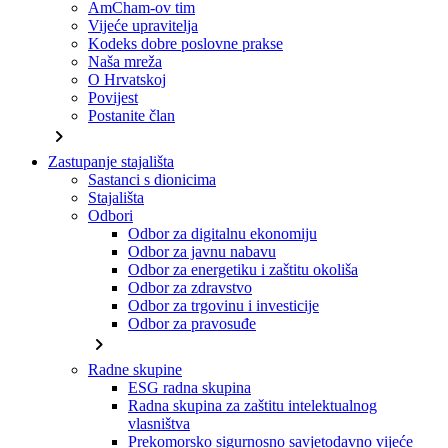
AmCham-ov tim
Vijeće upravitelja
Kodeks dobre poslovne prakse
Naša mreža
O Hrvatskoj
Povijest
Postanite član
chevron_right
Zastupanje stajališta
Sastanci s dionicima
Stajališta
Odbori
Odbor za digitalnu ekonomiju
Odbor za javnu nabavu
Odbor za energetiku i zaštitu okoliša
Odbor za zdravstvo
Odbor za trgovinu i investicije
Odbor za pravosuđe
chevron_right
Radne skupine
ESG radna skupina
Radna skupina za zaštitu intelektualnog
vlasništva
Prekomorsko sigurnosno savjetodavno vijeće