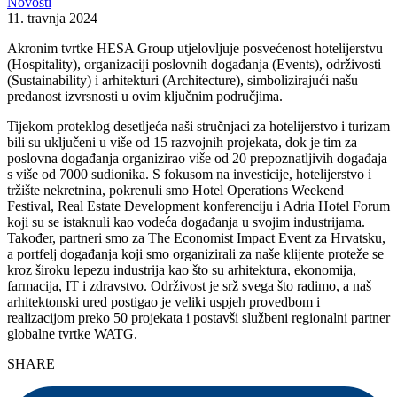
Novosti
11. travnja 2024
Akronim tvrtke HESA Group utjelovljuje posvećenost hotelijerstvu
(Hospitality), organizaciji poslovnih događanja (Events), održivosti
(Sustainability) i arhitekturi (Architecture), simbolizirajući našu
predanost izvrsnosti u ovim ključnim područjima.
Tijekom proteklog desetljeća naši stručnjaci za hotelijerstvo i turizam
bili su uključeni u više od 15 razvojnih projekata, dok je tim za
poslovna događanja organizirao više od 20 prepoznatljivih događaja
s više od 7000 sudionika. S fokusom na investicije, hotelijerstvo i
tržište nekretnina, pokrenuli smo Hotel Operations Weekend
Festival, Real Estate Development konferenciju i Adria Hotel Forum
koji su se istaknuli kao vodeća događanja u svojim industrijama.
Također, partneri smo za The Economist Impact Event za Hrvatsku,
a portfelj događanja koji smo organizirali za naše klijente proteže se
kroz široku lepezu industrija kao što su arhitektura, ekonomija,
farmacija, IT i zdravstvo. Održivost je srž svega što radimo, a naš
arhitektonski ured postigao je veliki uspjeh provedbom i
realizacijom preko 50 projekata i postavši službeni regionalni partner
globalne tvrtke WATG.
SHARE