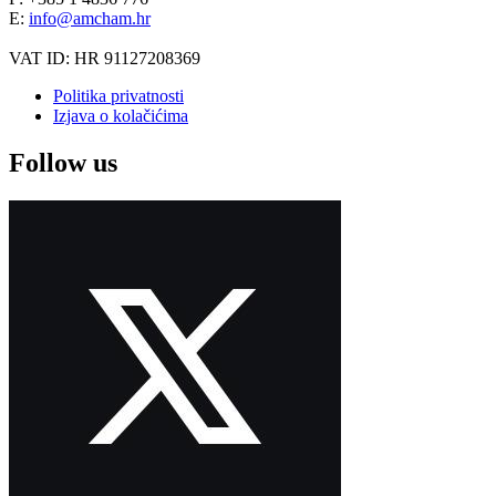
E:
info@amcham.hr
VAT ID: HR 91127208369
Politika privatnosti
Izjava o kolačićima
Follow us