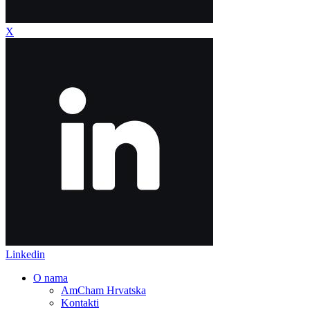
X
Linkedin
O nama
AmCham Hrvatska
Kontakti