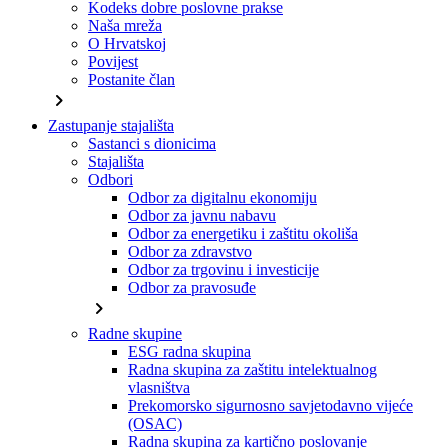
Kodeks dobre poslovne prakse
Naša mreža
O Hrvatskoj
Povijest
Postanite član
chevron_right
Zastupanje stajališta
Sastanci s dionicima
Stajališta
Odbori
Odbor za digitalnu ekonomiju
Odbor za javnu nabavu
Odbor za energetiku i zaštitu okoliša
Odbor za zdravstvo
Odbor za trgovinu i investicije
Odbor za pravosuđe
chevron_right
Radne skupine
ESG radna skupina
Radna skupina za zaštitu intelektualnog
vlasništva
Prekomorsko sigurnosno savjetodavno vijeće
(OSAC)
Radna skupina za kartično poslovanje