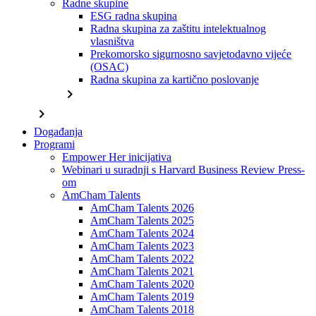
Radne skupine
ESG radna skupina
Radna skupina za zaštitu intelektualnog
vlasništva
Prekomorsko sigurnosno savjetodavno vijeće
(OSAC)
Radna skupina za kartično poslovanje
chevron_right
chevron_right
Događanja
Programi
Empower Her inicijativa
Webinari u suradnji s Harvard Business Review Press-
om
AmCham Talents
AmCham Talents 2026
AmCham Talents 2025
AmCham Talents 2024
AmCham Talents 2023
AmCham Talents 2022
AmCham Talents 2021
AmCham Talents 2020
AmCham Talents 2019
AmCham Talents 2018