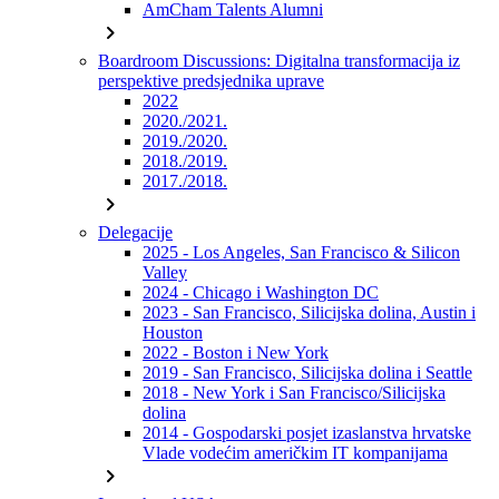
AmCham Talents Alumni
chevron_right
Boardroom Discussions: Digitalna transformacija iz
perspektive predsjednika uprave
2022
2020./2021.
2019./2020.
2018./2019.
2017./2018.
chevron_right
Delegacije
2025 - Los Angeles, San Francisco & Silicon
Valley
2024 - Chicago i Washington DC
2023 - San Francisco, Silicijska dolina, Austin i
Houston
2022 - Boston i New York
2019 - San Francisco, Silicijska dolina i Seattle
2018 - New York i San Francisco/Silicijska
dolina
2014 - Gospodarski posjet izaslanstva hrvatske
Vlade vodećim američkim IT kompanijama
chevron_right