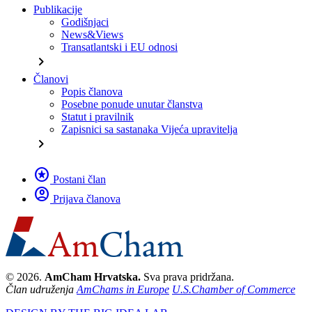
Publikacije
Godišnjaci
News&Views
Transatlantski i EU odnosi
chevron_right
Članovi
Popis članova
Posebne ponude unutar članstva
Statut i pravilnik
Zapisnici sa sastanaka Vijeća upravitelja
chevron_right
stars
Postani član
account_circle
Prijava članova
© 2026.
AmCham Hrvatska.
Sva prava pridržana.
Član udruženja
AmChams in Europe
U.S.Chamber of Commerce