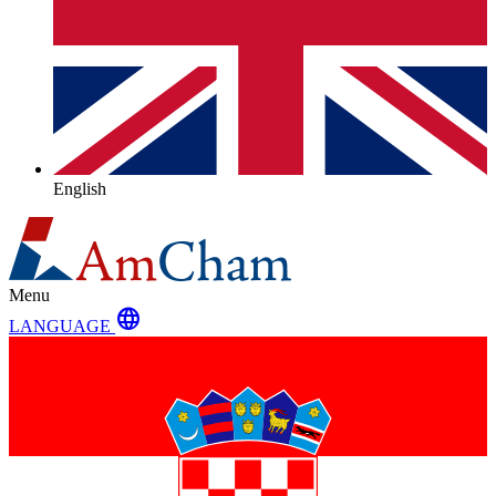
English
Menu
language
LANGUAGE