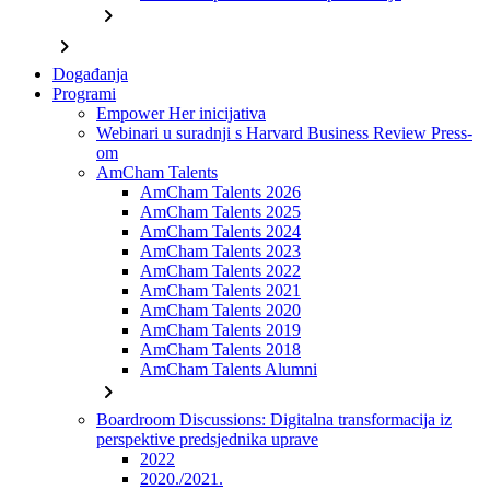
chevron_right
chevron_right
Događanja
Programi
Empower Her inicijativa
Webinari u suradnji s Harvard Business Review Press-
om
AmCham Talents
AmCham Talents 2026
AmCham Talents 2025
AmCham Talents 2024
AmCham Talents 2023
AmCham Talents 2022
AmCham Talents 2021
AmCham Talents 2020
AmCham Talents 2019
AmCham Talents 2018
AmCham Talents Alumni
chevron_right
Boardroom Discussions: Digitalna transformacija iz
perspektive predsjednika uprave
2022
2020./2021.