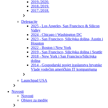
2019./2020.
2018./2019.
2017./2018.
chevron_right
Delegacije
2025 - Los Angeles, San Francisco & Silicon
Valley
2024 - Chicago i Washington DC
2023 - San Francisco, Silicijska dolina, Austin i
Houston
2022 - Boston i New York
2019 - San Francisco, Silicijska dolina i Seattle
2018 - New York i San Francisco/Silicijska
dolina
2014 - Gospodarski posjet izaslanstva hrvatske
Vlade vodećim američkim IT kompanijama
chevron_right
Launchpad USA
chevron_right
Novosti
Novosti
Objave za medije
chevron_right