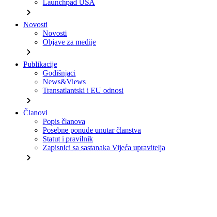
Launchpad USA
chevron_right
Novosti
Novosti
Objave za medije
chevron_right
Publikacije
Godišnjaci
News&Views
Transatlantski i EU odnosi
chevron_right
Članovi
Popis članova
Posebne ponude unutar članstva
Statut i pravilnik
Zapisnici sa sastanaka Vijeća upravitelja
chevron_right