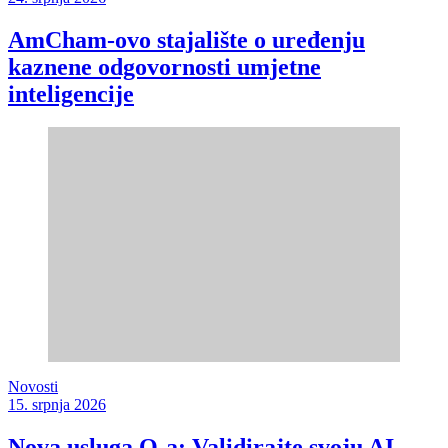
AmCham-ovo stajalište o uređenju
kaznene odgovornosti umjetne
inteligencije
Novosti
15. srpnja 2026
Nova usluga Q-a: Validirajte svoju AI