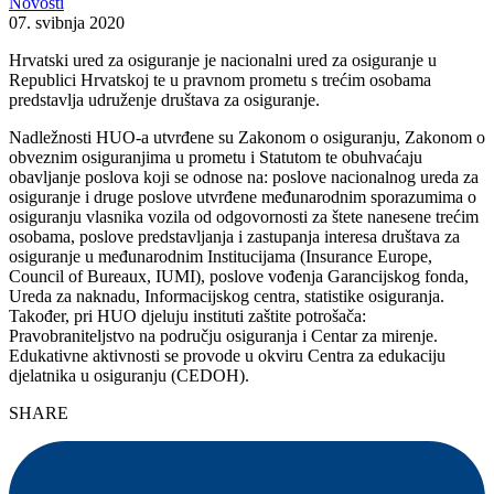
Novosti
07. svibnja 2020
Hrvatski ured za osiguranje je nacionalni ured za osiguranje u
Republici Hrvatskoj te u pravnom prometu s trećim osobama
predstavlja udruženje društava za osiguranje.
Nadležnosti HUO-a utvrđene su Zakonom o osiguranju, Zakonom o
obveznim osiguranjima u prometu i Statutom te obuhvaćaju
obavljanje poslova koji se odnose na: poslove nacionalnog ureda za
osiguranje i druge poslove utvrđene međunarodnim sporazumima o
osiguranju vlasnika vozila od odgovornosti za štete nanesene trećim
osobama, poslove predstavljanja i zastupanja interesa društava za
osiguranje u međunarodnim Institucijama (Insurance Europe,
Council of Bureaux, IUMI), poslove vođenja Garancijskog fonda,
Ureda za naknadu, Informacijskog centra, statistike osiguranja.
Također, pri HUO djeluju instituti zaštite potrošača:
Pravobraniteljstvo na području osiguranja i Centar za mirenje.
Edukativne aktivnosti se provode u okviru Centra za edukaciju
djelatnika u osiguranju (CEDOH).
SHARE