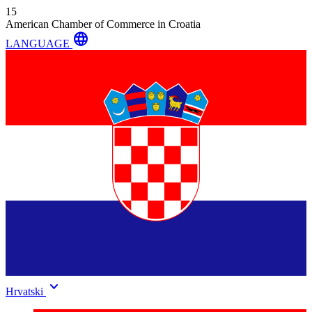
15
American Chamber of Commerce in Croatia
language
LANGUAGE
keyboard_arrow_down
Hrvatski