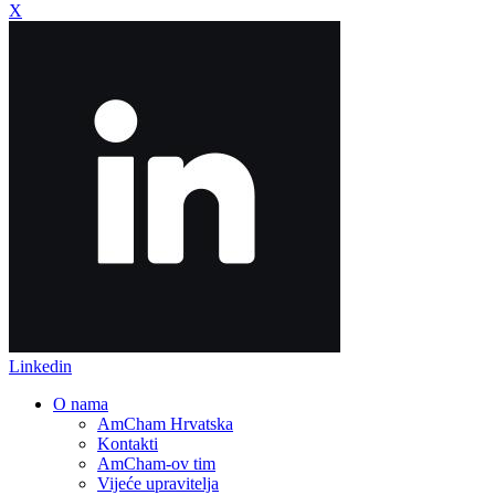
X
Linkedin
O nama
AmCham Hrvatska
Kontakti
AmCham-ov tim
Vijeće upravitelja