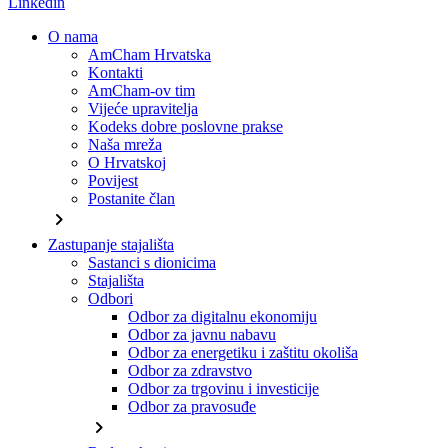
Linkedin
O nama
AmCham Hrvatska
Kontakti
AmCham-ov tim
Vijeće upravitelja
Kodeks dobre poslovne prakse
Naša mreža
O Hrvatskoj
Povijest
Postanite član
chevron_right
Zastupanje stajališta
Sastanci s dionicima
Stajališta
Odbori
Odbor za digitalnu ekonomiju
Odbor za javnu nabavu
Odbor za energetiku i zaštitu okoliša
Odbor za zdravstvo
Odbor za trgovinu i investicije
Odbor za pravosuđe
chevron_right