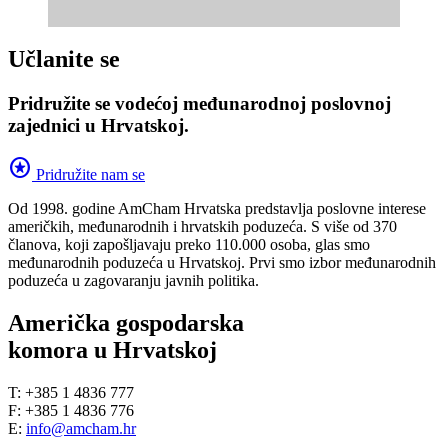
Učlanite se
Pridružite se vodećoj međunarodnoj poslovnoj
zajednici u Hrvatskoj.
stars
Pridružite nam se
Od 1998. godine AmCham Hrvatska predstavlja poslovne interese
američkih, međunarodnih i hrvatskih poduzeća. S više od 370
članova, koji zapošljavaju preko 110.000 osoba, glas smo
međunarodnih poduzeća u Hrvatskoj. Prvi smo izbor međunarodnih
poduzeća u zagovaranju javnih politika.
Američka gospodarska
komora u Hrvatskoj
T: +385 1 4836 777
F: +385 1 4836 776
E:
info@amcham.hr