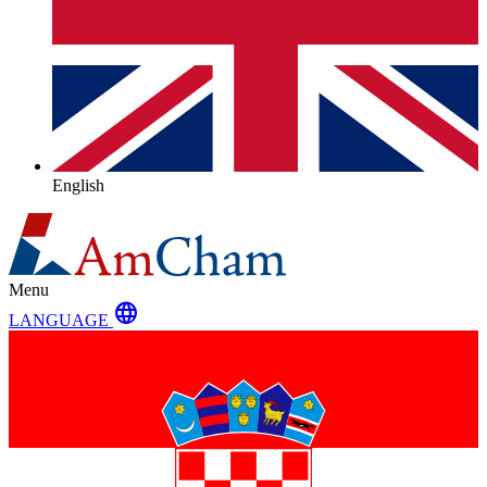
English
Menu
language
LANGUAGE