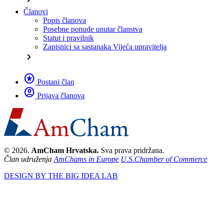
Članovi
Popis članova
Posebne ponude unutar članstva
Statut i pravilnik
Zapisnici sa sastanaka Vijeća upravitelja
chevron_right
stars
Postani član
account_circle
Prijava članova
© 2026.
AmCham Hrvatska.
Sva prava pridržana.
Član udruženja
AmChams in Europe
U.S.Chamber of Commerce
DESIGN BY THE BIG IDEA LAB