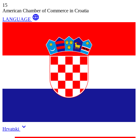
15
American Chamber of Commerce in Croatia
language
LANGUAGE
keyboard_arrow_down
Hrvatski