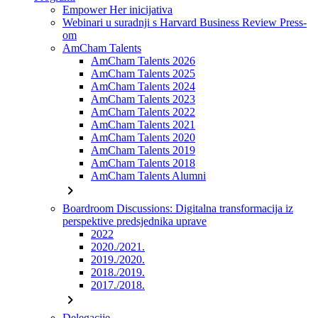
Empower Her inicijativa
Webinari u suradnji s Harvard Business Review Press-
om
AmCham Talents
AmCham Talents 2026
AmCham Talents 2025
AmCham Talents 2024
AmCham Talents 2023
AmCham Talents 2022
AmCham Talents 2021
AmCham Talents 2020
AmCham Talents 2019
AmCham Talents 2018
AmCham Talents Alumni
chevron_right
Boardroom Discussions: Digitalna transformacija iz
perspektive predsjednika uprave
2022
2020./2021.
2019./2020.
2018./2019.
2017./2018.
chevron_right
Delegacije