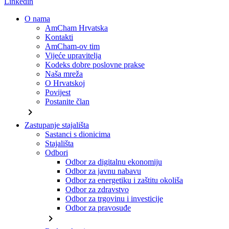
Linkedin
O nama
AmCham Hrvatska
Kontakti
AmCham-ov tim
Vijeće upravitelja
Kodeks dobre poslovne prakse
Naša mreža
O Hrvatskoj
Povijest
Postanite član
chevron_right
Zastupanje stajališta
Sastanci s dionicima
Stajališta
Odbori
Odbor za digitalnu ekonomiju
Odbor za javnu nabavu
Odbor za energetiku i zaštitu okoliša
Odbor za zdravstvo
Odbor za trgovinu i investicije
Odbor za pravosuđe
chevron_right