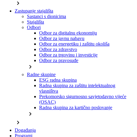
chevron_right
Zastupanje stajališta
Sastanci s dionicima
Stajališta
Odbori
Odbor za digitalnu ekonomiju
Odbor za javnu nabavu
Odbor za energetiku i zaštitu okoliša
Odbor za zdravstvo
Odbor za trgovinu i investicije
Odbor za pravosuđe
chevron_right
Radne skupine
ESG radna skupina
Radna skupina za zaštitu intelektualnog
vlasništva
Prekomorsko sigurnosno savjetodavno vijeće
(OSAC)
Radna skupina za kartično poslovanje
chevron_right
chevron_right
Događanja
Programi