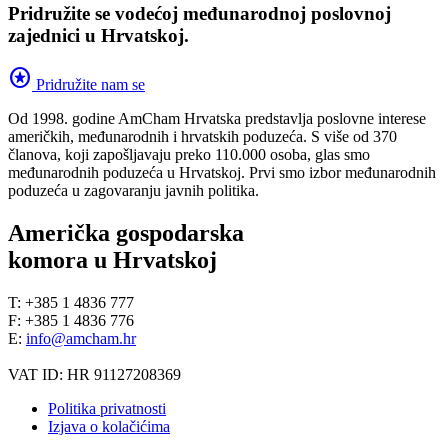
Pridružite se vodećoj međunarodnoj poslovnoj
zajednici u Hrvatskoj.
stars
Pridružite nam se
Od 1998. godine AmCham Hrvatska predstavlja poslovne interese
američkih, međunarodnih i hrvatskih poduzeća. S više od 370
članova, koji zapošljavaju preko 110.000 osoba, glas smo
međunarodnih poduzeća u Hrvatskoj. Prvi smo izbor međunarodnih
poduzeća u zagovaranju javnih politika.
Američka gospodarska
komora u Hrvatskoj
T: +385 1 4836 777
F: +385 1 4836 776
E:
info@amcham.hr
VAT ID: HR 91127208369
Politika privatnosti
Izjava o kolačićima