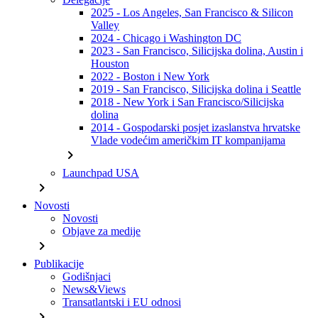
2025 - Los Angeles, San Francisco & Silicon
Valley
2024 - Chicago i Washington DC
2023 - San Francisco, Silicijska dolina, Austin i
Houston
2022 - Boston i New York
2019 - San Francisco, Silicijska dolina i Seattle
2018 - New York i San Francisco/Silicijska
dolina
2014 - Gospodarski posjet izaslanstva hrvatske
Vlade vodećim američkim IT kompanijama
chevron_right
Launchpad USA
chevron_right
Novosti
Novosti
Objave za medije
chevron_right
Publikacije
Godišnjaci
News&Views
Transatlantski i EU odnosi
chevron_right