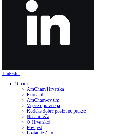
Linkedin
O nama
AmCham Hrvatska
Kontakti
AmCham-ov tim
Vijeće upravitelja
Kodeks dobre poslovne prakse
Naša mreža
O Hrvatskoj
Povijest
Postanite član