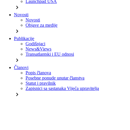
Launchpad USA
chevron_right
Novosti
Novosti
Objave za medije
chevron_right
Publikacije
Godišnjaci
News&Views
Transatlantski i EU odnosi
chevron_right
Članovi
Popis članova
Posebne ponude unutar članstva
Statut i pravilnik
Zapisnici sa sastanaka Vijeća upravitelja
chevron_right