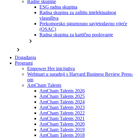
Radne skupine
ESG radna skupina
Radna skupina za zaštitu intelektualnog
vlasništva
Prekomorsko sigurnosno savjetodavno vijeće
(OSAC)
Radna skupina za kartično poslovanje
chevron_right
chevron_right
Događanja
Programi
Empower Her inicijativa
Webinari u suradnji s Harvard Business Review Press-
om
AmCham Talents
AmCham Talents 2026
AmCham Talents 2025
AmCham Talents 2024
AmCham Talents 2023
AmCham Talents 2022
AmCham Talents 2021
AmCham Talents 2020
AmCham Talents 2019
AmCham Talents 2018