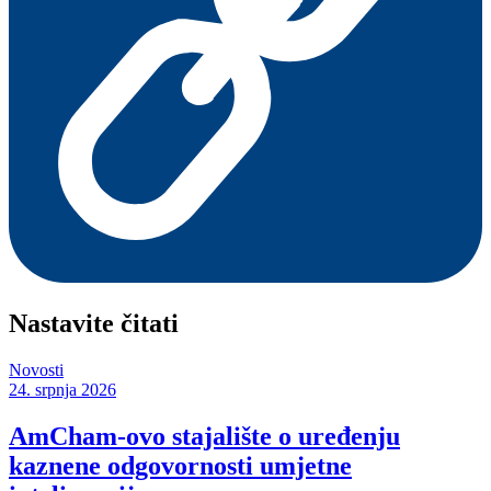
Nastavite čitati
Novosti
24. srpnja 2026
AmCham-ovo stajalište o uređenju
kaznene odgovornosti umjetne