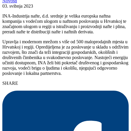
Novosti
03. svibnja 2023
INA-Industrija nafte, d.d. srednje je velika europska naftna
kompanija s vodećom ulogom u naftnom poslovanju u Hrvatskoj te
značajnom ulogom u regiji u istraživanju i proizvodnji nafte i plina,
preradi nafte te distribuciji nafte i naftnih derivata.
Upravlja i modernom mrežom s više od 500 maloprodajnih mjesta u
Hrvatskoj i regiji. Opredijeljena je za poslovanje u skladu s održivim
razvojem, što znači da teži integraciji gospodarskih, okolišnih i
društvenih čimbenika u svakodnevno poslovanje. Nastojeći energiju
učiniti dostupnom, INA želi biti pokretač društvenog i gospodarskog
razvoja, vodeći brigu o ljudima i okolišu, njegujući odgovorno
poslovanje i lokalna partnerstva.
SHARE