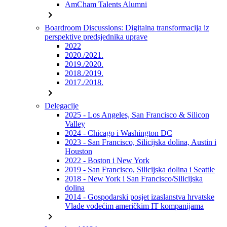
AmCham Talents Alumni
chevron_right
Boardroom Discussions: Digitalna transformacija iz
perspektive predsjednika uprave
2022
2020./2021.
2019./2020.
2018./2019.
2017./2018.
chevron_right
Delegacije
2025 - Los Angeles, San Francisco & Silicon
Valley
2024 - Chicago i Washington DC
2023 - San Francisco, Silicijska dolina, Austin i
Houston
2022 - Boston i New York
2019 - San Francisco, Silicijska dolina i Seattle
2018 - New York i San Francisco/Silicijska
dolina
2014 - Gospodarski posjet izaslanstva hrvatske
Vlade vodećim američkim IT kompanijama
chevron_right