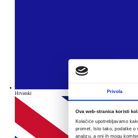
Privola
Hrvatski
Ova web-stranica koristi kol
Kolačiće upotrebljavamo kako 
promet. Isto tako, podatke o 
analizu, a oni ih mogu kombini