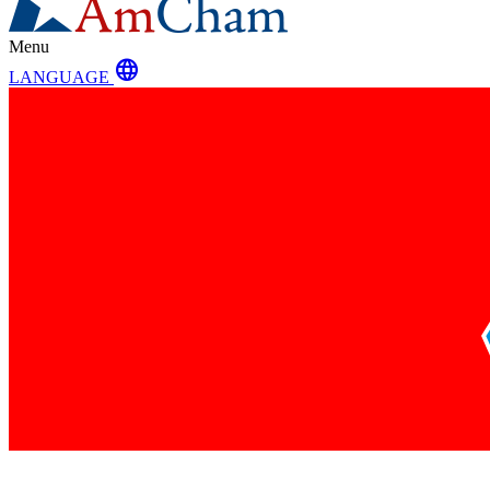
Menu
language
LANGUAGE