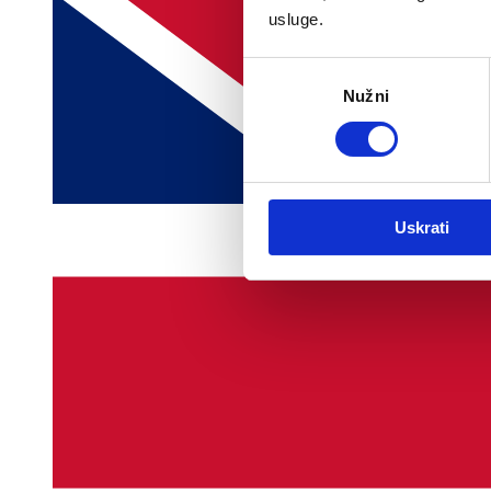
usluge.
Odabir
Nužni
pristanka
Uskrati