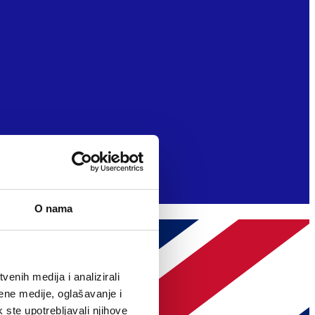
O nama
enih medija i analizirali
ene medije, oglašavanje i
k ste upotrebljavali njihove