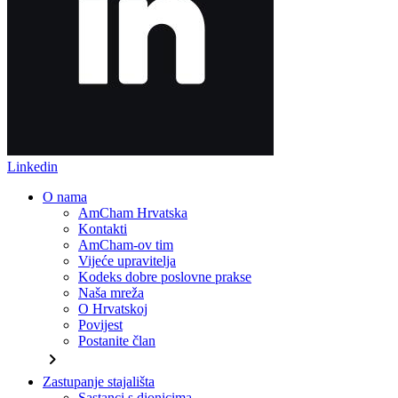
Linkedin
O nama
AmCham Hrvatska
Kontakti
AmCham-ov tim
Vijeće upravitelja
Kodeks dobre poslovne prakse
Naša mreža
O Hrvatskoj
Povijest
Postanite član
chevron_right
Zastupanje stajališta
Sastanci s dionicima