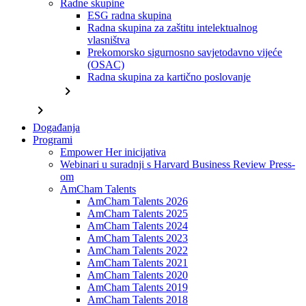
Radne skupine
ESG radna skupina
Radna skupina za zaštitu intelektualnog
vlasništva
Prekomorsko sigurnosno savjetodavno vijeće
(OSAC)
Radna skupina za kartično poslovanje
chevron_right
chevron_right
Događanja
Programi
Empower Her inicijativa
Webinari u suradnji s Harvard Business Review Press-
om
AmCham Talents
AmCham Talents 2026
AmCham Talents 2025
AmCham Talents 2024
AmCham Talents 2023
AmCham Talents 2022
AmCham Talents 2021
AmCham Talents 2020
AmCham Talents 2019
AmCham Talents 2018