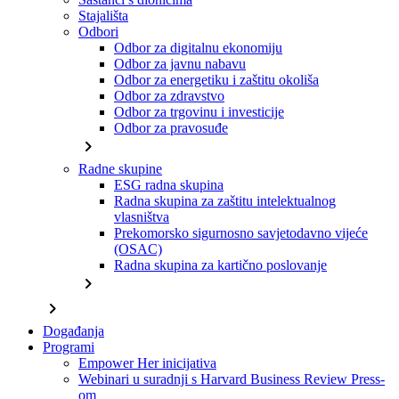
Stajališta
Odbori
Odbor za digitalnu ekonomiju
Odbor za javnu nabavu
Odbor za energetiku i zaštitu okoliša
Odbor za zdravstvo
Odbor za trgovinu i investicije
Odbor za pravosuđe
chevron_right
Radne skupine
ESG radna skupina
Radna skupina za zaštitu intelektualnog
vlasništva
Prekomorsko sigurnosno savjetodavno vijeće
(OSAC)
Radna skupina za kartično poslovanje
chevron_right
chevron_right
Događanja
Programi
Empower Her inicijativa
Webinari u suradnji s Harvard Business Review Press-
om