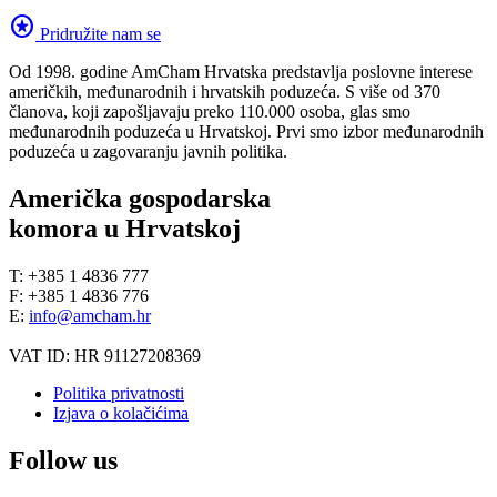
stars
Pridružite nam se
Od 1998. godine AmCham Hrvatska predstavlja poslovne interese
američkih, međunarodnih i hrvatskih poduzeća. S više od 370
članova, koji zapošljavaju preko 110.000 osoba, glas smo
međunarodnih poduzeća u Hrvatskoj. Prvi smo izbor međunarodnih
poduzeća u zagovaranju javnih politika.
Američka gospodarska
komora u Hrvatskoj
T: +385 1 4836 777
F: +385 1 4836 776
E:
info@amcham.hr
VAT ID: HR 91127208369
Politika privatnosti
Izjava o kolačićima
Follow us