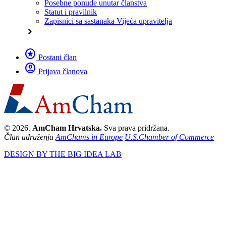
Posebne ponude unutar članstva
Statut i pravilnik
Zapisnici sa sastanaka Vijeća upravitelja
chevron_right
stars
Postani član
account_circle
Prijava članova
© 2026.
AmCham Hrvatska.
Sva prava pridržana.
Član udruženja
AmChams in Europe
U.S.Chamber of Commerce
DESIGN BY THE BIG IDEA LAB