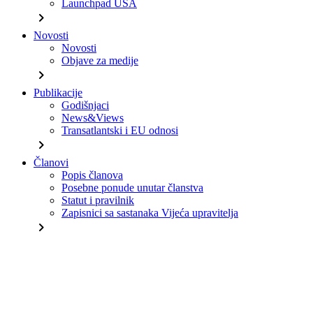
Launchpad USA
chevron_right
Novosti
Novosti
Objave za medije
chevron_right
Publikacije
Godišnjaci
News&Views
Transatlantski i EU odnosi
chevron_right
Članovi
Popis članova
Posebne ponude unutar članstva
Statut i pravilnik
Zapisnici sa sastanaka Vijeća upravitelja
chevron_right