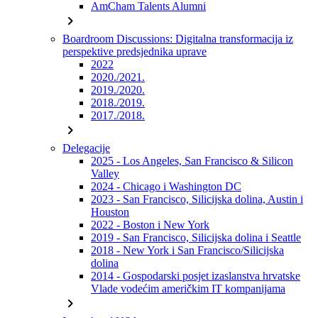
AmCham Talents Alumni
chevron_right
Boardroom Discussions: Digitalna transformacija iz
perspektive predsjednika uprave
2022
2020./2021.
2019./2020.
2018./2019.
2017./2018.
chevron_right
Delegacije
2025 - Los Angeles, San Francisco & Silicon
Valley
2024 - Chicago i Washington DC
2023 - San Francisco, Silicijska dolina, Austin i
Houston
2022 - Boston i New York
2019 - San Francisco, Silicijska dolina i Seattle
2018 - New York i San Francisco/Silicijska
dolina
2014 - Gospodarski posjet izaslanstva hrvatske
Vlade vodećim američkim IT kompanijama
chevron_right