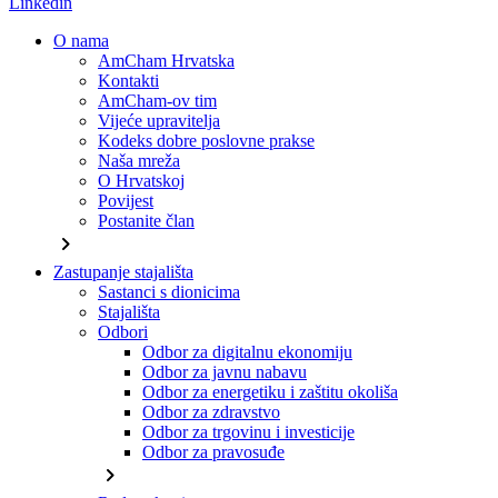
Linkedin
O nama
AmCham Hrvatska
Kontakti
AmCham-ov tim
Vijeće upravitelja
Kodeks dobre poslovne prakse
Naša mreža
O Hrvatskoj
Povijest
Postanite član
chevron_right
Zastupanje stajališta
Sastanci s dionicima
Stajališta
Odbori
Odbor za digitalnu ekonomiju
Odbor za javnu nabavu
Odbor za energetiku i zaštitu okoliša
Odbor za zdravstvo
Odbor za trgovinu i investicije
Odbor za pravosuđe
chevron_right