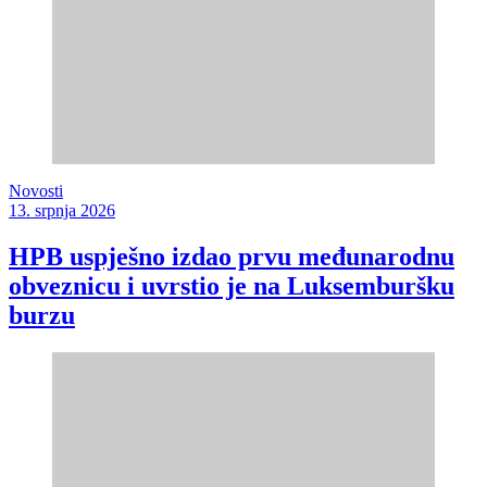
Novosti
13. srpnja 2026
HPB uspješno izdao prvu međunarodnu
obveznicu i uvrstio je na Luksemburšku
burzu