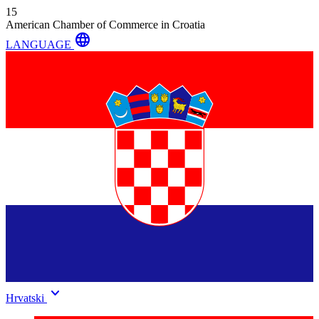
15
American Chamber of Commerce in Croatia
language
LANGUAGE
keyboard_arrow_down
Hrvatski