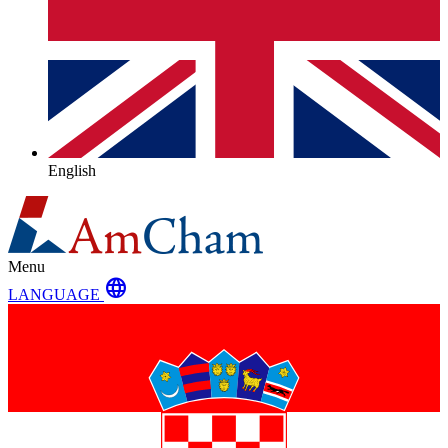
English
Menu
language
LANGUAGE