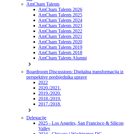
AmCham Talents
AmCham Talents 2026
AmCham Talents 2025
AmCham Talents 2024
AmCham Talents 2023
AmCham Talents 2022
AmCham Talents 2021
AmCham Talents 2020
AmCham Talents 2019
AmCham Talents 2018
AmCham Talents Alumni
chevron_right
Boardroom Discussions: Digitalna transformacija iz
perspektive predsjednika uprave
2022
2020./2021.
2019./2020.
2018./2019.
2017./2018.
chevron_right
Delegacije
2025 - Los Angeles, San Francisco & Silicon
Valley
2024 - Chicago i Washington DC