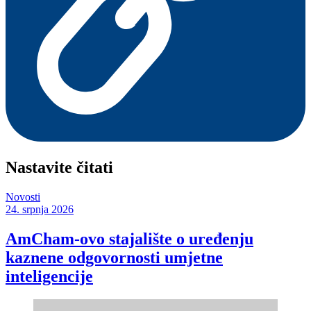
Nastavite čitati
Novosti
24. srpnja 2026
AmCham-ovo stajalište o uređenju
kaznene odgovornosti umjetne
inteligencije