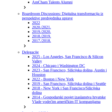
AmCham Talents Alumni
chevron_right
Boardroom Discussions: Digitalna transformacija iz
perspektive predsjednika uprave
2022
2020./2021.
2019./2020.
2018./2019.
2017./2018.
chevron_right
Delegacije
2025 - Los Angeles, San Francisco & Silicon
Valley
2024 - Chicago i Washington DC
2023 - San Francisco, Silicijska dolina, Austin i
Houston
2022 - Boston i New York
2019 - San Francisco, Silicijska dolina i Seattle
2018 - New York i San Francisco/Silicijska
dolina
2014 - Gospodarski posjet izaslanstva hrvatske
Vlade vodećim američkim IT kompanijama
chevron_right