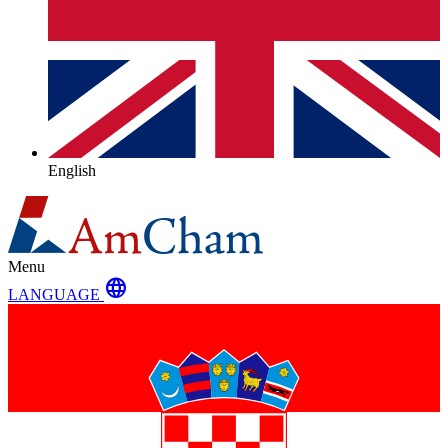
English
Menu
language
LANGUAGE