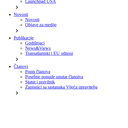
Launchpad USA
chevron_right
Novosti
Novosti
Objave za medije
chevron_right
Publikacije
Godišnjaci
News&Views
Transatlantski i EU odnosi
chevron_right
Članovi
Popis članova
Posebne ponude unutar članstva
Statut i pravilnik
Zapisnici sa sastanaka Vijeća upravitelja
chevron_right