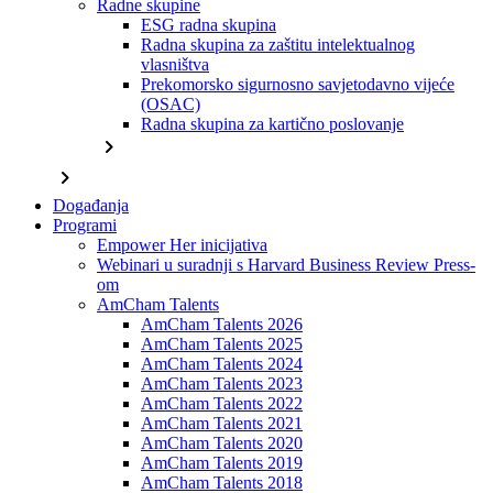
Radne skupine
ESG radna skupina
Radna skupina za zaštitu intelektualnog
vlasništva
Prekomorsko sigurnosno savjetodavno vijeće
(OSAC)
Radna skupina za kartično poslovanje
chevron_right
chevron_right
Događanja
Programi
Empower Her inicijativa
Webinari u suradnji s Harvard Business Review Press-
om
AmCham Talents
AmCham Talents 2026
AmCham Talents 2025
AmCham Talents 2024
AmCham Talents 2023
AmCham Talents 2022
AmCham Talents 2021
AmCham Talents 2020
AmCham Talents 2019
AmCham Talents 2018