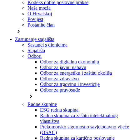
Kodeks dobre poslovne prakse
Naša mreža
O Hrvatskoj
Povijest
Postanite član
chevron_right
Zastupanje stajališta
Sastanci s dionicima
Stajališta
Odbori
Odbor za digitalnu ekonomiju
Odbor za javnu nabavu
Odbor za energetiku i zaštitu okoliša
Odbor za zdravstvo
Odbor za trgovinu i investicije
Odbor za pravosuđe
chevron_right
Radne skupine
ESG radna skupina
Radna skupina za zaštitu intelektualnog
vlasništva
Prekomorsko sigurnosno savjetodavno vijeće
(OSAC)
Radna skupina za kartično poslovanje