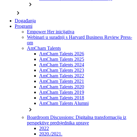
chevron_right
chevron_right
Događanja
Programi
Empower Her inicijativa
Webinari u suradnji s Harvard Business Review Press-
om
AmCham Talents
AmCham Talents 2026
AmCham Talents 2025
AmCham Talents 2024
AmCham Talents 2023
AmCham Talents 2022
AmCham Talents 2021
AmCham Talents 2020
AmCham Talents 2019
AmCham Talents 2018
AmCham Talents Alumni
chevron_right
Boardroom Discussions: Digitalna transformacija iz
perspektive predsjednika uprave
2022
2020./2021.