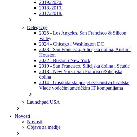
2019./2020.
2018./2019.
2017./2018.
chevron_right
Delegacije
2025 - Los Angeles, San Francisco & Silicon
Valley
2024 - Chicago i Washington DC
2023 - San Francisco, Silicijska dolina, Austin i
Houston
2022 - Boston i New York
2019 - San Francisco, Silicijska dolina i Seattle
2018 - New York i San Francisco/Silicijska
dolina
2014 - Gospodarski posjet izaslanstva hrvatske
Vlade vodećim američkim IT kompanijama
chevron_right
Launchpad USA
chevron_right
Novosti
Novosti
Objave za medije
chevron_right