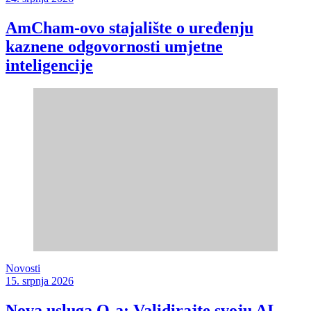
AmCham-ovo stajalište o uređenju
kaznene odgovornosti umjetne
inteligencije
Novosti
15. srpnja 2026
Nova usluga Q-a: Validirajte svoju AI