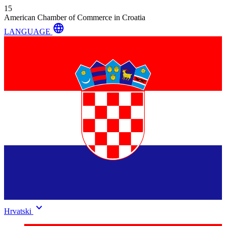
15
American Chamber of Commerce in Croatia
language
LANGUAGE
keyboard_arrow_down
Hrvatski