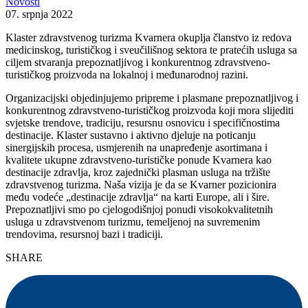
Novosti
07. srpnja 2022
Klaster zdravstvenog turizma Kvarnera okuplja članstvo iz redova
medicinskog, turističkog i sveučilišnog sektora te pratećih usluga sa
ciljem stvaranja prepoznatljivog i konkurentnog zdravstveno-
turističkog proizvoda na lokalnoj i međunarodnoj razini.
Organizacijski objedinjujemo pripreme i plasmane prepoznatljivog i
konkurentnog zdravstveno-turističkog proizvoda koji mora slijediti
svjetske trendove, tradiciju, resursnu osnovicu i specifičnostima
destinacije. Klaster sustavno i aktivno djeluje na poticanju
sinergijskih procesa, usmjerenih na unapređenje asortimana i
kvalitete ukupne zdravstveno-turističke ponude Kvarnera kao
destinacije zdravlja, kroz zajednički plasman usluga na tržište
zdravstvenog turizma. Naša vizija je da se Kvarner pozicionira
među vodeće „destinacije zdravlja“ na karti Europe, ali i šire.
Prepoznatljivi smo po cjelogodišnjoj ponudi visokokvalitetnih
usluga u zdravstvenom turizmu, temeljenoj na suvremenim
trendovima, resursnoj bazi i tradiciji.
SHARE