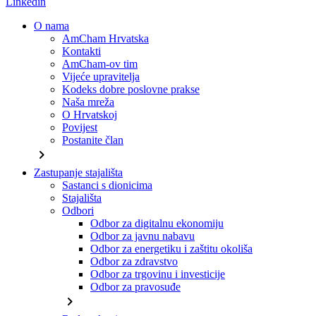
Linkedin
O nama
AmCham Hrvatska
Kontakti
AmCham-ov tim
Vijeće upravitelja
Kodeks dobre poslovne prakse
Naša mreža
O Hrvatskoj
Povijest
Postanite član
chevron_right
Zastupanje stajališta
Sastanci s dionicima
Stajališta
Odbori
Odbor za digitalnu ekonomiju
Odbor za javnu nabavu
Odbor za energetiku i zaštitu okoliša
Odbor za zdravstvo
Odbor za trgovinu i investicije
Odbor za pravosuđe
chevron_right