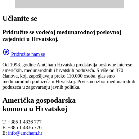
Učlanite se
Pridružite se vodećoj međunarodnoj poslovnoj
zajednici u Hrvatskoj.
stars
Pridružite nam se
Od 1998. godine AmCham Hrvatska predstavlja poslovne interese
američkih, međunarodnih i hrvatskih poduzeća. S više od 370
članova, koji zapošljavaju preko 110.000 osoba, glas smo
međunarodnih poduzeća u Hrvatskoj. Prvi smo izbor međunarodnih
poduzeća u zagovaranju javnih politika.
Američka gospodarska
komora u Hrvatskoj
T: +385 1 4836 777
F: +385 1 4836 776
E:
info@amcham.hr