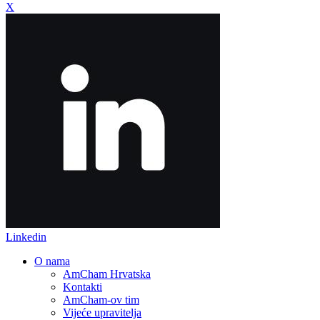
X
Linkedin
O nama
AmCham Hrvatska
Kontakti
AmCham-ov tim
Vijeće upravitelja