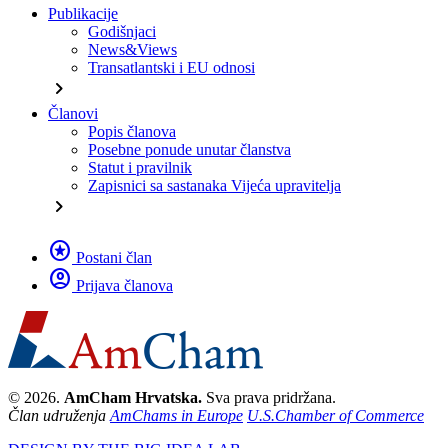
Publikacije
Godišnjaci
News&Views
Transatlantski i EU odnosi
chevron_right
Članovi
Popis članova
Posebne ponude unutar članstva
Statut i pravilnik
Zapisnici sa sastanaka Vijeća upravitelja
chevron_right
stars
Postani član
account_circle
Prijava članova
© 2026.
AmCham Hrvatska.
Sva prava pridržana.
Član udruženja
AmChams in Europe
U.S.Chamber of Commerce