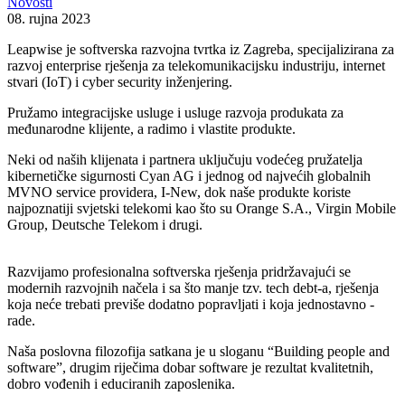
Novosti
08. rujna 2023
Leapwise je softverska razvojna tvrtka iz Zagreba, specijalizirana za
razvoj enterprise rješenja za telekomunikacijsku industriju, internet
stvari (IoT) i cyber security inženjering.
Pružamo integracijske usluge i usluge razvoja produkata za
međunarodne klijente, a radimo i vlastite produkte.
Neki od naših klijenata i partnera uključuju vodećeg pružatelja
kibernetičke sigurnosti Cyan AG i jednog od najvećih globalnih
MVNO service providera, I-New, dok naše produkte koriste
najpoznatiji svjetski telekomi kao što su Orange S.A., Virgin Mobile
Group, Deutsche Telekom i drugi.
Razvijamo profesionalna softverska rješenja pridržavajući se
modernih razvojnih načela i sa što manje tzv. tech debt-a, rješenja
koja neće trebati previše dodatno popravljati i koja jednostavno -
rade.
Naša poslovna filozofija satkana je u sloganu “Building people and
software”, drugim riječima dobar software je rezultat kvalitetnih,
dobro vođenih i educiranih zaposlenika.