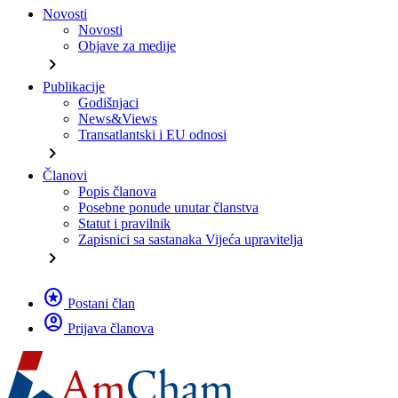
Novosti
Novosti
Objave za medije
chevron_right
Publikacije
Godišnjaci
News&Views
Transatlantski i EU odnosi
chevron_right
Članovi
Popis članova
Posebne ponude unutar članstva
Statut i pravilnik
Zapisnici sa sastanaka Vijeća upravitelja
chevron_right
stars
Postani član
account_circle
Prijava članova