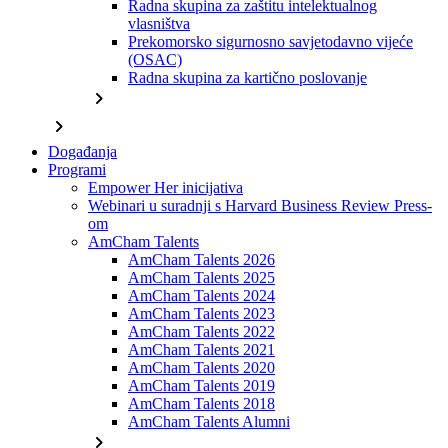
Radna skupina za zaštitu intelektualnog
vlasništva
Prekomorsko sigurnosno savjetodavno vijeće
(OSAC)
Radna skupina za kartično poslovanje
chevron_right
chevron_right
Događanja
Programi
Empower Her inicijativa
Webinari u suradnji s Harvard Business Review Press-
om
AmCham Talents
AmCham Talents 2026
AmCham Talents 2025
AmCham Talents 2024
AmCham Talents 2023
AmCham Talents 2022
AmCham Talents 2021
AmCham Talents 2020
AmCham Talents 2019
AmCham Talents 2018
AmCham Talents Alumni
chevron_right