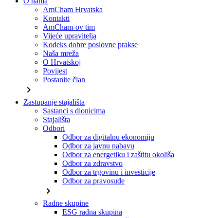
O nama
AmCham Hrvatska
Kontakti
AmCham-ov tim
Vijeće upravitelja
Kodeks dobre poslovne prakse
Naša mreža
O Hrvatskoj
Povijest
Postanite član
chevron_right
Zastupanje stajališta
Sastanci s dionicima
Stajališta
Odbori
Odbor za digitalnu ekonomiju
Odbor za javnu nabavu
Odbor za energetiku i zaštitu okoliša
Odbor za zdravstvo
Odbor za trgovinu i investicije
Odbor za pravosuđe
chevron_right
Radne skupine
ESG radna skupina