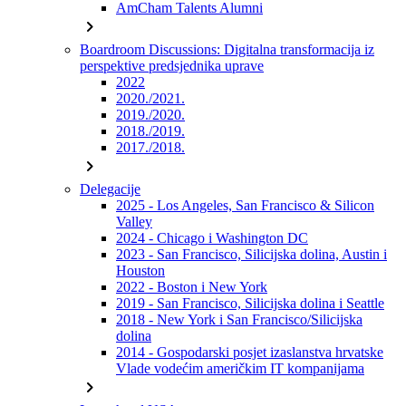
AmCham Talents Alumni
chevron_right
Boardroom Discussions: Digitalna transformacija iz
perspektive predsjednika uprave
2022
2020./2021.
2019./2020.
2018./2019.
2017./2018.
chevron_right
Delegacije
2025 - Los Angeles, San Francisco & Silicon
Valley
2024 - Chicago i Washington DC
2023 - San Francisco, Silicijska dolina, Austin i
Houston
2022 - Boston i New York
2019 - San Francisco, Silicijska dolina i Seattle
2018 - New York i San Francisco/Silicijska
dolina
2014 - Gospodarski posjet izaslanstva hrvatske
Vlade vodećim američkim IT kompanijama
chevron_right