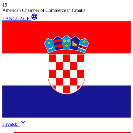
15
American Chamber of Commerce in Croatia
language
LANGUAGE
keyboard_arrow_down
Hrvatski