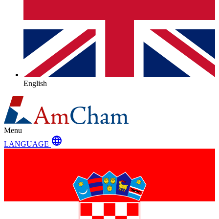
English
Menu
language
LANGUAGE