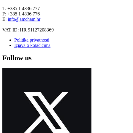
T: +385 1 4836 777
F: +385 1 4836 776
E:
info@amcham.hr
VAT ID: HR 91127208369
Politika privatnosti
Izjava o kolačićima
Follow us