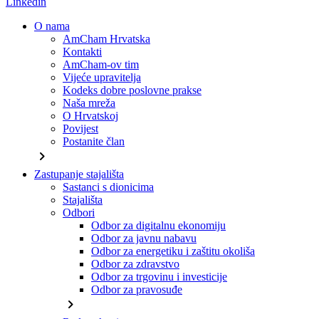
Linkedin
O nama
AmCham Hrvatska
Kontakti
AmCham-ov tim
Vijeće upravitelja
Kodeks dobre poslovne prakse
Naša mreža
O Hrvatskoj
Povijest
Postanite član
chevron_right
Zastupanje stajališta
Sastanci s dionicima
Stajališta
Odbori
Odbor za digitalnu ekonomiju
Odbor za javnu nabavu
Odbor za energetiku i zaštitu okoliša
Odbor za zdravstvo
Odbor za trgovinu i investicije
Odbor za pravosuđe
chevron_right