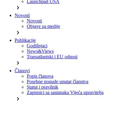
Launchpad USA
chevron_right
Novosti
Novosti
Objave za medije
chevron_right
Publikacije
Godišnjaci
News&Views
Transatlantski i EU odnosi
chevron_right
Članovi
Popis članova
Posebne ponude unutar članstva
Statut i pravilnik
Zapisnici sa sastanaka Vijeća upravitelja
chevron_right