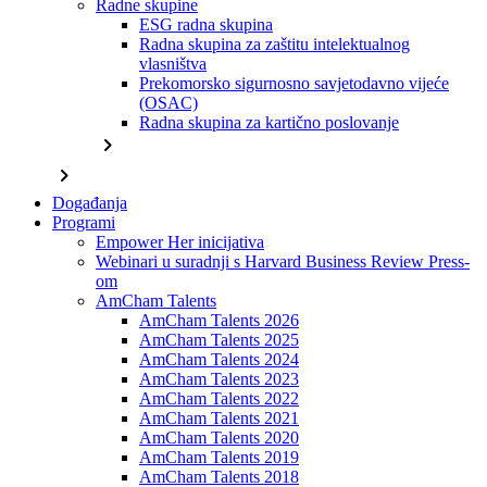
Radne skupine
ESG radna skupina
Radna skupina za zaštitu intelektualnog
vlasništva
Prekomorsko sigurnosno savjetodavno vijeće
(OSAC)
Radna skupina za kartično poslovanje
chevron_right
chevron_right
Događanja
Programi
Empower Her inicijativa
Webinari u suradnji s Harvard Business Review Press-
om
AmCham Talents
AmCham Talents 2026
AmCham Talents 2025
AmCham Talents 2024
AmCham Talents 2023
AmCham Talents 2022
AmCham Talents 2021
AmCham Talents 2020
AmCham Talents 2019
AmCham Talents 2018